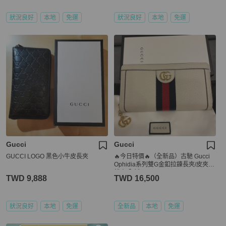
狀況良好
本地
免運
狀況良好
本地
免運
Gucci
Gucci
GUCCI LOGO 黑色小牛皮長夾
🔥今日特價🔥（全新品）古馳 Gucci
Ophidia系列雙G金釦拉鍊長夾/皮夾/
錢夾/全新品
TWD 9,888
TWD 16,500
狀況良好
本地
免運
全新品
本地
免運