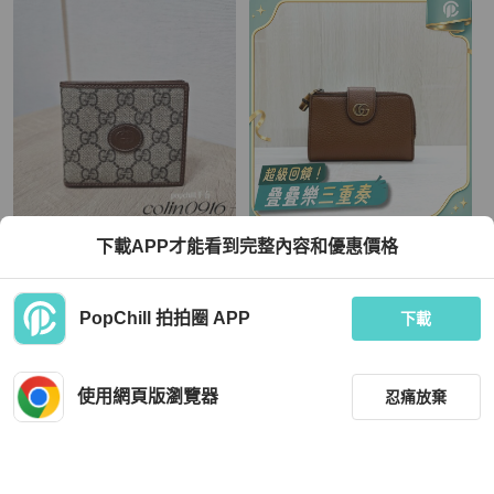
Gucci
Gucci
下載APP才能看到完整內容和優惠價格
[甜價出❣️] Gucci Interlocking咖啡牛皮
GUCCI咖啡色牛皮金釦竹節拉鍊短夾
對開短夾
739498
TWD 9,380
TWD 15,120
PopChill 拍拍圈 APP
下載
狀況良好
本地
免運
近新閒置品
本地
免運
使用網頁版瀏覽器
忍痛放棄