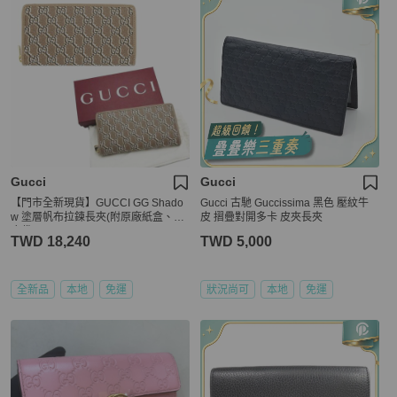
Gucci
Gucci
【門市全新現貨】GUCCI GG Shado
Gucci 古馳 Guccissima 黑色 壓紋牛
w 塗層帆布拉鍊長夾(附原廠紙盒、防
皮 摺疊對開多卡 皮夾長夾
塵袋)
TWD 18,240
TWD 5,000
全新品
本地
免運
狀況尚可
本地
免運