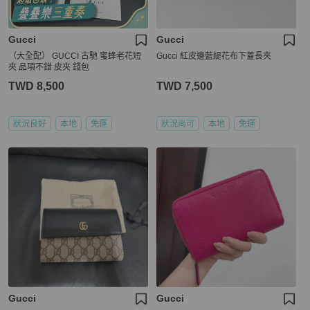
Gucci
Gucci
（大全配） GUCCI 古馳 蜜蜂老花短
Gucci 紅皮邊藍緹花布下蓋長夾
夾 品項不錯 皮夾 錢包
TWD 8,500
TWD 7,500
狀況良好
本地
免運
狀況尚可
本地
免運
Gucci
Gucci