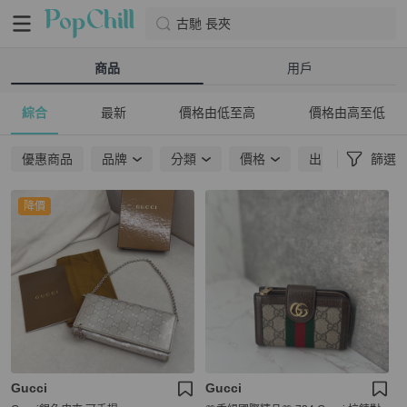
古馳 長夾
商品
用戶
綜合
最新
價格由低至高
價格由高至低
優惠商品
品牌
分類
價格
出貨地點
篩選
降價
Gucci
Gucci