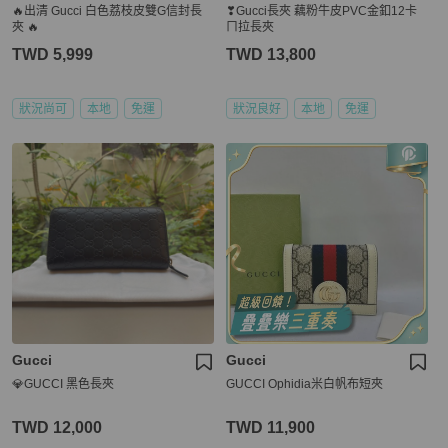
🔥出清 Gucci 白色荔枝皮雙G信封長
❣Gucci長夾 藕粉牛皮PVC金釦12卡
夾 🔥
ㄇ拉長夾
TWD 5,999
TWD 13,800
狀況尚可
本地
免運
狀況良好
本地
免運
Gucci
Gucci
💎GUCCI 黑色長夾
GUCCI Ophidia米白帆布短夾
TWD 12,000
TWD 11,900