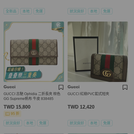
全新品
本地
免運
狀況良好
本地
免運
Gucci
Gucci
GUCCI 古馳 Ophidia 二折長夾 棕色
GUCCI 紅綠PVC釦式短夾
GG Supreme帆布 牛皮 838485
TWD 15,800
TWD 12,420
95 折
狀況良好
本地
免運
狀況良好
本地
免運