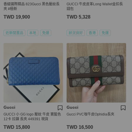
香緹國際精品 823Gucci 黑色壓紋長
GUCCI 牛皮皮革Long Wallet金扣長
夾 #極新
錢包
TWD 19,900
TWD 5,328
近新閒置品
本地
免運
狀況良好
香港
免運
Gucci
Gucci
GUCCI 小 GG logo 壓紋 牛皮 寶藍色
Gucci PVC咖牛皮Ophidia長夾
12卡 拉鍊 長夾 449391 現貨
TWD 15,800
TWD 16,500