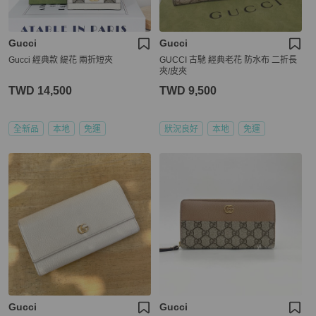
Gucci
Gucci
Gucci 經典款 緹花 兩折短夾
GUCCI 古馳 經典老花 防水布 二折長
夾/皮夾
TWD 14,500
TWD 9,500
全新品
本地
免運
狀況良好
本地
免運
Gucci
Gucci