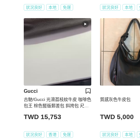
狀況良好
本地
免運
狀況良好
本地
Gucci
古馳/Gucci 光滑荔枝紋牛皮 咖啡色
質感灰色牛皮包
包王 棕色竪版郵差包 斜挎包 尺
寸：26*6*28 cm
TWD 15,753
TWD 5,000
狀況良好
香港
免運
狀況良好
本地