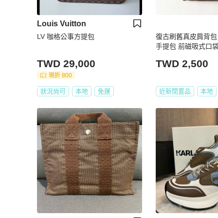
Louis Vuitton
LV 咖格公事方提包
復古刷舊真皮肩背包 
手提包 前磁吸式口袋
司羊羊】二手包
TWD 29,000
TWD 2,500
現折 800
狀況尚可
本地
免運
近新閒置品
本地