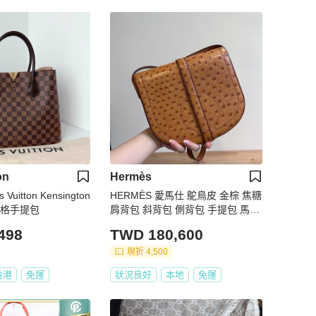
on
Hermès
Vuitton Kensington
HERMÈS 愛馬仕 鴕鳥皮 金棕 焦糖
盤格手提包
肩背包 斜背包 側背包 手提包 馬鞍
包
498
TWD 180,600
現折 4,500
香港
免運
狀況良好
本地
免運