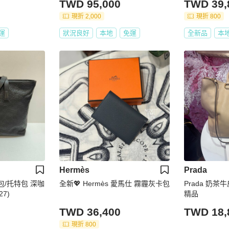
TWD 95,000
TWD 39,
現折 2,000
現折 800
運
狀況良好
本地
免運
全新品
本
Hermès
Prada
提包/托特包 深咖
全新💖 Hermès 愛馬仕 霧霾灰卡包
Prada 奶
7)
精品
TWD 36,400
TWD 18,
現折 800