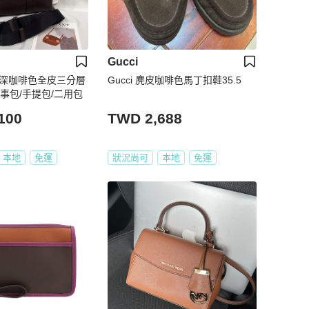
Gucci
馳 深咖啡色全皮三分層
Gucci 麂皮咖啡色馬丁扣鞋35.5
事包/手提包/二用包
100
TWD 2,688
本地
免運
狀況尚可
本地
免運