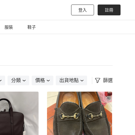
登入
註冊
服裝
鞋子
分類
價格
出貨地點
篩選