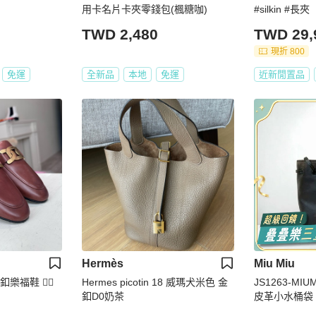
用卡名片卡夾零錢包(楓糖咖)
#silkin #長夾
TWD 2,480
TWD 29,
現折 800
免運
全新品
本地
免運
近新閒置品
Hermès
Miu Miu
樂福鞋 ❤️‍🔥
Hermes picotin 18 威瑪犬米色 金
JS1263-M
釦D0奶茶
皮革小水桶袋