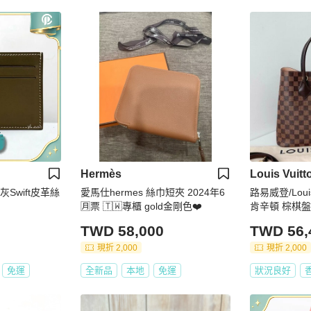
Hermès
Louis Vuitt
象灰Swift皮革絲
愛馬仕hermes 絲巾短夾 2024年6
路易威登/Louis 
🈷️票 🇹🇼專櫃 gold金剛色❤️
肯辛頓 棕棋
TWD 58,000
TWD 56,
現折 2,000
現折 2,000
免運
全新品
本地
免運
狀況良好