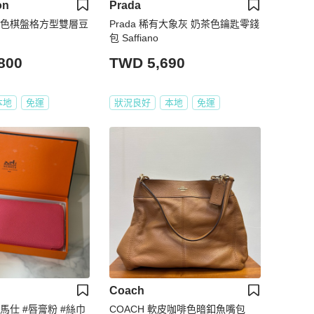
on
Prada
V咖啡色棋盤格方型雙層豆
Prada 稀有大象灰 奶茶色鑰匙零錢
包 Saffiano
800
TWD 5,690
本地
免運
狀況良好
本地
免運
Coach
愛馬仕 #唇膏粉 #絲巾
COACH 軟皮咖啡色暗釦魚嘴包