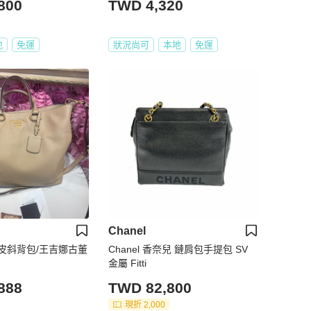
800
TWD 4,320
地
免運
狀況尚可
本地
免運
Chanel
茶牛皮斜背包/王吉娜古董
Chanel 香奈兒 鏈肩包手提包 SV
金屬 Fitti
888
TWD 82,800
現折 2,000