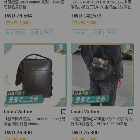
路易威登Louis vuitton 系列：Tyler泰
LOUIS VUITTON CARRYALL村上隆
勒聯名馬鞍包
聯名小號白三彩PVC金扣晶片肩背包
TWD 76,564
TWD 142,573
現折 2,000
現折 8,000
近新閒置品
香港
免運
狀況尚可
香港
免運
Louis Vuitton
Louis Vuitton
【赫蒂國際精品】 Louis Vuitton 路易
LV迷菲董聯名彩棋盤格設計 磁扣開合
威登 硬殼肩包 vintage
肩背斜背包芯片款18*11*6 98新配件
塵袋 購證
TWD 26,800
TWD 75,800
現折 800
現折 2,000