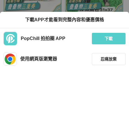
Louis Vuitton
Louis Vuitton
下載APP才能看到完整內容和優惠價格
LOUIS VUITTON CARRYALL村上隆
Louis Vuitton Lv經典爆款 阿波羅系列
聯名小號白三彩PVC金扣晶片肩背包
黑色棋盤格 拼接橙色條紋 書包
TWD 146,612
TWD 57,354
PopChill 拍拍圈 APP
下載
現折 8,000
現折 2,000
狀況良好
香港
免運
狀況良好
香港
免運
使用網頁版瀏覽器
忍痛放棄
篩選
重設
品牌
分類
Louis Vuitton
Louis Vuitton