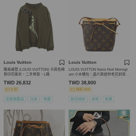
Louis Vuitton
Louis Vuitton
路易威登 (LOUIS VUITTON) 卡其色棉
LOUIS VUITTON Nano Noé Monogr
質印花衛衣，二手男款，L碼
am 小水桶包｜晶片款迷你老花斜背包
｜輕巧百搭水桶包｜ KÉSH 凱仕精品
TWD 26,832
TWD 38,800
9 折
現折 800
近新閒置品
日本
免運
狀況良好
本地
免運