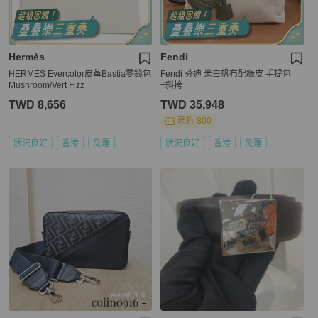
Hermès
Fendi
HERMES Evercolor皮革Bastia零錢包
Fendi 芬迪 米白帆布配綠皮 手提包
Mushroom/Vert Fizz
+斜挎
TWD 8,656
TWD 35,948
現折 800
狀況良好
香港
免運
狀況良好
香港
免運