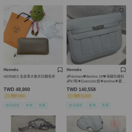
Hermès
Hermès
HERMES 全皮革大象灰拉鏈長夾
🌈Hermes🧡Berline 28🧡海鷗灰銀扣
🌈97新🌟Evercolor皮🌟berline🌟愛馬
仕🌟
TWD 48,900
TWD 140,558
現折 800
現折 8,000
狀況良好
本地
免運
狀況良好
香港
免運