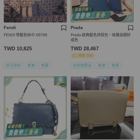
Fendi
Prada
FENDI 啡藍色絲巾 XB789
Prada 經典藍色貝殼包，收藏品極好
成色
TWD 10,825
TWD 28,467
現折 800
狀況良好
香港
免運
近新閒置品
香港
免運