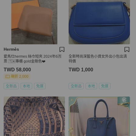
Hermès
愛馬仕hermes 絲巾短夾 2024年6🈷️
全新時尚深藍色小資女外出小包出清
票 🇹🇼專櫃 gold金剛色❤️
特價
TWD 58,000
TWD 1,000
現折 2,000
全新品
本地
免運
全新品
本地
免運