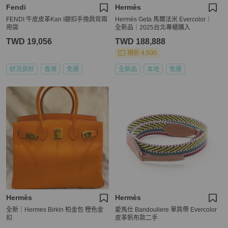
Fendi
Hermès
FENDI 牛皮皮革Kan I銀扣手挽肩背兩
Hermès Geta 馬爾法米 Evercolor｜
用袋
全新品｜2025台北專櫃購入
TWD 19,056
TWD 188,888
現折 4,500
狀況良好
香港
免運
全新品
本地
免運
Hermès
Hermès
全新｜Hermes Birkin 柏金包 橙色金
愛馬仕 Bandouliere 單肩帶 Evercolor
扣
皮革帆布款二手