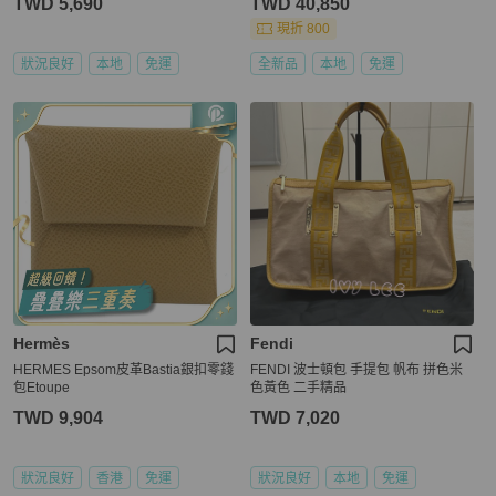
TWD 5,690
TWD 40,850
現折 800
狀況良好
本地
免運
全新品
本地
免運
Hermès
Fendi
HERMES Epsom皮革Bastia銀扣零錢
FENDI 波士頓包 手提包 帆布 拼色米
包Etoupe
色黃色 二手精品
TWD 9,904
TWD 7,020
狀況良好
香港
免運
狀況良好
本地
免運