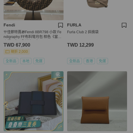
Fendi
FURLA
🎊佳節特賣🎁Fendi 8BR798 小款 Fe
Furla Club 2 斜揹袋
ndigraphy FF布料彎月包 棕色《當季
專櫃正售★全新商品 》
TWD 67,900
TWD 12,299
現折 2,000
全新品
本地
免運
全新品
香港
免運