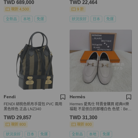
TWD 689,000
TWD 22,464
現折 4,500
9 折
全新品
本地
免運
狀況良好
日本
免運
Fendi
Hermès
FENDI 胡桃色帆布手提包 PVC 兩用
Hermes 愛馬仕 特賣會購買 經典H樂
黑色棕色 正品 LNZ340
福鞋 不是很白的那種白色 色號：Beig
e Glaise 米褐色 尺寸：37.5 / 38
TWD 29,857
TWD 31,300
現折 800
現折 800
狀況良好
日本
免運
全新品
本地
免運