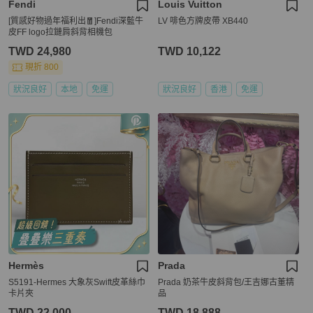
Fendi
Louis Vuitton
[質感好物過年福利出🧧]Fendi深藍牛
LV 啡色方牌皮帶 XB440
皮FF logo拉鏈肩斜背相機包
TWD 24,980
TWD 10,122
現折 800
狀況良好
本地
免運
狀況良好
香港
免運
Hermès
Prada
S5191-Hermes 大象灰Swift皮革絲巾
Prada 奶茶牛皮斜背包/王吉娜古董精
卡片夾
品
TWD 22,000
TWD 18,888