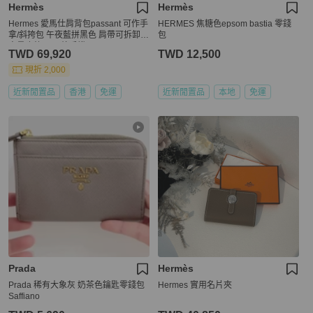
Hermès
Hermès
Hermes 愛馬仕肩背包passant 可作手
HERMES 焦糖色epsom bastia 零錢
拿/斜挎包 午夜藍拼黑色 肩帶可拆卸
包
容量也夠 可以放手機
TWD 69,920
TWD 12,500
現折 2,000
近新閒置品
香港
免運
近新閒置品
本地
免運
Prada
Hermès
Prada 稀有大象灰 奶茶色鑰匙零錢包
Hermes 實用名片夾
Saffiano