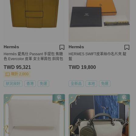
Hermès
Hermès
Hermès 愛馬仕 Passant 手提包 焦糖
HERMES SWIFT皮革絲巾名片夾 靛
色 Evercolor 皮革 女士單肩包 斜背包
藍
TWD 95,321
TWD 19,800
現折 2,000
狀況良好
香港
免運
全新品
本地
免運