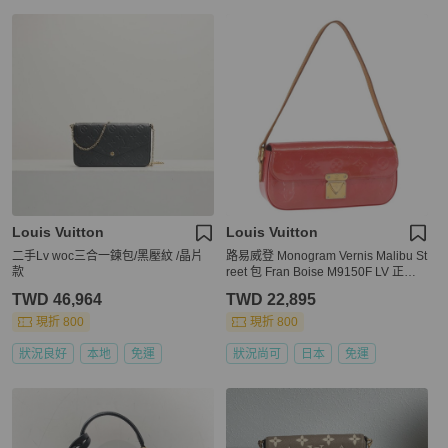
Louis Vuitton
Louis Vuitton
二手Lv woc三合一鍊包/黑壓紋 /晶片
路易威登 Monogram Vernis Malibu St
款
reet 包 Fran Boise M9150F LV 正品 1
61297
TWD 46,964
TWD 22,895
現折 800
現折 800
狀況良好
本地
免運
狀況尚可
日本
免運