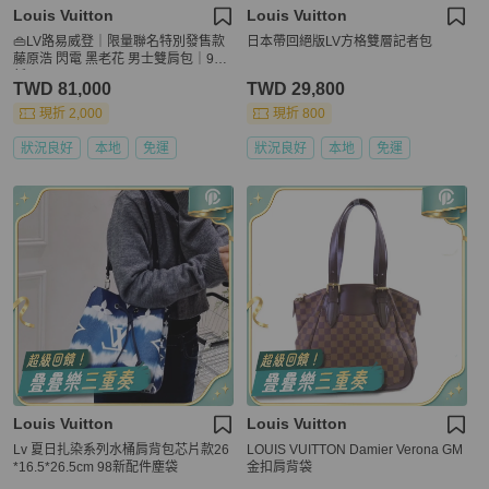
Louis Vuitton
Louis Vuitton
👜LV路易威登｜限量聯名特別發售款
日本帶回絕版LV方格雙層記者包
藤原浩 閃電 黑老花 男士雙肩包｜98
新
TWD 81,000
TWD 29,800
現折 2,000
現折 800
狀況良好
本地
免運
狀況良好
本地
免運
Louis Vuitton
Louis Vuitton
Lv 夏日扎染系列水桶肩背包芯片款26
LOUIS VUITTON Damier Verona GM
*16.5*26.5cm 98新配件塵袋
金扣肩背袋