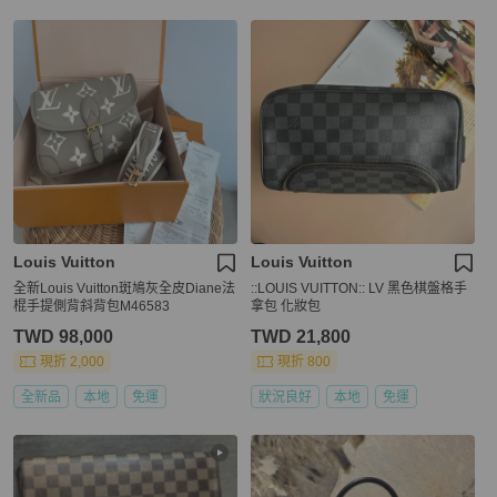
Louis Vuitton
Louis Vuitton
全新Louis Vuitton斑鳩灰全皮Diane法
::LOUIS VUITTON:: LV 黑色棋盤格手
棍手提側背斜背包M46583
拿包 化妝包
TWD 98,000
TWD 21,800
現折 2,000
現折 800
全新品
本地
免運
狀況良好
本地
免運