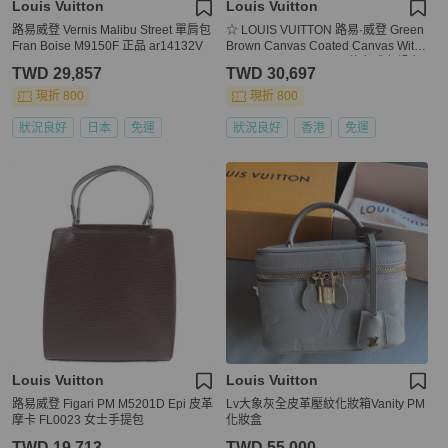
Louis Vuitton
Louis Vuitton
路易威登 Vernis Malibu Street 單肩包
☆ LOUIS VUITTON 路易·威登 Green
Fran Boise M9150F 正品 ar14132V
Brown Canvas Coated Canvas With
Pouch Shoulder Strap 綠色啡色帆布
TWD 29,857
TWD 30,697
塗層帆布連小袋肩背帶-267012384
現折 800
現折 800
狀況良好
日本
免運
狀況良好
香港
免運
Louis Vuitton
Louis Vuitton
路易威登 Figari PM M5201D Epi 皮革
Lv大象灰全皮革壓紋化妝箱Vanity PM
摩卡 FL0023 女士手提包
化妝盒
TWD 19,713
TWD 55,000