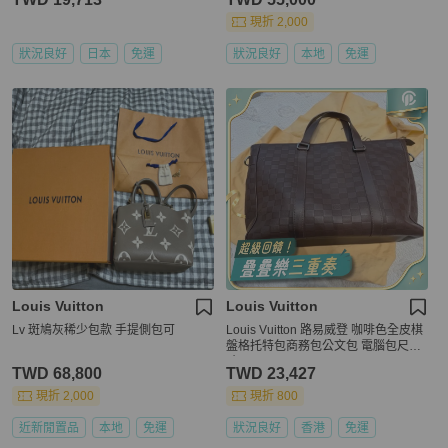
現折 2,000
狀況良好
日本
免運
狀況良好
本地
免運
Louis Vuitton
Louis Vuitton
Lv 斑鳩灰稀少包款 手提側包可
Louis Vuitton 路易威登 咖啡色全皮棋
盤格托特包商務包公文包 電腦包尺
寸：36×35
TWD 68,800
TWD 23,427
現折 2,000
現折 800
近新閒置品
本地
免運
狀況良好
香港
免運