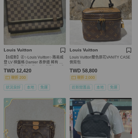
Louis Vuitton
Louis Vuitton
【8成新】㊣✨Louis Vuitton✨路易威
Louis Vuitton雙色原花VANITY CASE
登 LV 棋盤格 Damier 表參道 稀有 限
側背包
量 方盒子 肩背包 腋下包 手提包/二手
TWD 12,420
TWD 58,800
精品/二手包/保證正品🌳二手樹屋🌳
現折 200
現折 2,000
狀況良好
本地
免運
近新閒置品
本地
免運