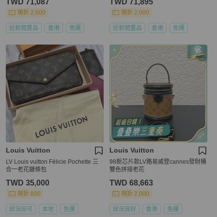
TWD 71,087
TWD 71,895
現折 2,000
現折 2,000
近新閒置品
香港
免運
近新閒置品
香港
免運
Louis Vuitton
Louis Vuitton
LV Louis vuitton Félicie Pochette 三
98新芯片款LV路易威登cannes發財桶
合一老花鏈條包
雙色拼接老花
TWD 35,000
TWD 68,663
現折 800
現折 2,000
狀況尚可
本地
免運
狀況良好
香港
免運