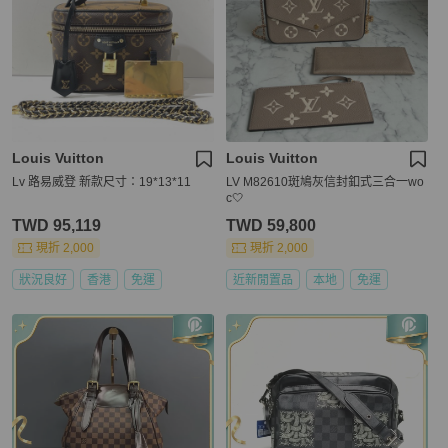
Louis Vuitton
Louis Vuitton
Lv 路易威登 新款尺寸：19*13*11
LV M82610斑鳩灰信封釦式三合一wo
c🤍
TWD 95,119
TWD 59,800
現折 2,000
現折 2,000
狀況良好
香港
免運
近新閒置品
本地
免運