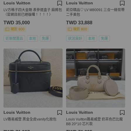
Louis Vuitton
Louis Vuitton
LV方格子四大金剛 表參道盒子 麻將包
莉亞精品♡ LV M80091 三合一綠背帶
（官網目前已絕版囉！！！！）
二手美包
TWD 35,000
TWD 33,888
現折 800
現折 800
近新閒置品
本地
免運
狀況良好
本地
免運
Louis Vuitton
Louis Vuitton
LV路易威登 黑金全皮vanity化妝包
Louis Vuitton路易威登 奶茶色巴比龍
BB 20*10 芯片款