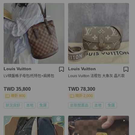
Louis Vuitton
Louis Vuitton
LV棋盤格子母包/托特包+麻將包
Louis Vuitton 法棍包 大象灰 晶片款
TWD 35,800
TWD 78,300
現折 800
現折 2,000
狀況良好
本地
免運
近新閒置品
本地
免運