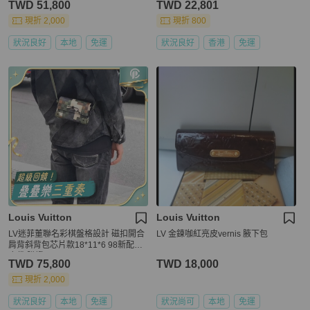
TWD 51,800
TWD 22,801
現折 2,000
現折 800
狀況良好
本地
免運
狀況良好
香港
免運
Louis Vuitton
Louis Vuitton
LV迷菲董聯名彩棋盤格設計 磁扣開合
LV 金鍊咖紅亮皮vernis 腋下包
肩背斜背包芯片款18*11*6 98新配件
塵袋 購證
TWD 75,800
TWD 18,000
現折 2,000
狀況良好
本地
免運
狀況尚可
本地
免運