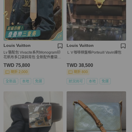
Louis Vuitton
Louis Vuitton
Lv 駱駝包 Vivacite系列Monogram印
ＬＶ咖啡棋盤格Porteuill Vavin練包
花帆布多口袋斜背包 全新配件塵袋盒
子
TWD 75,800
TWD 38,500
現折 2,000
現折 800
全新品
本地
免運
狀況尚可
本地
免運