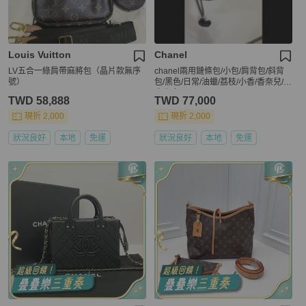
Louis Vuitton
Chanel
LV五合一綠肩帶麻將包（晶片款無序
chanel兩用鏈條包/小包/肩背包/斜背
號）
包/黑色/日常/油蠟/荔枝/小香/香奈兒/牛
皮/銀釦
TWD 58,888
TWD 77,000
現折 2,000
現折 2,000
狀況良好
本地
免運
狀況良好
本地
免運