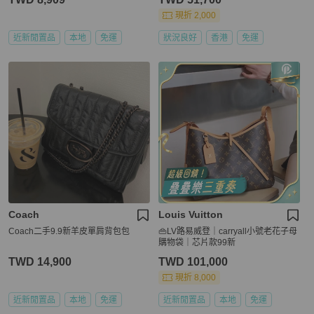
現折 2,000
近新閒置品
本地
免運
狀況良好
香港
免運
Coach
Louis Vuitton
Coach二手9.9新羊皮單肩背包包
👜LV路易威登｜carryall小號老花子母
購物袋｜芯片款99新
TWD 14,900
TWD 101,000
現折 8,000
近新閒置品
本地
免運
近新閒置品
本地
免運