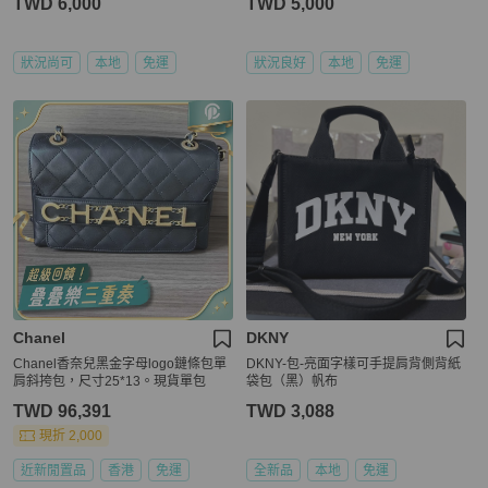
TWD 6,000
TWD 5,000
狀況尚可
本地
免運
狀況良好
本地
免運
Chanel
DKNY
Chanel香奈兒黑金字母logo鏈條包單
DKNY-包-亮面字樣可手提肩背側背紙
肩斜挎包，尺寸25*13。現貨單包
袋包（黑）帆布
TWD 96,391
TWD 3,088
現折 2,000
近新閒置品
香港
免運
全新品
本地
免運