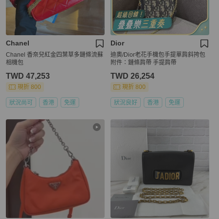
Chanel
Dior
Chanel 香奈兒紅金四葉草多鏈條流蘇
迪奧/Dior老花手機包手提單肩斜挎包
相機包
附件：鏈條肩帶 手提肩帶
TWD 47,253
TWD 26,254
現折 800
現折 800
狀況尚可
香港
免運
狀況良好
香港
免運