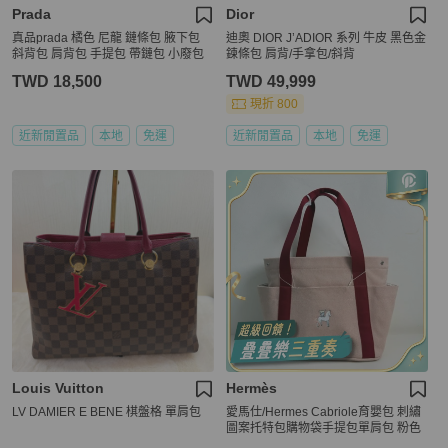
Prada
Dior
真品prada 橘色 尼龍 鏈條包 腋下包
迪奧 DIOR J’ADIOR 系列 牛皮 黑色金
斜背包 肩背包 手提包 帶鏈包 小廢包
鍊條包 肩背/手拿包/斜背
TWD 18,500
TWD 49,999
現折 800
近新閒置品
本地
免運
近新閒置品
本地
免運
Louis Vuitton
Hermès
LV DAMIER E BENE 棋盤格 單肩包
愛馬仕/Hermes Cabriole育嬰包 刺繡
圖案托特包購物袋手提包單肩包 粉色