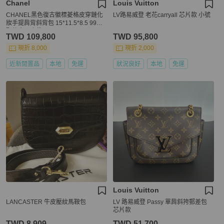
Chanel
Louis Vuitton
CHANEL黑色復古徽標菱格皮穿鏈化
LV路易威登 老花carryall 芯片款 小號
妝手提肩背斜背包 15*11.5*8.5 99新
配件盒子塵袋
TWD 109,800
TWD 95,800
現折 8,000
現折 2,000
近新閒置品
本地
免運
狀況良好
本地
免運
Louis Vuitton
LANCASTER 牛皮壓紋馬鞍包
LV 路易威登 Passy 單肩斜挎郵差包
芯片款
TWD 8,909
TWD 51,700