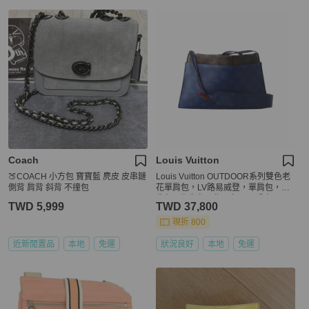
Coach
Louis Vuitton
🍑COACH 小方包 寶寶藍 麂皮 皮串鏈
Louis Vuitton OUTDOOR系列雙色老
側背 肩背 斜背 不撞包
花單肩包，LV路易威登，單肩包，肩
背包，逛街包，街頭包，二手真品，
TWD 5,999
TWD 37,800
免運
現折 800
近新閒置品
本地
免運
狀況良好
本地
免運