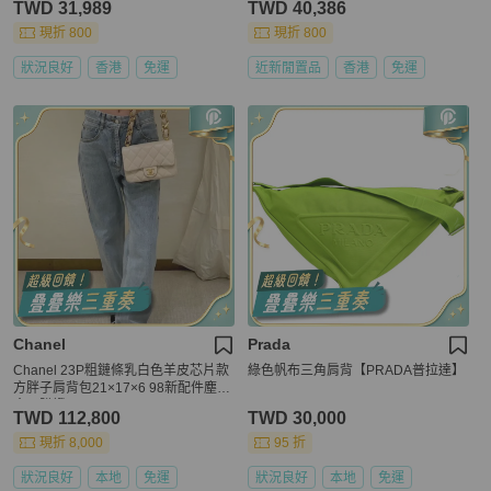
TWD 31,989
TWD 40,386
現折 800
現折 800
狀況良好
香港
免運
近新閒置品
香港
免運
Chanel
Prada
Chanel 23P粗鏈條乳白色羊皮芯片款
綠色帆布三角肩背【PRADA普拉達】
方胖子肩背包21×17×6 98新配件塵袋
盒子購證
TWD 112,800
TWD 30,000
現折 8,000
95 折
狀況良好
本地
免運
狀況良好
本地
免運