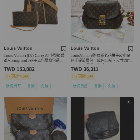
Louis Vuitton
Louis Vuitton
Louis Vuitton (LV) Carry All小號植鞣
LouisVuitton/路易威老花拼牛皮小豬
革Monogram印花子母包肩背包晶片
包手提單肩包，成色95新，尺寸28*1
款
0*21，有肩帶可調節
TWD 153,882
TWD 36,311
現折 4,500
現折 800
狀況尚可
香港
免運
狀況良好
香港
免運