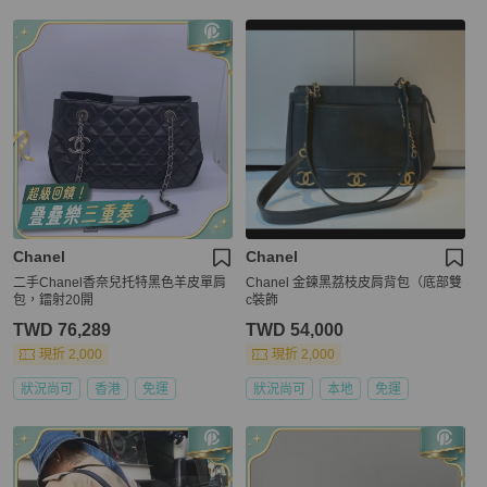
Chanel
Chanel
二手Chanel香奈兒托特黑色羊皮單肩
Chanel 金鍊黑荔枝皮肩背包（底部雙
包，鐳射20開
c裝飾
TWD 76,289
TWD 54,000
現折 2,000
現折 2,000
狀況尚可
香港
免運
狀況尚可
本地
免運