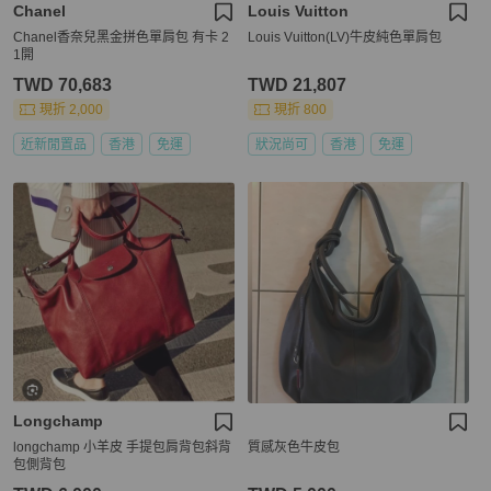
Chanel
Louis Vuitton
Chanel香奈兒黑金拼色單肩包 有卡 2
Louis Vuitton(LV)牛皮純色單肩包
1開
TWD 70,683
TWD 21,807
現折 2,000
現折 800
近新閒置品
香港
免運
狀況尚可
香港
免運
Longchamp
longchamp 小羊皮 手提包肩背包斜背
質感灰色牛皮包
包側背包