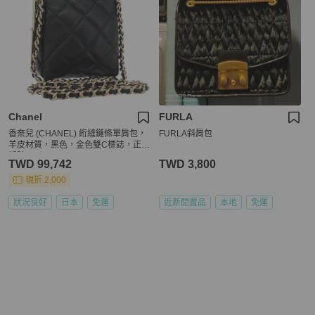
Chanel
FURLA
香奈兒 (CHANEL) 絎縫鏈條單肩包，
FURLA斜肩包
羊皮材質，黑色，金色雙C標誌，正品
編號 179592SAM
TWD 99,742
TWD 3,800
現折 2,000
狀況良好
日本
免運
近新閒置品
本地
免運