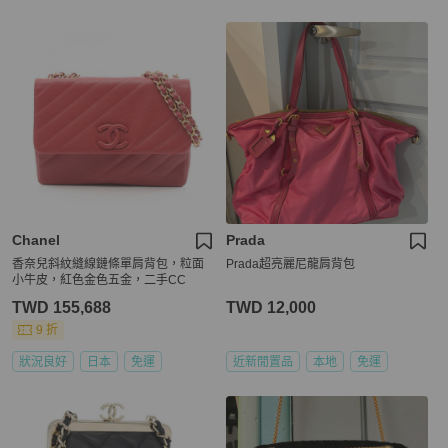
Chanel
Prada
香奈兒斜紋縫線鏈條單肩背包，粒面
Prada超亮麗尼龍肩背包
小牛皮，紅色金色五金，二手CC
TWD 155,688
TWD 12,000
9 折
狀況良好
日本
免運
近新閒置品
本地
免運