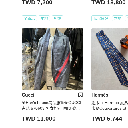
TWD 7,200
TWD 18,800
全新品
本地
免運
狀況良好
本地
Gucci
Hermès
💎Han's house精品服飾💎GUCCI
絕版🍊 Hermes 愛馬仕
古馳 570603 男女均可 圍巾 披肩 1
巾🧣Couvertures et 
9 0x37cm
ur 駿馬的披掛
TWD 11,000
TWD 5,744