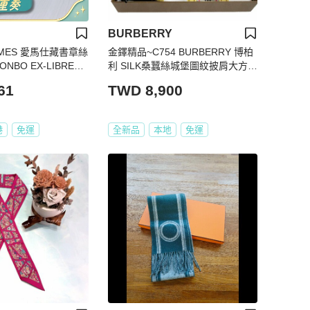
BURBERRY
ERMES 愛馬仕藏書章絲
金鐸精品~C754 BURBERRY 博柏
ONBO EX-LIBRES
利 SILK桑蠶絲城堡圖紋披肩大方領
巾 全新品
61
TWD 8,900
港
免運
全新品
本地
免運