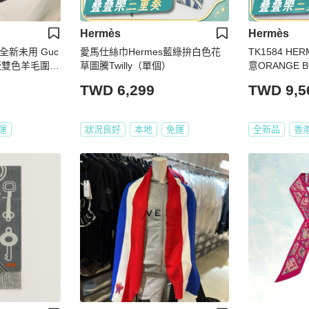
Hermès
Hermès
全新未用 Guc
愛馬仕絲巾Hermes藍綠拚白色花
TK1584 H
滿版雙色羊毛圍巾
草圖騰Twilly（單個）
意ORANGE B
TWILLY
TWD 6,299
TWD 9,5
運
狀況良好
本地
免運
全新品
香