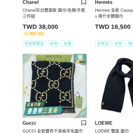
Chanel
Hermès
Chanel灰白雙面款 圍巾/毛帽/手套
Hermes 全新 Casaqu
三件組
s 喀什米爾圍巾
TWD 38,000
TWD 16,500
現折 800
近新閒置品
本地
免運
全新品
本地
免
Gucci
LOEWE
GUCCI 全新雙色千鳥格羊毛圍巾
LOEWE 雙面 圍巾