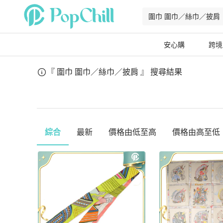
安心購
跨境
『 圍巾 圍巾／絲巾／披肩 』
搜尋結果
綜合
最新
價格由低至高
價格由高至低