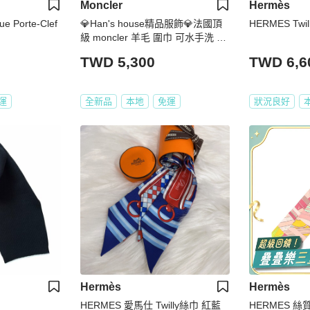
Moncler
Hermès
e Porte-Clef
💎Han's house精品服飾💎法國頂
HERMES Tw
級 moncler 羊毛 圍巾 可水手洗 現
貨 29 X 165CM
TWD 5,300
TWD 6,6
運
全新品
本地
免運
狀況良好
Hermès
Hermès
HERMES 愛馬仕 Twilly絲巾 紅藍
HERMES 絲質