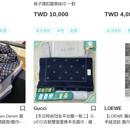
格子環扣圖案絲巾 一對
TWD 10,000
TWD 4,0
免運
狀況良好
本地
免運
狀況良好
Gucci
LOEWE
am Denim 披
【冬日時尚🥰全平台獨一無二】G
【LOEWE 羅
綢披肩/圍巾~二
UCCI古馳雙面蜜蜂羊毛圍巾｜藏青
羊絨混紡 圍巾
色拼灰色