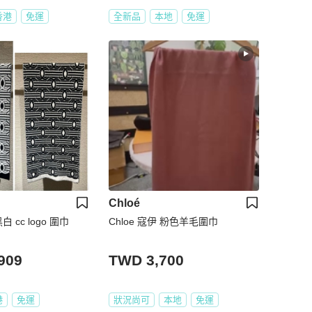
香港
免運
全新品
本地
免運
Chloé
黑白 cc logo 圍巾
Chloe 寇伊 粉色羊毛圍巾
909
TWD 3,700
港
免運
狀況尚可
本地
免運