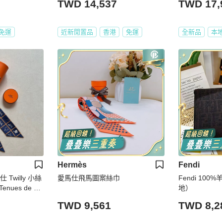
TWD 14,537
TWD 17,
免運
近新閒置品
香港
免運
全新品
本
Hermès
Fendi
 Twilly 小絲
愛馬仕飛馬圖案絲巾
Fendi 10
Tenues de Jo
地）
TWD 9,561
TWD 8,2