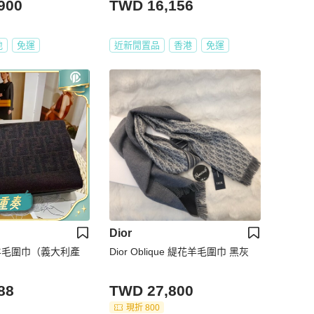
900
TWD 16,156
地
免運
近新閒置品
香港
免運
Dior
0%羊毛圍巾（義大利產
Dior Oblique 緹花羊毛圍巾 黑灰
88
TWD 27,800
現折 800