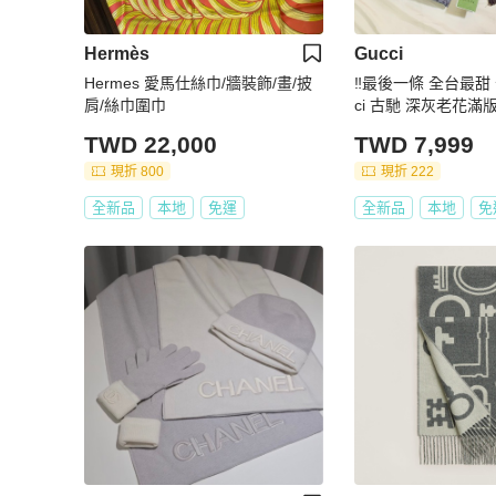
Hermès
Gucci
Hermes 愛馬仕絲巾/牆裝飾/畫/披
‼️最後一條 全台最甜 
肩/絲巾圍巾
ci 古馳 深灰老花
披肩
TWD 22,000
TWD 7,999
現折 800
現折 222
全新品
本地
免運
全新品
本地
免