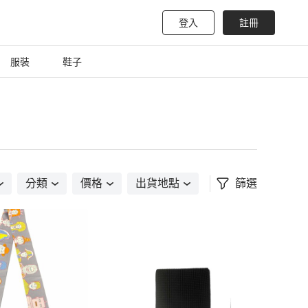
登入
註冊
服裝
鞋子
分類
價格
出貨地點
篩選