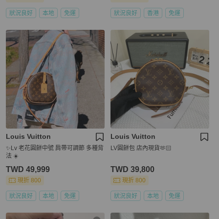
狀況良好
本地
免運
狀況良好
香港
免運
Louis Vuitton
Louis Vuitton
✨Lv 老花圓餅中號 肩帶可調節 多種背
LV圓餅包 店內現貨🫶🏻
法 ☀️
TWD 49,999
TWD 39,800
現折 800
現折 800
狀況良好
本地
免運
狀況良好
本地
免運