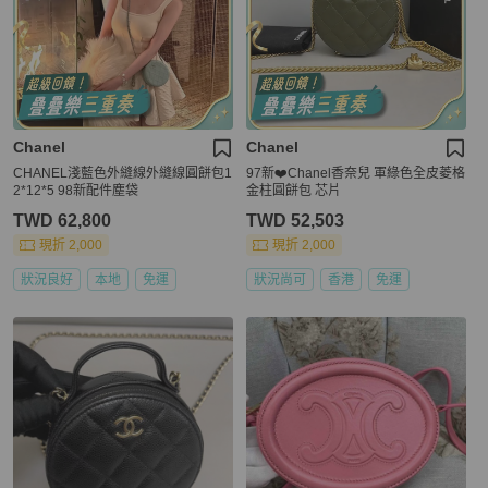
Chanel
Chanel
CHANEL淺藍色外縫線外縫線圓餅包1
97新❤️Chanel香奈兒 軍綠色全皮菱格
2*12*5 98新配件塵袋
金柱圓餅包 芯片
TWD 62,800
TWD 52,503
現折 2,000
現折 2,000
狀況良好
本地
免運
狀況尚可
香港
免運