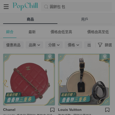
圓餅包 包
商品
用戶
綜合
最新
價格由低至高
價格由高至低
優惠商品
品牌
分類
價格
出貨地點
篩選
Chanel
Louis Vuitton