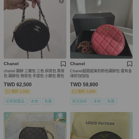
Chanel
Chanel
chanel 圓餅 三層包 三色 斜背包 肩背
Chanel超甜超美的粉色圓餅包 還有金
包 圓餅包 側背包 手提包 小廢包 廢包
球的🥰🥰🥰
TWD 62,500
TWD 59,800
現折 2,000
現折 2,000
近新閒置品
本地
免運
狀況良好
本地
免運