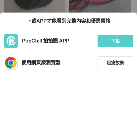
Chanel
Celine
下載APP才能看到完整內容和優惠價格
Chanel香奈兒 黑金牛皮荔枝紋手柄圓
Celine粉紅馬卡龍小圓餅斜背包
餅包
TWD 70,400
TWD 20,000
PopChill 拍拍圈 APP
下載
現折 2,000
現折 800
狀況良好
香港
免運
狀況良好
本地
免運
使用網頁版瀏覽器
忍痛放棄
篩選
重設
品牌
分類
Chanel
Louis Vuitton