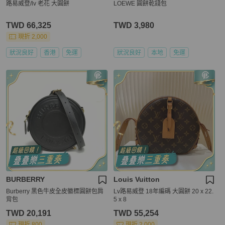
路易威登/lv 老花 大圓餅
LOEWE 圓餅乾錢包
TWD 66,325
TWD 3,980
現折 2,000
狀況良好
香港
免運
狀況良好
本地
免運
BURBERRY
Louis Vuitton
Burberry 黑色牛皮全皮徽標圓餅包肩
Lv路易威登 18年編碼 大圓餅 20 x 22.
背包
5 x 8
TWD 20,191
TWD 55,254
現折 800
現折 2,000