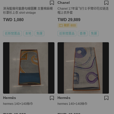
Chanel
深海藍幾何童趣勾線圖騰 古董棉麻襯
Chanel 17年宙飞行士手臂印花拉链连
衫罩衫上衣 shirt vintage
帽上衣外套
TWD 1,080
TWD 29,889
現折 800
近新閒置品
本地
免運
近新閒置品
香港
免運
Hermès
Hermès
hermes 140×140絲巾
hermes 140×140絲巾