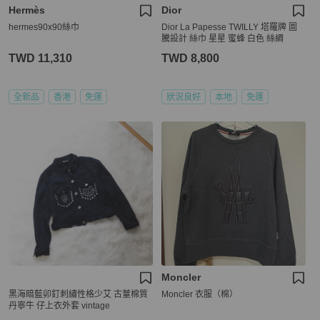
Hermès
Dior
hermes90x90絲巾
Dior La Papesse TWILLY 塔羅牌 圖
騰設計 絲巾 星星 蜜蜂 白色 絲綢
TWD 11,310
TWD 8,800
全新品
香港
免運
狀況良好
本地
免運
Moncler
黑海暗藍卯釘刺繡性格少艾 古蕫棉質
Moncler 衣服（棉）
丹寧牛 仔上衣外套 vintage