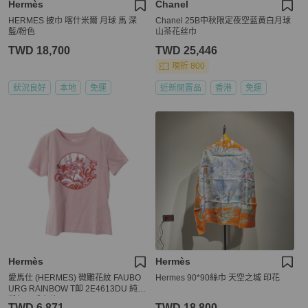
Hermès
Chanel
HERMES 披巾 喀什米爾 月球 馬 深
Chanel 25B中秋限定夜空蓝黄白月球
藍/粉色
山茶花丝巾
TWD 18,700
TWD 25,446
現折 800
狀況良好
本地
免運
近新閒置品
香港
免運
Hermès
Hermès
愛馬仕 (HERMES) 微雕花紋 FAUBO
Hermes 90*90絲巾 天空之城 印花
URG RAINBOW T卹 2E4613DU 純棉
粉紅二手女款
TWD 6,871
TWD 18,800