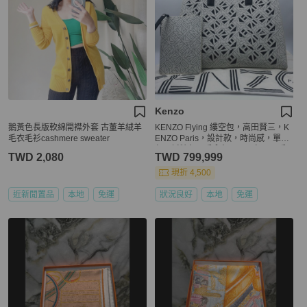
Kenzo
鵝黃色長版軟綿開襟外套 古董羊絨羊
KENZO Flying 縷空包，高田賢三，K
毛衣毛衫cashmere sweater
ENZO Paris，設計款，時尚感，單肩
包，托特包，手拿包，子母包，二手
TWD 2,080
TWD 799,999
真品，正品，現貨【已售出】
現折 4,500
近新閒置品
本地
免運
狀況良好
本地
免運