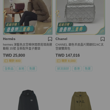
Hermès
Chanel
hermes 深藍色太空棉休閒厚底增高運
CHANEL 銀色羊皮晶片開銀扣24C太
動鞋 35號 全新配件盒子塵袋
空銀雙肩包
TWD 25,800
TWD 147,016
現折 800
現折 8,000
全新品
本地
免運
狀況良好
香港
免運