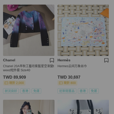
Chanel
Hermès
Chanel 20A早秋工藝坊紫藍星空漸變t
Hermes云间万象丝巾
weed短外套 Size40
TWD 89,909
TWD 30,697
現折 2,000
現折 800
狀況良好
香港
免運
近新閒置品
香港
免運