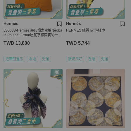
Hermès
Hermès
JS0638-Hermes 經典橘太空棉Neoba
HERMES 絲質Twilly絲巾
in Poulpe Fiction壓花字樣兩隻豹一字
拉收納包
TWD 13,800
TWD 5,744
近新閒置品
本地
免運
狀況良好
香港
免運