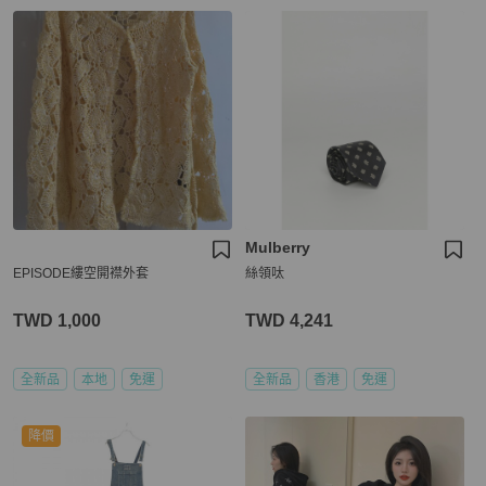
Mulberry
EPISODE縷空開襟外套
絲領呔
TWD 1,000
TWD 4,241
全新品
本地
免運
全新品
香港
免運
降價