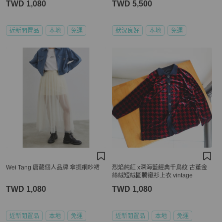
TWD 1,080
TWD 5,500
近新閒置品
本地
免運
狀況良好
本地
免運
Wei Tang 唐葳個人品牌 傘擺網紗裙
烈焰純紅 x深海藍經典千鳥紋 古董金
絲絨短絨圖騰襯衫上衣 vintage
TWD 1,080
TWD 1,080
近新閒置品
本地
免運
近新閒置品
本地
免運