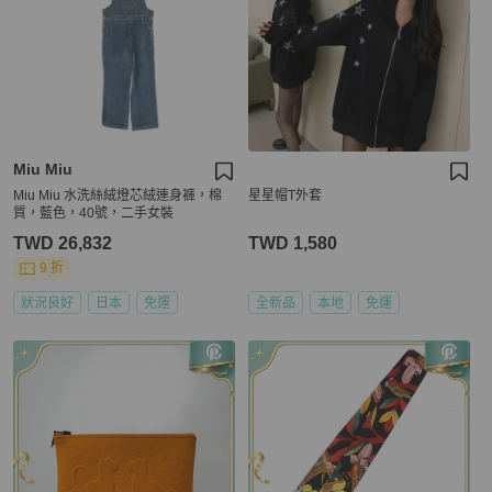
Miu Miu
Miu Miu 水洗絲絨燈芯絨連身褲，棉
星星帽T外套
質，藍色，40號，二手女裝
TWD 26,832
TWD 1,580
9 折
狀況良好
日本
免運
全新品
本地
免運