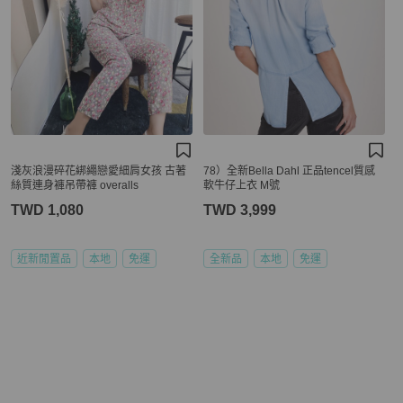
淺灰浪漫碎花綁繩戀愛細肩女孩 古著
78）全新Bella Dahl 正品tencel質感
絲質連身褲吊帶褲 overalls
軟牛仔上衣 M號
TWD 1,080
TWD 3,999
近新閒置品
本地
免運
全新品
本地
免運