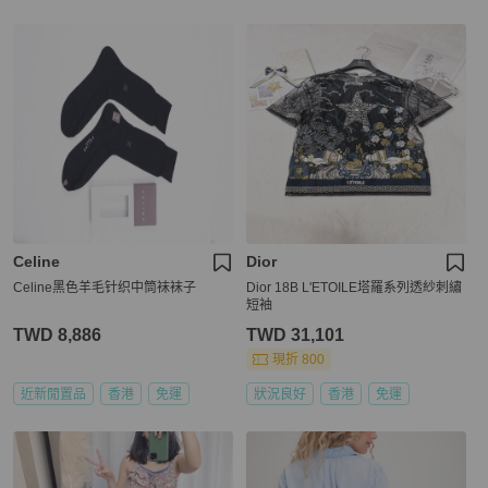
Celine
Dior
Celine黑色羊毛针织中筒袜袜子
Dior 18B L'ETOILE塔羅系列透紗刺繡
短袖
TWD 8,886
TWD 31,101
現折 800
近新閒置品
香港
免運
狀況良好
香港
免運