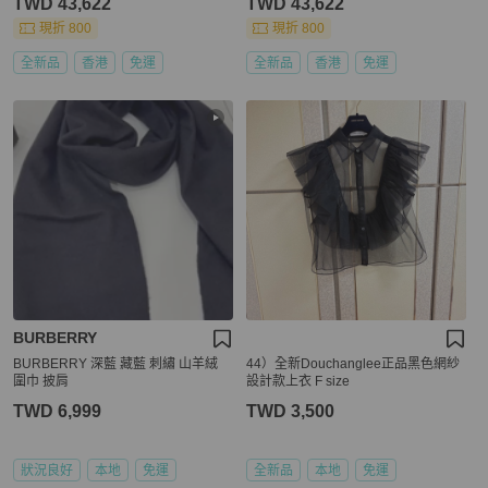
TWD 43,622
TWD 43,622
現折 800
現折 800
全新品
香港
免運
全新品
香港
免運
BURBERRY
BURBERRY 深藍 藏藍 刺繡 山羊絨
44）全新Douchanglee正品黑色網紗
圍巾 披肩
設計款上衣 F size
TWD 6,999
TWD 3,500
狀況良好
本地
免運
全新品
本地
免運