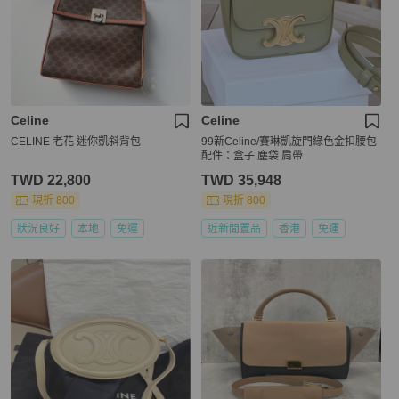
Celine
Celine
CELINE 老花 迷你凱斜背包
99新Celine/賽琳凱旋門綠色金扣腰包
配件：盒子 塵袋 肩帶
TWD 22,800
TWD 35,948
現折 800
現折 800
狀況良好
本地
免運
近新閒置品
香港
免運