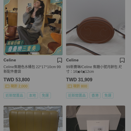
Celine
Celine
Celine焦糖色水桶包 22*17*10cm 99
99新賽琳/Celine 焦糖小號月餅包 尺
新配件塵袋
寸：16✖️4✖️12cm
TWD 53,800
TWD 31,909
現折 2,000
現折 800
近新閒置品
本地
免運
近新閒置品
香港
免運