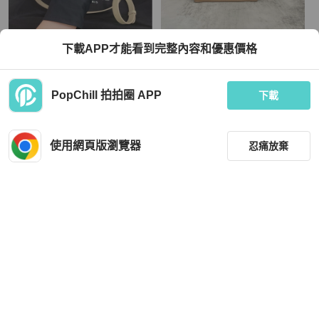
Celine
Celine
下載APP才能看到完整內容和優惠價格
賽琳/Celine 凱旋門奶茶色月餅包
賽琳 trapeze 鞦韆包 小號 奶茶拼色
TWD 30,293
TWD 20,753
PopChill 拍拍圈 APP
下載
現折 800
現折 800
近新閒置品
香港
免運
狀況良好
香港
免運
使用網頁版瀏覽器
忍痛放棄
篩選
重設
品牌
分類
Celine
Celine