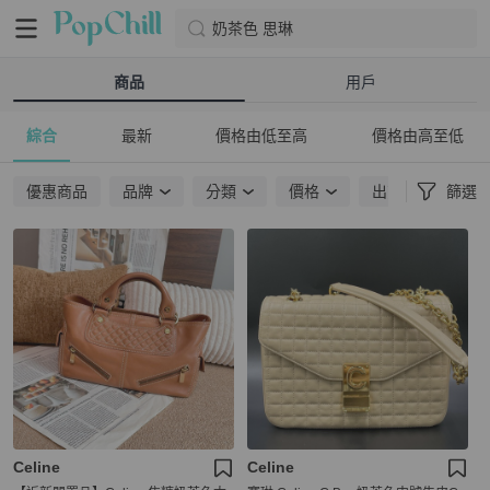
奶茶色 思琳
商品
用戶
綜合
最新
價格由低至高
價格由高至低
優惠商品
品牌
分類
價格
出貨地點
篩選
Celine
Celine