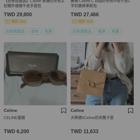
【近新閒置品】Celine 焦糖奶茶色太
賽琳 Celine C Bag奶茶色中號牛皮C
妃糖外縫線牛皮手提包
字扣鏈條單肩包
TWD 29,800
TWD 27,466
現折 800
現折 800
近新閒置品
本地
免運
近新閒置品
香港
免運
Celine
Celine
CELINE墨鏡
大降價‼️Celine奶茶雙子星
TWD 6,200
TWD 11,633