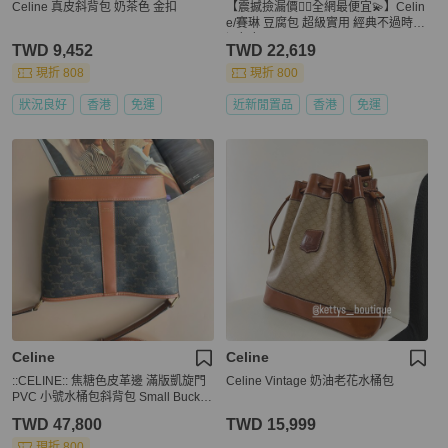
Celine 真皮斜背包 奶茶色 金扣
【震撼撿漏價👍🏻全網最便宜💫】Celin
e/賽琳 豆腐包 超級實用 經典不過時
酒紅色
TWD 9,452
TWD 22,619
現折 808
現折 800
狀況良好
香港
免運
近新閒置品
香港
免運
Celine
Celine
::CELINE:: 焦糖色皮革邊 滿版凱旋門
Celine Vintage 奶油老花水桶包
PVC 小號水桶包斜背包 Small Bucket
IN Triomphe Canvas and calfskin
TWD 47,800
TWD 15,999
現折 800