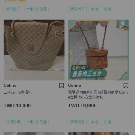
狀況良好
本地
免運
狀況尚可
本地
免運
Celine
Celine
二手celine水桶包
🈶購證 #99新閒置 #超甜價割愛 Celin
e焦糖棕小方盒斜挎包
TWD 13,000
TWD 19,999
狀況尚可
本地
免運
狀況良好
本地
免運