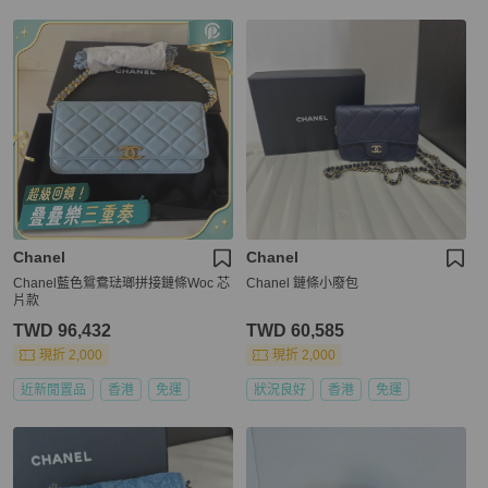
Chanel
Chanel
Chanel藍色鴛鴦琺瑯拼接鏈條Woc 芯
Chanel 鏈條小廢包
片款
TWD 96,432
TWD 60,585
現折 2,000
現折 2,000
近新閒置品
香港
免運
狀況良好
香港
免運