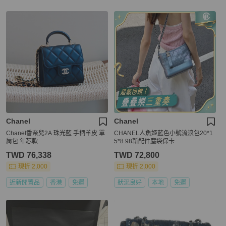
Chanel
Chanel
Chanel香奈兒2A 珠光藍 手柄羊皮 單
CHANEL人魚姬藍色小號流浪包20*1
肩包 年芯款
5*8 98新配件塵袋保卡
TWD 76,338
TWD 72,800
現折 2,000
現折 2,000
近新閒置品
香港
免運
狀況良好
本地
免運