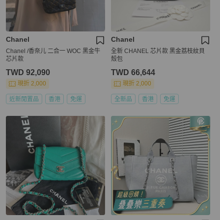
Chanel
Chanel
Chanel /香奈儿 二合一 WOC 黑金牛
全新 CHANEL 芯片款 黑金荔枝紋貝
芯片款
殼包
TWD 92,090
TWD 66,644
現折 2,000
現折 2,000
近新閒置品
香港
免運
全新品
香港
免運