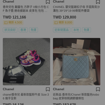
Chanel
Chanel
香奈兒包 翻蓋包 方胖子 V紋小方包 C
CHANEL 嬰兒藍銀扣子母 手提肩背沙
F 魚子醬 連收據副本 皮革包 包包 皮
灘包 39*29*19 99新配件塵袋
革包 蒂芙尼 蒂芬妮 二手包 中古包 二
TWD 121,166
TWD 129,800
手 chanel tiffany blue /green caviar le
ather mini square chain crossbody b
現折 4,500
現折 8,000
ag /classic flap cf bag
狀況良好
香港
免運
近新閒置品
本地
免運
Chanel
Chanel
chanel香奈兒 最新款藍粉牛皮 Size:3
近新品 香奈兒/Chanel 新款藍色hobo
6 幾乎全新
bag 皮穿核桃調節鏈條包
TWD 16,136
TWD 152,675