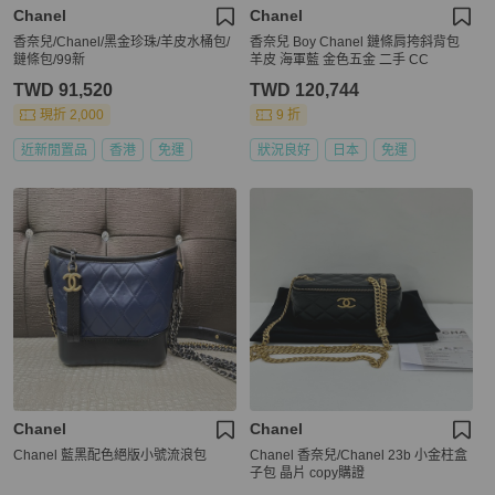
Chanel
Chanel
香奈兒/Chanel/黑金珍珠/羊皮水桶包/
香奈兒 Boy Chanel 鏈條肩挎斜背包
鏈條包/99新
羊皮 海軍藍 金色五金 二手 CC
TWD 91,520
TWD 120,744
現折 2,000
9 折
近新閒置品
香港
免運
狀況良好
日本
免運
Chanel
Chanel
Chanel 藍黑配色絕版小號流浪包
Chanel 香奈兒/Chanel 23b 小金柱盒
子包 晶片 copy購證