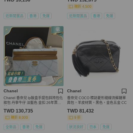
現折 4,500
近新閒置品
香港
免運
近新閒置品
香港
免運
Chanel
Chanel
Chanel 香奈兒 lp飯盒手提包斜挎包化
香奈兒 COCO 標誌菱形縫線流蘇鏈單
妝包 丹寧牛仔 淡藍色 金扣 26年票全
肩包，羊皮材質，黑色，金色五金 CC
新✅正品
TWD 130,735
TWD 81,432
現折 8,000
9 折
全新品
香港
免運
狀況良好
日本
免運