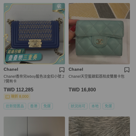
Chanel
Chanel
Chanel香奈兒leboy藍色淡金扣小號 2
Chanel天空藍銀釦荔枝皮雙層卡包
7開有卡
TWD 112,285
TWD 16,800
現折 8,000
近新閒置品
香港
免運
狀況尚可
本地
免運