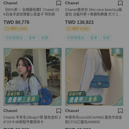
Chanel
Chanel
【95%新 ✨ 全網最低價】Chanel 22
Chanel/香奈兒 26m coco beachLp飯
K白金羊皮琺瑯愛心長盒子 特別款
盒包 淡藍丹寧＋焦糖色飾邊 尺寸:17*
19.5 附件:塵袋
TWD 80,776
TWD 136,923
現折 2,000
現折 4,500
近新閒置品
香港
免運
近新閒置品
香港
免運
Chanel
Chanel
Chanel 羊羔毛19bag小號 藍色金扣 2
💙香奈兒coco20CHANEL藍色羊皮金
6*20*9 98新配件塵袋保卡
釦CF20口蓋包A69900