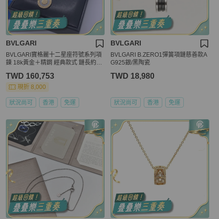
BVLGARI
BVLGARI
BVLGARI寶格麗十二星座符號系列項
BVLGARI B.ZERO1彈簧項鏈慈善款A
鍊 18k黃金＋精鋼 經典款式 鏈長約50
G925銀/黑陶瓷
cm
TWD 160,753
TWD 18,980
現折 8,000
狀況尚可
香港
免運
狀況尚可
香港
免運