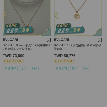
BVLGARI
BVLGARI
BVLGARI B.Zerol系列18K彈簧項鍊 9
BVLGARI 18K玫瑰金鑽石圓餅單鑽吊
9新 鍊長46cm 配件盒子
墜項鏈
TWD 73,800
TWD 80,776
現折 2,000
現折 2,000
狀況良好
本地
免運
狀況尚可
香港
免運