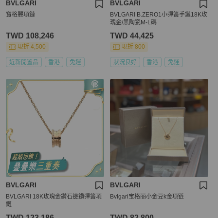
BVLGARI
BVLGARI
寶格麗項鏈
BVLGARI B.ZERO1小彈簧手鏈18K玫
瑰金/黑陶瓷M-L碼
TWD 108,246
TWD 44,425
現折 4,500
現折 800
近新閒置品
香港
免運
狀況良好
香港
免運
BVLGARI
BVLGARI
BVLGARI 18K玫瑰金鑽石邊鑽彈簧項
Bvlgari宝格丽小金豆k金项链
鏈
TWD 123,186
TWD 82,800