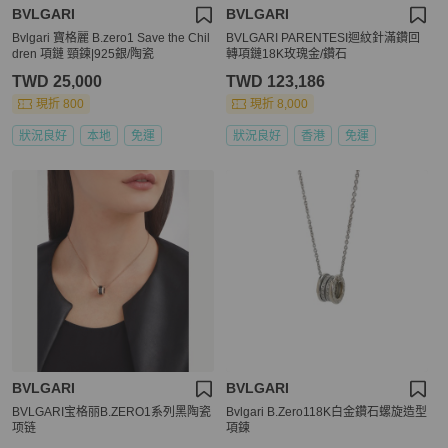
BVLGARI
BVLGARI
Bvlgari 寶格麗 B.zero1 Save the Chil
BVLGARI PARENTESI迴紋針滿鑽回
dren 項鏈 頸鍊|925銀/陶瓷
轉項鏈18K玫瑰金/鑽石
TWD 25,000
TWD 123,186
現折 800
現折 8,000
狀況良好
本地
免運
狀況良好
香港
免運
BVLGARI
BVLGARI
BVLGARI宝格丽B.ZERO1系列黑陶瓷
Bvlgari B.Zero118K白金鑽石螺旋造型
项链
項鍊