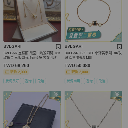
BVLGARI
BVLGARI
BVLGARI宝格丽 镂空白陶瓷项链 18k
BVLGARI B.ZERO1小彈簧手鏈18K玫
玫瑰金 三扣调节项链长短 男女同款
瑰金/黑陶瓷S-M碼
TWD 68,260
TWD 50,080
現折 2,000
現折 2,000
狀況良好
香港
免運
狀況尚可
香港
免運