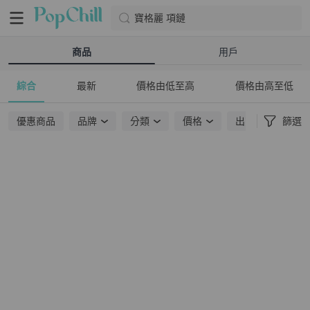
寶格麗 項鏈
商品
用戶
綜合
最新
價格由低至高
價格由高至低
優惠商品
品牌
分類
價格
出貨地點
篩選