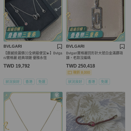
BVLGARI
BVLGARI
【震撼撿漏價👍🏻全網最便宜💫】Bvlga
Bvlgari寶格麗回形針大號白金滿鑽項
ri/寶格麗 經典項鏈 優雅永恆
鍊，老款沒編碼
TWD 19,792
TWD 250,418
現折 8,000
狀況良好
香港
免運
狀況良好
香港
免運