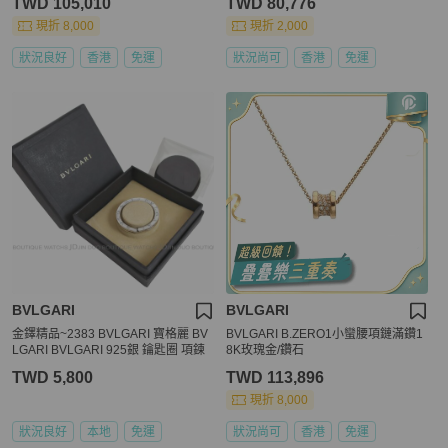
TWD 105,010
TWD 80,776
現折 8,000
現折 2,000
狀況良好
香港
免運
狀況尚可
香港
免運
BVLGARI
BVLGARI
金鐸精品~2383 BVLGARI 寶格麗 BV
BVLGARI B.ZERO1小蠻腰項鏈滿鑽1
LGARI BVLGARI 925銀 鑰匙圈 項鍊
8K玫瑰金/鑽石
TWD 5,800
TWD 113,896
現折 8,000
狀況良好
本地
免運
狀況尚可
香港
免運