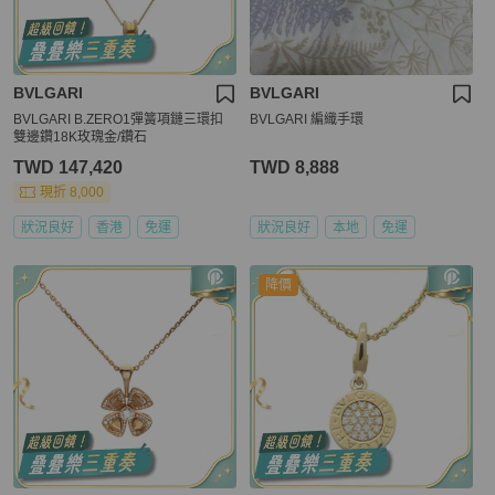
BVLGARI
BVLGARI
BVLGARI B.ZERO1彈簧項鏈三環扣
BVLGARI 編織手環
雙邊鑽18K玫瑰金/鑽石
TWD 147,420
TWD 8,888
現折 8,000
狀況良好
香港
免運
狀況良好
本地
免運
降價