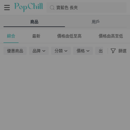
寶藍色 長夾
商品
用戶
綜合
最新
價格由低至高
價格由高至低
優惠商品
品牌
分類
價格
出貨地點
篩選