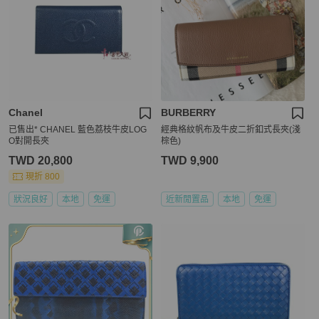
Chanel
BURBERRY
已售出* CHANEL 藍色荔枝牛皮LOG
經典格紋帆布及牛皮二折釦式長夾(淺
O對開長夾
棕色)
TWD 20,800
TWD 9,900
現折 800
狀況良好
本地
免運
近新閒置品
本地
免運