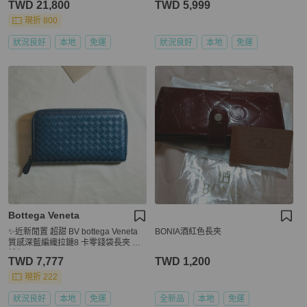
TWD 21,800
TWD 5,999
現折 800
狀況良好
本地
免運
狀況良好
本地
免運
Bottega Veneta
✨近新閒置 超甜 BV bottega Veneta
BONIA酒紅色長夾
質感深藍編織拉鏈8 卡零錢袋長夾 長
錢包
TWD 7,777
TWD 1,200
現折 222
狀況良好
本地
免運
全新品
本地
免運