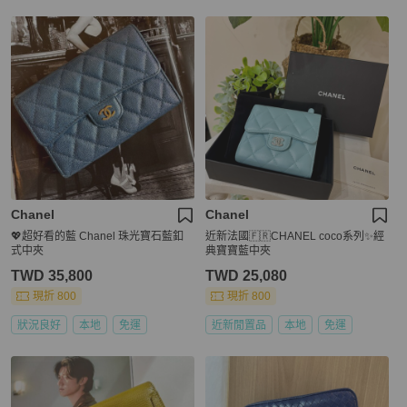
Chanel
Chanel
💖超好看的藍 Chanel 珠光寶石藍釦
近新法國🇫🇷CHANEL coco系列✨經
式中夾
典寶寶藍中夾
TWD 35,800
TWD 25,080
現折 800
現折 800
狀況良好
本地
免運
近新閒置品
本地
免運