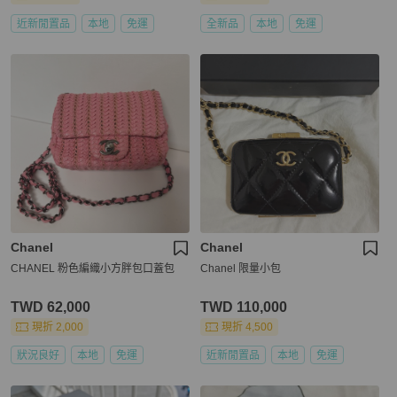
近新閒置品
本地
免運
全新品
本地
免運
Chanel
Chanel
CHANEL 粉色編織小方胖包口蓋包
Chanel 限量小包
TWD 62,000
TWD 110,000
現折 2,000
現折 4,500
狀況良好
本地
免運
近新閒置品
本地
免運