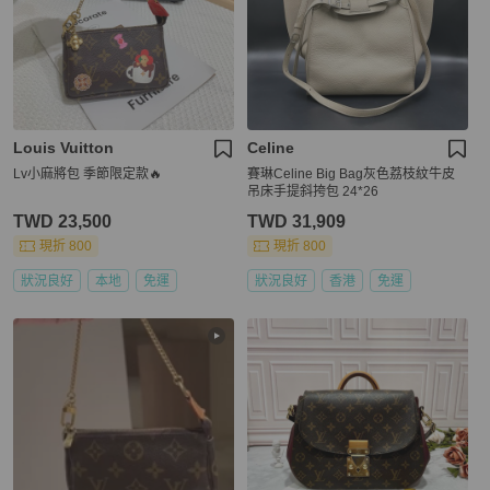
Louis Vuitton
Celine
Lv小麻將包 季節限定款🔥
賽琳Celine Big Bag灰色荔枝紋牛皮
吊床手提斜挎包 24*26
TWD 23,500
TWD 31,909
現折 800
現折 800
狀況良好
本地
免運
狀況良好
香港
免運