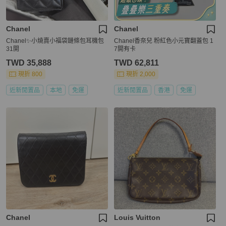
Chanel
Chanel
Chanel✨小燒賣小福袋鏈條包耳機包
Chanel香奈兒 粉紅色小元寶翻蓋包 1
31開
7開有卡
TWD 35,888
TWD 62,811
現折 800
現折 2,000
近新閒置品
本地
免運
近新閒置品
香港
免運
Chanel
Louis Vuitton