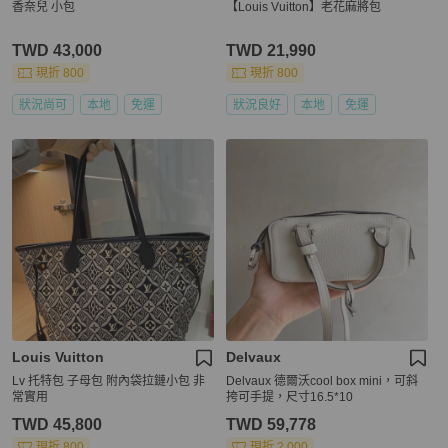
香奈兒 小包
【Louis Vuitton】老花麻將包
TWD 43,000
TWD 21,990
現折 800
現折 800
狀況尚可
本地
免運
狀況良好
本地
免運
Louis Vuitton
Delvaux
Lv 托特包 子母包 附內袋拉鏈小包 非
Delvaux 德爾沃cool box mini，可斜
常實用
挎可手提，尺寸16.5*10
TWD 45,800
TWD 59,778
現折 800
現折 2,000