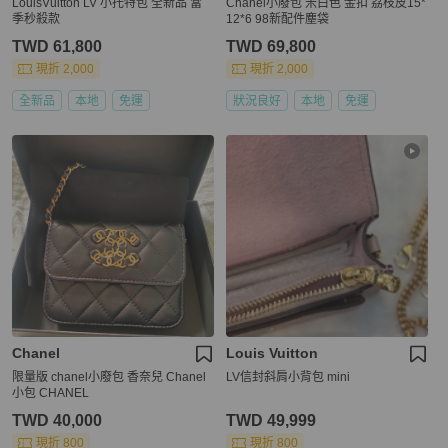
LouisVuitton LV 小托特包 全新品 當
Chanel小廢包 米白色 金扣 荔枝皮15*
季秒殺款
12*6 98新配件塵袋
TWD 61,800
TWD 69,800
現折 2,000
現折 2,000
全新品
本地
免運
狀況良好
本地
免運
Chanel
Louis Vuitton
限量版 chanel小廢包 香奈兒 Chanel
LV信封斜肩小背包 mini
小包 CHANEL
TWD 40,000
TWD 49,999
現折 800
現折 800