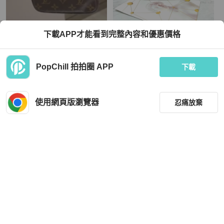
Louis Vuitton
Louis Vuitton
下載APP才能看到完整內容和優惠價格
LV 路易威登 老花 小麻將包 小廢包 腋
LouisVuitton/路易威老花拼牛皮小豬
下包 手提包 肩背包 斜背包
包手提單肩包，成色95新，尺寸28*1
0*21，有肩帶可調節
TWD 18,999
TWD 36,311
PopChill 拍拍圈 APP
下載
現折 800
狀況尚可
本地
免運
狀況良好
香港
免運
使用網頁版瀏覽器
忍痛放棄
篩選
重設
品牌
分類
Louis Vuitton
Chanel