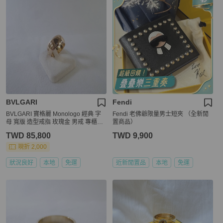
BVLGARI
Fendi
BVLGARI 寶格麗 Monologo 經典 字
Fendi 老佛爺限量男士短夾 （全新閒
母 寬版 造型戒指 玫瑰金 男戒 專櫃正
置商品）
品
TWD 85,800
TWD 9,900
現折 2,000
狀況良好
本地
免運
近新閒置品
本地
免運