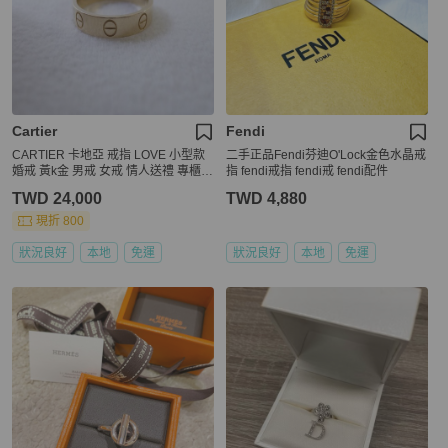
Cartier
Fendi
CARTIER 卡地亞 戒指 LOVE 小型款
二手正品Fendi芬迪O'Lock金色水晶戒
婚戒 黃k金 男戒 女戒 情人送禮 專櫃正
指 fendi戒指 fendi戒 fendi配件
品
TWD 24,000
TWD 4,880
現折 800
狀況良好
本地
免運
狀況良好
本地
免運