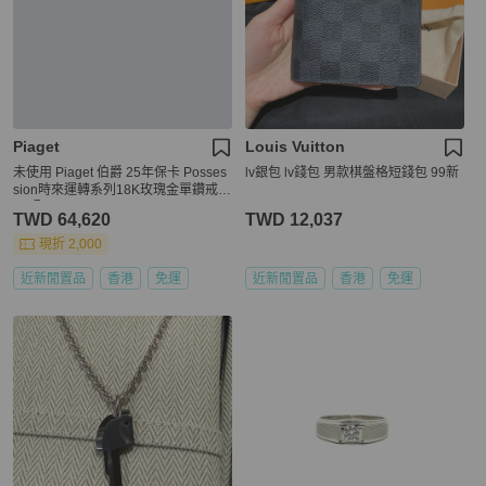
Piaget
Louis Vuitton
未使用 Piaget 伯爵 25年保卡 Posses
lv銀包 lv錢包 男款棋盤格短錢包 99新
sion時來運轉系列18K玫瑰金單鑽戒指
65碼
TWD 64,620
TWD 12,037
現折 2,000
近新閒置品
香港
免運
近新閒置品
香港
免運