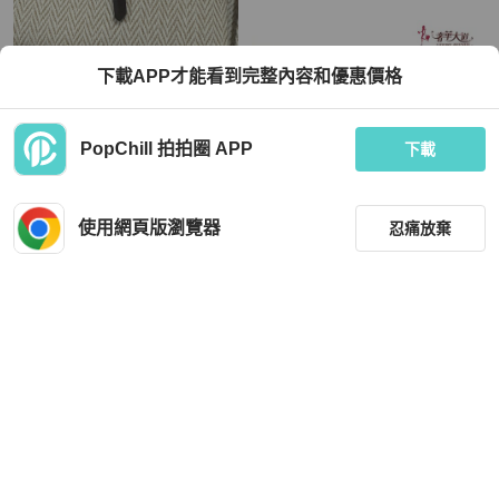
Hermès
下載APP才能看到完整內容和優惠價格
Hermes男裝黃銅頸鏈 頸鏈
GIA 0.30CT 14白K鑽石男戒 13號
TWD 15,349
TWD 42,800
PopChill 拍拍圈 APP
下載
現折 800
全新品
香港
免運
近新閒置品
本地
免運
使用網頁版瀏覽器
忍痛放棄
篩選
重設
品牌
分類
Hermès
Hermès