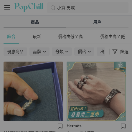
小資 男戒
商品
用戶
綜合
最新
價格由低至高
價格由高至低
優惠商品
品牌
分類
價格
出貨地點
篩選
Hermès