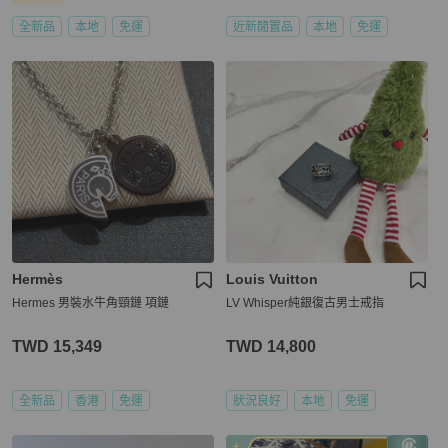
全新品
本地
免運
近新閒置品
本地
免運
Hermès
Louis Vuitton
Hermes 男裝水牛角頸鏈 項鏈
LV Whisper純銀復古男士戒指
TWD 15,349
TWD 14,800
全新品
香港
免運
狀況良好
本地
免運