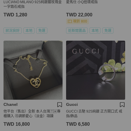
LUCIANO MILANO 925純銀鍍玫瑰金
愛馬仕 小Q扭環戒指
一字鋯石戒指
TWD 1,280
TWD 22,000
現折 800
狀況良好
本地
免運
近新閒置品
本地
免運
Chanel
Gucci
他平台（售出）全新 本人台灣🇹🇼專
GUCCI 古馳 925純銀 正方開口式 戒
櫃購入 🉑調節愛心（淡金）項鍊
指/飾品
TWD 16,800
TWD 6,580