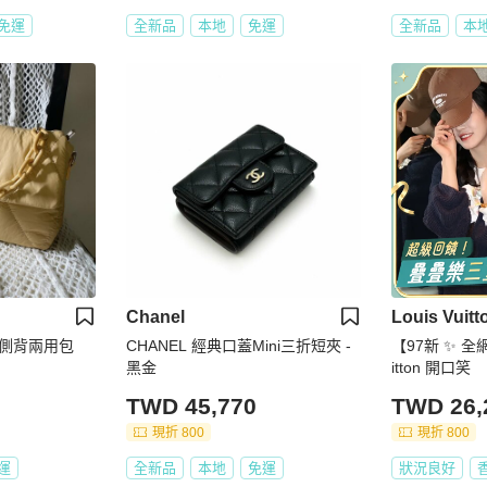
免運
全新品
本地
免運
全新品
本
Chanel
Louis Vuitt
/側背兩用包
CHANEL 經典口蓋Mini三折短夾 -
【97新 ✨ 全
黑金
itton 開口笑
TWD 45,770
TWD 26,
現折 800
現折 800
運
全新品
本地
免運
狀況良好