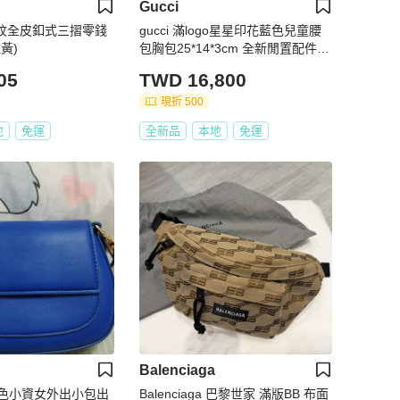
Gucci
枝紋全皮釦式三摺零錢
gucci 滿logo星星印花藍色兒童腰
黃)
包胸包25*14*3cm 全新閒置配件塵
袋
05
TWD 16,800
現折 500
地
免運
全新品
本地
免運
Balenciaga
色小資女外出小包出
Balenciaga 巴黎世家 滿版BB 布面