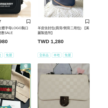
Y
 立體字母LOGO胸口
羊皮信封包(肩背/側背二用包) 【美
惠SALE
麗製造所】
980
TWD 1,280
地
免運
全新品
本地
免運