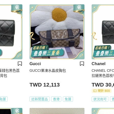
Gucci
Chanel
口蓋錢包黑色荔
GUCCI果凍水晶皮胸包
CHANEL 
肩背包
拉鏈黑色荔枝
TWD 12,113
TWD 30,
現折 800
免運
近新閒置品
香港
免運
狀況尚可