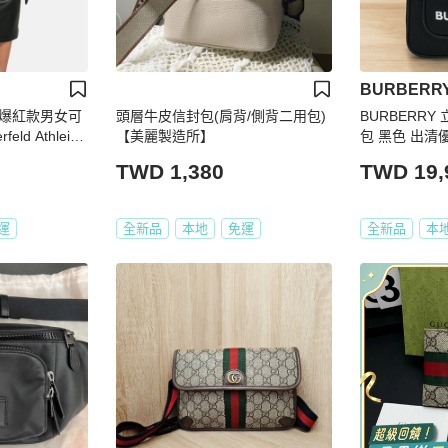
BURBERR
爆紅款男女可
頭層牛皮信封包(肩背/側背二用包)
BURBERRY
eld Athleisu
【美麗製造所】
包 黑色 出清優
胸包全新款吊牌還
TWD 1,380
TWD 19,
可用
運
全新品
本地
免運
全新品
本