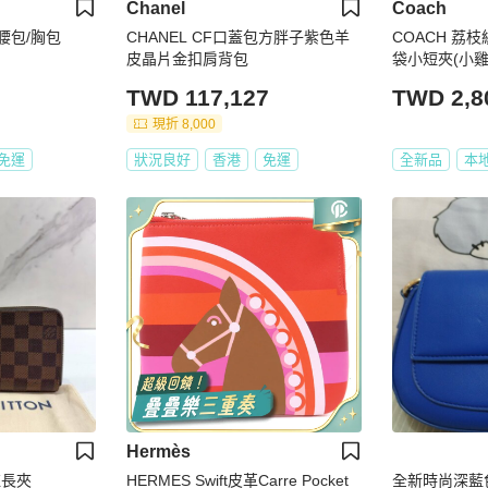
Chanel
Coach
頭腰包/胸包
CHANEL CF口蓋包方胖子紫色羊
COACH 荔
皮晶片金扣肩背包
袋小短夾(小雞
TWD 117,127
TWD 2,8
現折 8,000
免運
狀況良好
香港
免運
全新品
本
Hermès
鍊長夾
HERMES Swift皮革Carre Pocket
全新時尚深藍