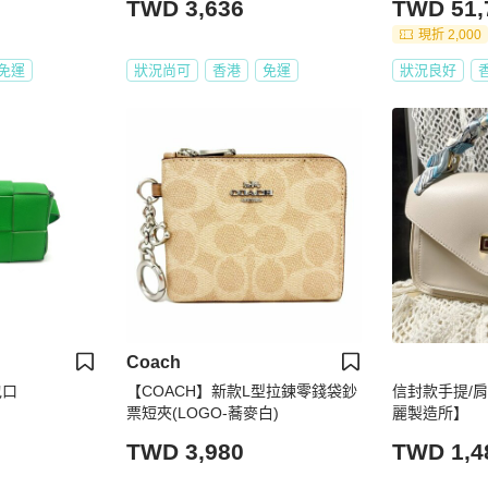
TWD 3,636
TWD 51,
現折 2,000
免運
狀況尚可
香港
免運
狀況良好
Coach
包口
【COACH】新款L型拉鍊零錢袋鈔
信封款手提/肩
票短夾(LOGO-蕎麥白)
麗製造所】
TWD 3,980
TWD 1,4