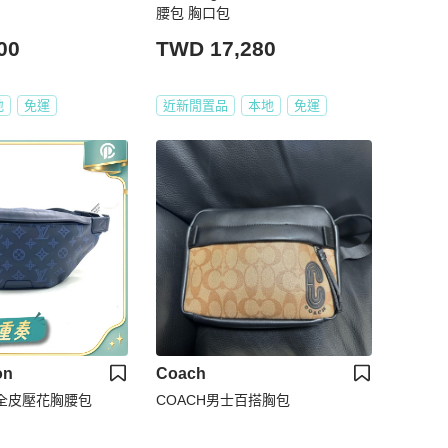
腰包 胸口包
00
TWD 17,280
地
免運
近新閒置品
本地
免運
on
Coach
藍色全皮壓花胸腰包
COACH男士百搭胸包