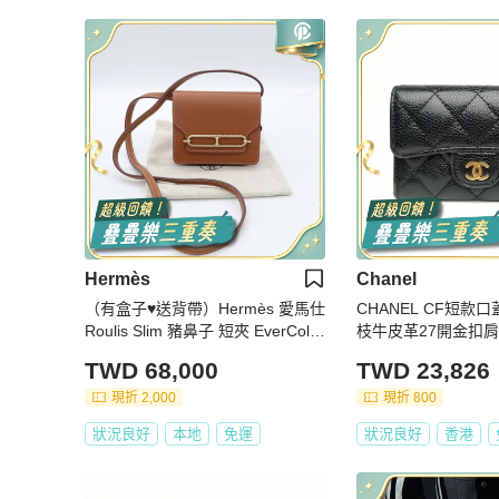
Hermès
Chanel
（有盒子♥️送背帶）Hermès 愛馬仕
CHANEL CF短款
Roulis Slim 豬鼻子 短夾 EverColor
枝牛皮革27開金扣
金扣 Z 刻
TWD 68,000
TWD 23,826
現折 2,000
現折 800
狀況良好
本地
免運
狀況良好
香港