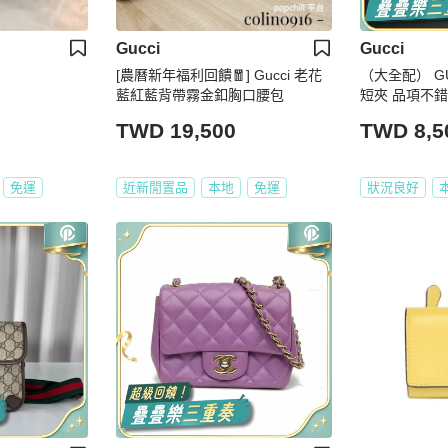
Gucci
Gucci
[農曆新年福利回饋🧧] Gucci 老花
（大全配） G
藍紅藍背帶霧金釦胸口腰包
短夾 品項不錯
TWD 19,500
TWD 8,5
免運
近新閒置品
本地
免運
狀況良好