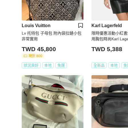
Louis Vuitton
Karl Lagerfeld
Lv 托特包 子母包 附內袋拉鏈小包
限時優惠活動小紅書
非常實用
用胸包時尚Karl Lagerf
re Nerka老佛爺
TWD 45,800
TWD 5,388
未拆全新款男/女都
現折 800
狀況良好
本地
免運
全新品
本地
免