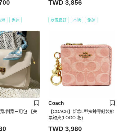
700
TWD 3,856
香港
免運
狀況良好
本地
免運
Coach
背/側背三用包 【美
【COACH】新款L型拉鍊零錢袋鈔
票短夾(LOGO-粉)
80
TWD 3,980