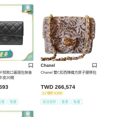
Chanel
CFCF短款口蓋錢包無後
Chanel 雙C扣西陣織方胖子鏈條包
牛皮20開
693
TWD 266,574
現折 4,500
香港
免運
狀況良好
香港
免運