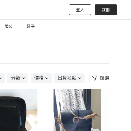
登入
註冊
服裝
鞋子
分類
價格
出貨地點
篩選