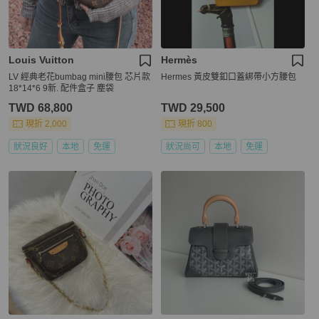
Louis Vuitton
Hermès
LV 經典老花bumbag mini腰包 芯片款
Hermes 黃皮雙釦口蓋綁帶小方腰包
18*14*6 9新. 配件盒子 塵袋
TWD 68,800
TWD 29,500
現折 2,000
現折 800
狀況良好
本地
免運
狀況尚可
本地
免運