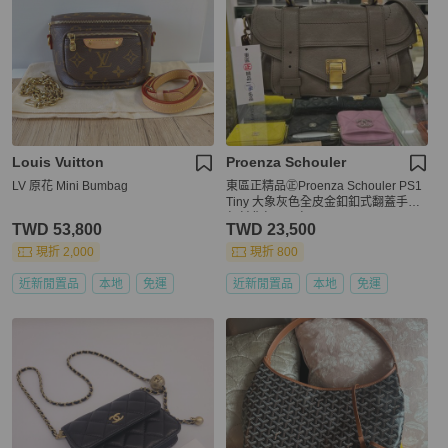
Louis Vuitton
Proenza Schouler
LV 原花 Mini Bumbag
東區正精品㊣Proenza Schouler PS1
Tiny 大象灰色全皮金釦釦式翻蓋手提
包斜背包兩用包 RZ5935
TWD 53,800
TWD 23,500
現折 2,000
現折 800
近新閒置品
本地
免運
近新閒置品
本地
免運