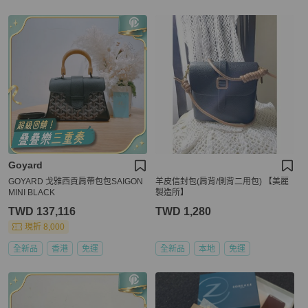
Goyard
GOYARD 戈雅西貢肩帶包包SAIGON
羊皮信封包(肩背/側背二用包) 【美麗
MINI BLACK
製造所】
TWD 137,116
TWD 1,280
現折 8,000
全新品
香港
免運
全新品
本地
免運