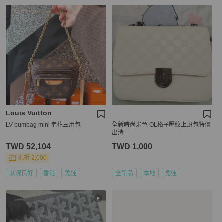
Louis Vuitton
LV bumbag mini 老花三用包
全新時尚米色 OL格子壓紋上班包特價
出清
TWD 52,104
TWD 1,000
現折 2,000
狀況良好
香港
免運
全新品
本地
免運