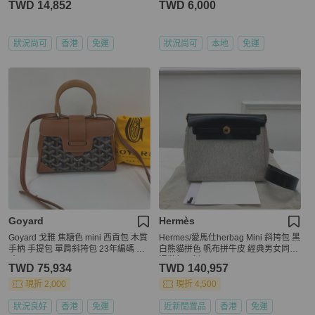
TWD 14,852
TWD 6,000
狀況尚可
香港
免運
狀況尚可
本地
免運
Goyard
Hermès
Goyard 戈雅 焦糖色 mini 西貢包 木質
Hermes/愛馬仕herbag Mini 斜挎包 黑
手柄 手提包 單肩斜挎包 23年編碼 尺
白熊貓拼色 帆布拼牛皮 經典男女同款
寸：22*14
通勤包 K刻
TWD 75,934
TWD 140,957
現折 2,000
現折 4,500
狀況良好
香港
免運
近新閒置品
香港
免運