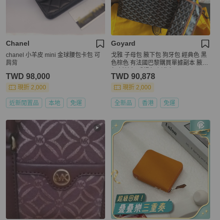
Chanel
Goyard
chanel 小羊皮 mini 金球腰包卡包 可
戈雅 子母包 腋下包 狗牙包 經典色 黑
肩背
色棕色 有法國巴黎購買單據副本 腋下
包 托特包 手提包 側背包 goyard hobo
TWD 98,000
TWD 90,878
bag black and brown
現折 2,000
現折 2,000
近新閒置品
本地
免運
全新品
香港
免運