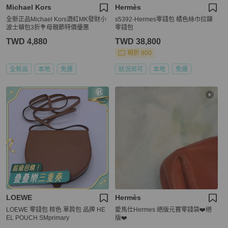
Michael Kors
Hermès
全新正品Michael Kors酒紅MK發財小
s5392-Hermes零錢包 橘色絲巾拉鍊
波士頓包3折💐母親節特價優惠
零錢包
TWD 4,880
TWD 38,800
現折 800
全新品
本地
免運
狀況尚可
本地
免運
LOEWE
Hermès
LOEWE 零錢包 棕色 單肩包 品牌 HE
愛馬仕Hermes 絕版元寶零錢袋❤️絕
EL POUCH SMprimary
版❤️