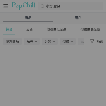
小資 腰包
商品
用戶
綜合
最新
價格由低至高
價格由高至低
優惠商品
品牌
分類
價格
出貨地點
篩選