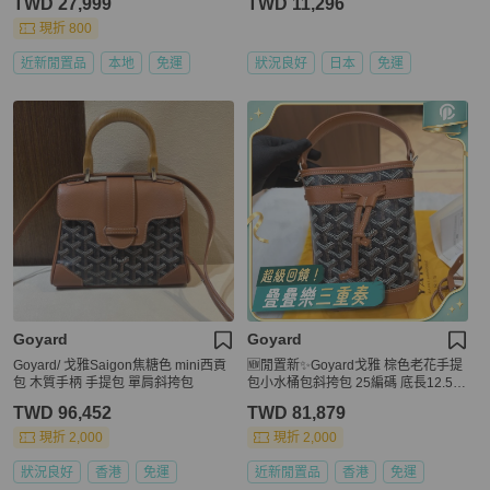
TWD 27,999
TWD 11,296
現折 800
近新閒置品
本地
免運
狀況良好
日本
免運
Goyard
Goyard
Goyard/ 戈雅Saigon焦糖色 mini西貢
🆕閒置新✨Goyard戈雅 棕色老花手提
包 木質手柄 手提包 單肩斜挎包
包小水桶包斜挎包 25編碼 底長12.5c
m✅正品
TWD 96,452
TWD 81,879
現折 2,000
現折 2,000
狀況良好
香港
免運
近新閒置品
香港
免運