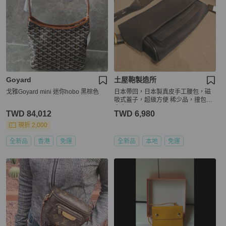
Goyard
土屋鞄製造所
戈雅Goyard mini 迷你hobo 黑棕色
日本帶回，日本製真皮手工腰包，磁
吸式蓋子，超級方便 稀少品，撞包機
率少
TWD 84,012
TWD 6,980
現折 2,000
全新品
香港
免運
全新品
本地
免運