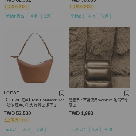
現折 2,000
現折 2,000
近新閒置品
香港
免運
全新品
本地
免運
LOEWE
【LOEWE 羅威】Mini Hammock Hob
閒置品，不常使用rawpiece 附背帶小
o 迷你 經典小牛皮 肩背包 腋下包 吊
廢包
床包 棕褐色
TWD 52,500
TWD 1,980
現折 2,000
全新品
本地
免運
狀況良好
本地
免運