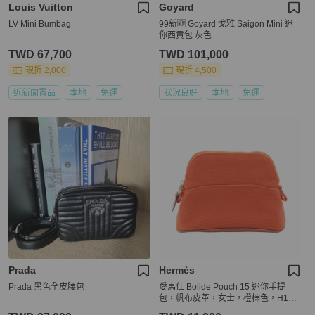
Louis Vuitton
Goyard
LV Mini Bumbag
99新🆕 Goyard 戈雅 Saigon Mini 迷
你西貢包 灰色
TWD 67,700
TWD 101,000
現折 2,000
現折 4,500
近新閒置品
本地
免運
狀況良好
本地
免運
Prada
Hermès
Prada 黑色全皮腰包
愛馬仕 Bolide Pouch 15 迷你手提
包，帆布皮革，女士，橙棕色，H103
772M 02