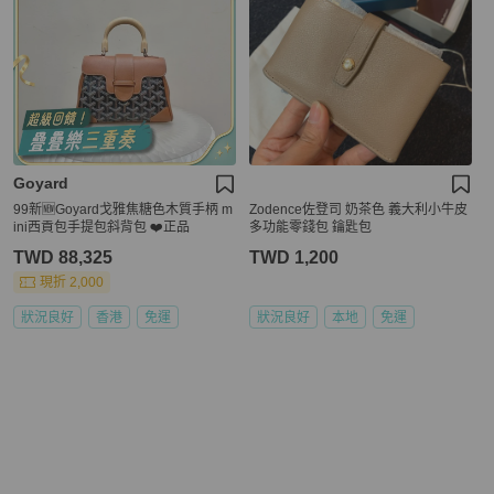
Goyard
99新🆕Goyard戈雅焦糖色木質手柄 m
Zodence佐登司 奶茶色 義大利小牛皮
ini西貢包手提包斜背包 ❤️正品
多功能零錢包 鑰匙包
TWD 88,325
TWD 1,200
現折 2,000
狀況良好
香港
免運
狀況良好
本地
免運