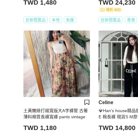
TWD 1,480
TWD 24,230
現折 800
近新閒置品
本地
免運
近新閒置品
香港
Celine
土黃嫩綠打褶寬版大A字褲管 古著
💎Han's house精品
薄料棉質長褲寬褲 pants vintage
E 棉長褲 現貨S M原
TWD 1,180
TWD 14,800