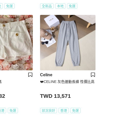
地
免運
全新品
本地
免運
Celine
碼
❤️CELINE 灰色運動長褲 性價比高
82
TWD 13,571
香港
免運
狀況良好
香港
免運