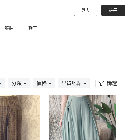
登入
註冊
服裝
鞋子
分類
價格
出貨地點
篩選