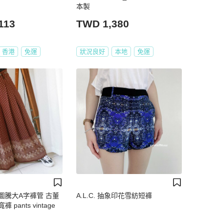
本製
113
TWD 1,380
香港
免運
狀況良好
本地
免運
圖騰大A字褲管 古董
A.L.C. 抽象印花雪紡短褲
pants vintage