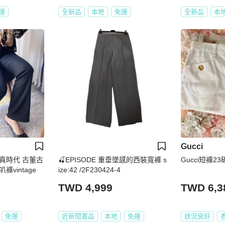
運
全新品
本地
免運
全新品
本
Gucci
真時代 古董古
🍒EPISODE 重垂墜感的西裝寬褲 s
Gucci短褲23
vintage
ize:42 /2F230424-4
TWD 4,999
TWD 6,3
免運
近新閒置品
本地
免運
狀況良好