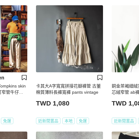
en
Tompkins skin
卡其大A字寬寬拼接花瓣褲管 古董
銅金茶褐細絨
卯釘窄管牛仔褲
棉質薄料長褲寬褲 pants vintage
芯絨窄管 ab褲長褲
TWD 1,080
TWD 1,0
免運
近新閒置品
本地
免運
近新閒置品