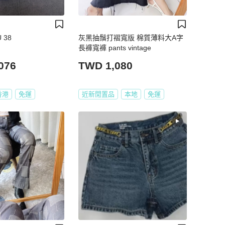
 38
灰黑抽鬚打褶寬版 棉質薄料大A字
長褲寬褲 pants vintage
076
TWD 1,080
香港
免運
近新閒置品
本地
免運