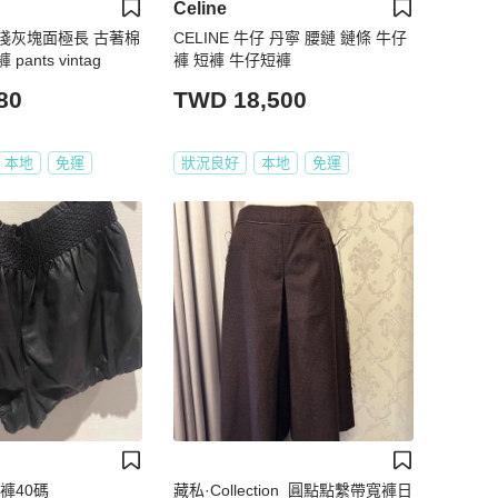
Celine
淺灰塊面極長 古著棉
CELINE 牛仔 丹寧 腰鏈 鏈條 牛仔
ants vintag
褲 短褲 牛仔短褲
80
TWD 18,500
本地
免運
狀況良好
本地
免運
短褲40碼
藏私·Collection_圓點點繫帶寬褲日