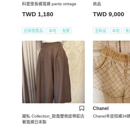
料垂墜長褲寬褲 pants vintage
商品
TWD 1,180
TWD 9,000
近新閒置品
本地
免運
全新品
本地
免
Chanel
藏私·Collection_歐風雙側皮帶釦古
Chanel羊皮短褲34
著寬褲日本製