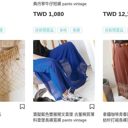
典丹寧牛仔短褲 pants vintage
TWD 1,080
TWD 12,
運
近新閒置品
本地
免運
近新閒置品
碼
寶靛藍色雙層開叉垂墜 古董棉質薄
拿鐵咖啡青春
料垂墜長褲寬褲 pants vintage
紡紗打褶長褲寬褲 