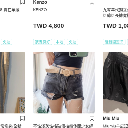
Kenzo
38 貴在羊絨
KENZO
九零年代獨立
料薄料長褲寬褲 p
TWD 4,800
TWD 1,0
免運
狀況良好
本地
免運
近新閒置品
Miu Miu
/非常修身/全新
率性淺灰性格破壞抽鬚休閒少女經
Miumiu羊皮