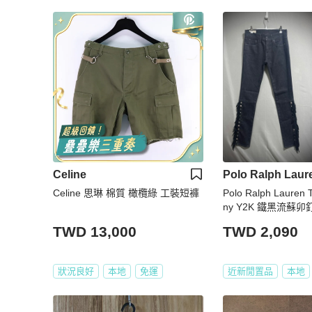
Celine
Polo Ralph Laur
Celine 思琳 棉質 橄欖綠 工裝短褲
Polo Ralph Lauren 
ny Y2K 鐵黑流蘇
彈性修身丹寧褲 女 L
TWD 13,000
TWD 2,090
狀況良好
本地
免運
近新閒置品
本地