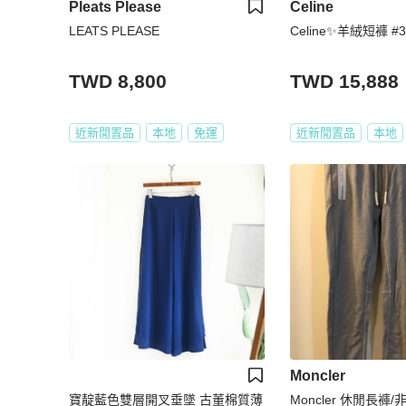
Pleats Please
Celine
LEATS PLEASE
Celine✨羊絨短褲 #
TWD 8,800
TWD 15,888
近新閒置品
本地
免運
近新閒置品
本地
Moncler
寶靛藍色雙層開叉垂墜 古董棉質薄
Moncler 休閒長褲