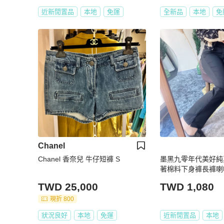
近新閒置品
本地
免運
全新品
本地
免
Chanel
Chanel 香奈兒 牛仔短褲 S
墨黑九零年代美好純
著棉料下身褲長褲喇叭褲
TWD 25,000
TWD 1,080
現折 800
狀況良好
本地
免運
近新閒置品
本地