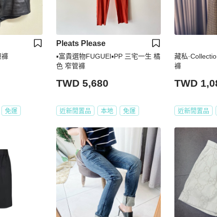
Pleats Please
皮短褲
▪️富貴選物FUGUEI▪️PP 三宅一生 橘
藏私·Collec
色 窄管褲
褲
TWD 5,680
TWD 1,0
免運
近新閒置品
本地
免運
近新閒置品