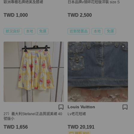
歐洲專櫃名牌絕美及膝裙
日本品牌v領碎花短版洋裝 size S
TWD 1,000
TWD 2,500
狀況良好
本地
免運
近新閒置品
本地
免運
Louis Vuitton
27）義大利Stefanel正品質感美裙 40
Lv老花短裙
號版小
TWD 1,656
TWD 20,191
現折 800