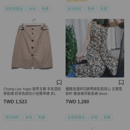
近新閒置品
本地
免運
狀況良好
香港
免運
Chang-Lee Yugin 張李玉菁 羊毛混紡
優雅浪漫碎花綁帶排釦長背心 古蓍雪
排釦裙 奶茶色排扣小包臀窄裙 女L
紡紗 連身裙洋裝長裙 dress
TWD 1,523
TWD 1,280
狀況良好
本地
免運
近新閒置品
本地
免運