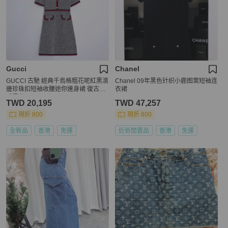
Gucci
Chanel
GUCCI 古馳 經典千鳥格粗花呢紅黑滾
Chanel 09年黑色针织小鹿图案短袖连
邊珍珠扣短袖收腰迷你連身裙 復古小
衣裙
香風款
TWD 20,195
TWD 47,257
現折 800
現折 800
全新品
香港
免運
近新閒置品
香港
免運