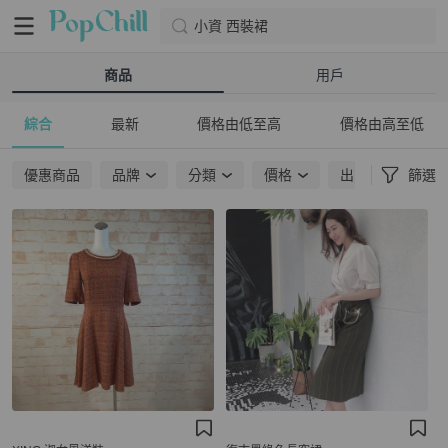
小資 西裝裙
商品
用戶
綜合
最新
價格由低至高
價格由高至低
優惠商品
品牌
分類
價格
出貨地點
篩選