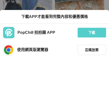
Louis Vuitton
下載APP才能看到完整內容和優惠價格
寶靛藍大口袋青澀時光 單寧牛仔A字
Lv短裙38碼
裙下身 裙長裙 skirt
TWD 1,080
TWD 32,308
PopChill 拍拍圈 APP
下載
現折 800
近新閒置品
本地
免運
狀況良好
香港
免運
使用網頁版瀏覽器
忍痛放棄
篩選
重設
品牌
分類
Chanel