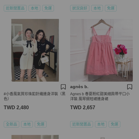
近新閒置品
本地
免運
狀況良好
本地
免運
agnès b.
#小香風氣質珍珠釦針織連身洋裝（黑
Agnes b 春夏粉紅甜美細肩帶平口小
色）
洋裝 風琴摺短裙連身裙
TWD 2,480
TWD 2,657
全新品
本地
免運
近新閒置品
本地
免運