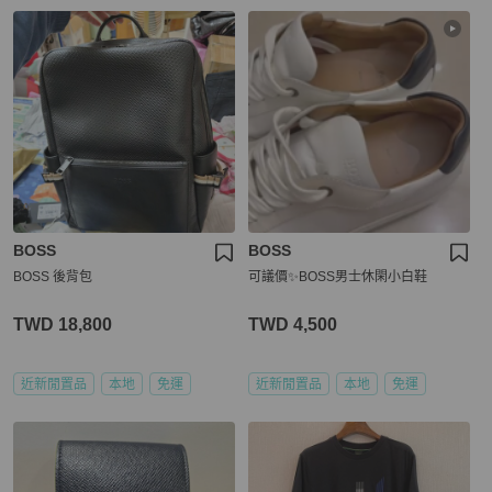
BOSS
BOSS
BOSS 後背包
可議價✨BOSS男士休閑小白鞋
TWD 18,800
TWD 4,500
近新閒置品
本地
免運
近新閒置品
本地
免運