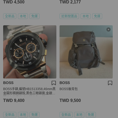
TWD 4,500
TWD 2,177
全新品
本地
免運
近新閒置品
本地
免運
BOSS
BOSS
BOSS手錶,編號HB1513358,46mm黑
BOSS後背包
金圓形精鋼錶殼,黑色三眼錶面,金銀相
間精鋼錶帶款,自用送人都不錯!
TWD 9,400
TWD 9,500
全新品
本地
免運
全新品
本地
免運