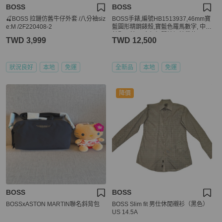
BOSS
BOSS
🍒BOSS 拉鏈仿舊牛仔外套 /八分袖siz
BOSS手錶,編號HB1513937,46mm寶
e:M /2F220408-2
藍圓形精鋼錶殼,寶藍色羅馬數字, 中三
針顯示錶面,金銀相間精鋼錶帶款
TWD 3,999
TWD 12,500
狀況良好
本地
免運
全新品
本地
免運
降價
BOSS
BOSS
BOSSxASTON MARTIN聯名斜背包
BOSS Slim fit 男仕休閒襯衫（黑色）
US 14.5A