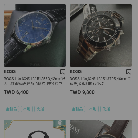
BOSS
BOSS
BOSS手錶,編號HB1513553,42mm銀
BOSS手錶,編號HB1513705,46mm黑
圓形精鋼錶殼,寶藍色簡約, 時分秒中三
錶殼,金銀相間錶帶款
針顯示錶面,深黑色真皮皮革錶帶款
TWD 6,400
TWD 9,800
全新品
本地
免運
全新品
本地
免運