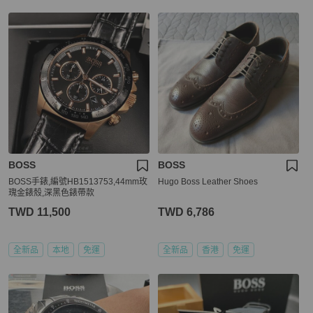
BOSS
BOSS
BOSS手錶,編號HB1513753,44mm玫
Hugo Boss Leather Shoes
瑰金錶殼,深黑色錶帶款
TWD 11,500
TWD 6,786
全新品
本地
免運
全新品
香港
免運