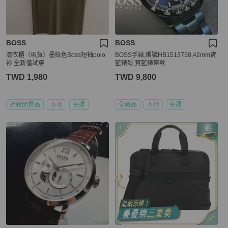
BOSS
BOSS
清衣櫃（現貨）墨綠色Boss短袖polo
BOSS手錶,編號HB1513758,42mm寶
衫 全新僅試穿
藍錶殼,寶藍錶帶款
TWD 1,980
TWD 9,800
近新閒置品
本地
免運
全新品
本地
免運