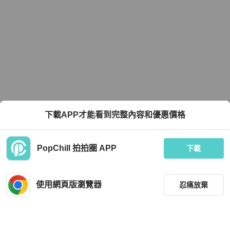
下載APP才能看到完整內容和優惠價格
PopChill 拍拍圈 APP
下載
使用網頁版瀏覽器
忍痛放棄