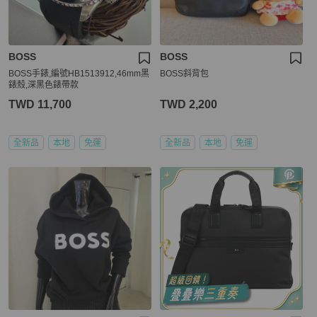
BOSS
BOSS
BOSS手錶,編號HB1513912,46mm黑
BOSS斜背包
錶殼,深黑色錶帶款
TWD 11,700
TWD 2,200
全新品
本地
免運
全新品
本地
免運