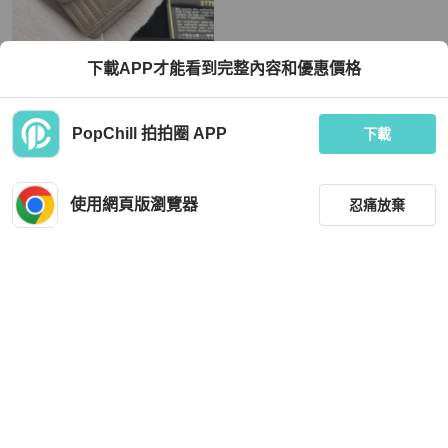
Chanel
Chanel
下載APP才能看到完整內容和優惠價格
💝FuFu.Style ⟡.·* Chanel boy 短夾錢
【Chanel冷門色二手】Chanel Boy
包皮夾
三折迷你皮夾 魚子醬皮 卡其色 金釦
抹茶色
TWD 19,214
TWD 28,000
PopChill 拍拍圈 APP
下載
現折 800
狀況良好
本地
免運
狀況良好
本地
免運
使用網頁版瀏覽器
忍痛放棄
篩選
重設
品牌
分類
Chanel
Chanel