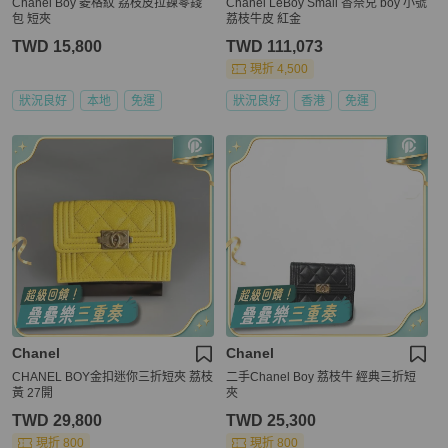
Chanel Boy 菱格紋 荔枝皮拉鍊零錢
Chanel LeBoy Small 香奈兒 boy 小號
包 短夾
荔枝牛皮 紅金
TWD 15,800
TWD 111,073
現折 4,500
狀況良好
本地
免運
狀況良好
香港
免運
Chanel
Chanel
CHANEL BOY金扣迷你三折短夾 荔枝
二手Chanel Boy 荔枝牛 經典三折短
黃 27開
夾
TWD 29,800
TWD 25,300
現折 800
現折 800