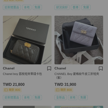
近新閒置品
本地
免運
狀況良好
香港
免運
Chanel
Chanel
Chanel boy 荔枝短夾零錢卡包
CHANEL Boy 菱格紋牛皮三折短夾
（紫）
TWD 21,800
TWD 31,900
現折 800
現折 800
近新閒置品
本地
免運
全新品
本地
免運