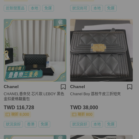
近新閒置品
本地
免運
狀況尚可
本地
免運
Chanel
Chanel
CHANEL香奈兒 芯片款 LEBOY 黑色
Chanel Boy 荔枝牛皮三折短夾
金扣菱格翻蓋包
TWD 116,728
TWD 38,000
現折 8,000
現折 800
狀況良好
香港
免運
狀況良好
本地
免運