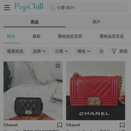
小資 BOY
商品
用戶
綜合
最新
價格由低至高
價格由高至低
優惠商品
品牌
分類
價格
出貨地點
篩選
Chanel
Chanel