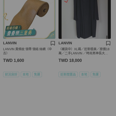
LANVIN
LANVIN
LANVIN 黃條紋 領帶 領結 絲綢（中
（補貨中）XL碼／近新極美／原價18
古）
萬／二手LANVIN ／時尚男神長大衣
／羊絨／深灰色
TWD 1,600
TWD 18,000
狀況良好
本地
免運
近新閒置品
本地
免運