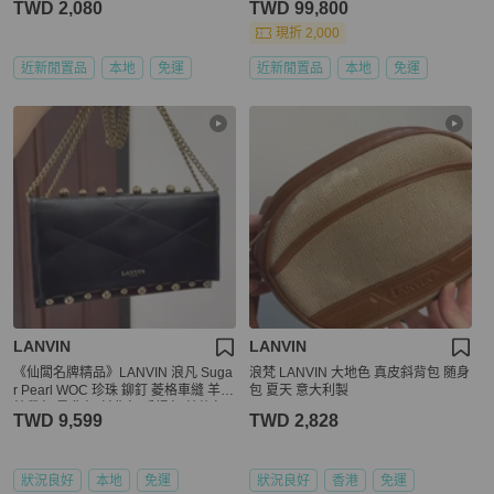
TWD 2,080
TWD 99,800
現折 2,000
近新閒置品
本地
免運
近新閒置品
本地
免運
LANVIN
LANVIN
《仙闆名牌精品》LANVIN 浪凡 Suga
浪梵 LANVIN 大地色 真皮斜背包 随身
r Pearl WOC 珍珠 鉚釘 菱格車縫 羊皮
包 夏天 意大利製
鍊帶包 肩背包 斜背包 手提包 鍊條包
TWD 9,599
TWD 2,828
狀況良好
本地
免運
狀況良好
香港
免運