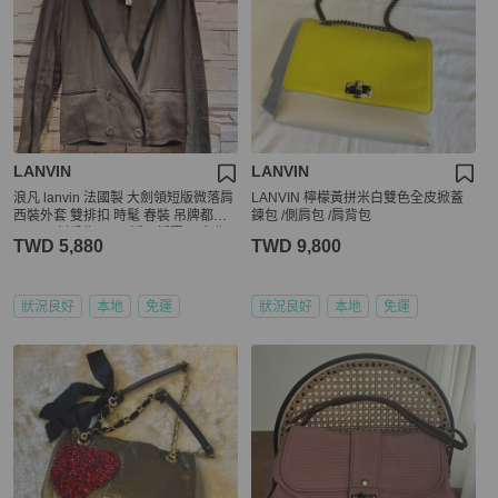
LANVIN
LANVIN
浪凡 lanvin 法國製 大劍領短版微落肩
LANVIN 檸檬黃拼米白雙色全皮掀蓋
西裝外套 雙排扣 時髦 春裝 吊牌都在
鍊包 /側肩包 /肩背包
45500 割愛售5880 近ㄧ折賣 男女都
TWD 5,880
TWD 9,800
可以穿 ❤️吊牌都在 肩寬落肩約47cm
胸寬57衣長含領68 cm
狀況良好
本地
免運
狀況良好
本地
免運