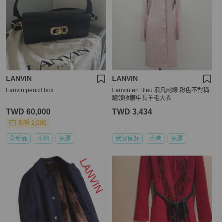
LANVIN
LANVIN
Lanvin pencil box
Lanvin en Bleu 浪凡副線 粉色不對稱
翻領收腰中長羊毛大衣
TWD 60,000
TWD 3,434
現折 2,000
全新品
本地
免運
狀況良好
香港
免運