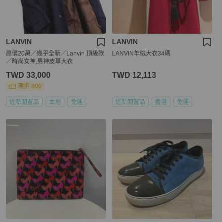
LANVIN
LANVIN
原價20萬／幾乎全新／Lanvin 頂級款
LANVIN羊绒大衣34碼
／時尚女神,男神皮草大衣
TWD 33,000
TWD 12,113
現折 800
近新閒置品
本地
免運
近新閒置品
香港
免運