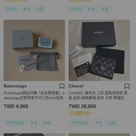
全新品
本地
免運
全新品
本地
免運
Balenciaga
Chanel
914intheair精品代購『近全新閒置』b
CHANEL 香奈兒 三折 荔枝皮短夾 黑
alenciaga巴黎世家牛仔三折mini短夾
色 金扣 經典菱格 皮夾 卡夾 零錢包
TWD 6,900
TWD 28,800
現折 800
近新閒置品
本地
免運
近新閒置品
本地
免運