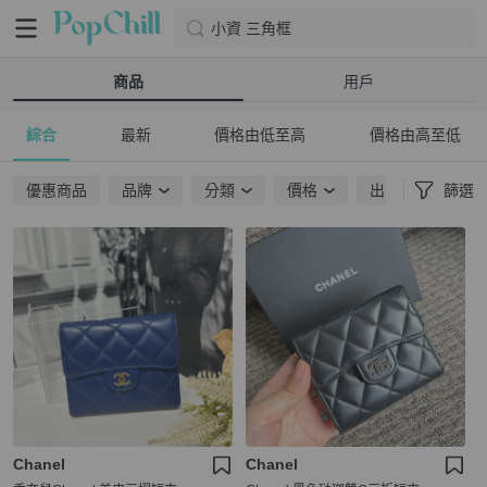
小資 三角框
商品
用戶
綜合
最新
價格由低至高
價格由高至低
優惠商品
品牌
分類
價格
出貨地點
篩選
Chanel
Chanel