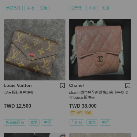
狀況良好
本地
免運
全新品
本地
免運
Louis Vuitton
Chanel
LV三折紅豆豆短夾
chanel香奈兒全新菱格幻彩小牛皮淡
金logo三折短夾
TWD 12,500
TWD 38,000
現折 800
近新閒置品
本地
免運
全新品
本地
免運