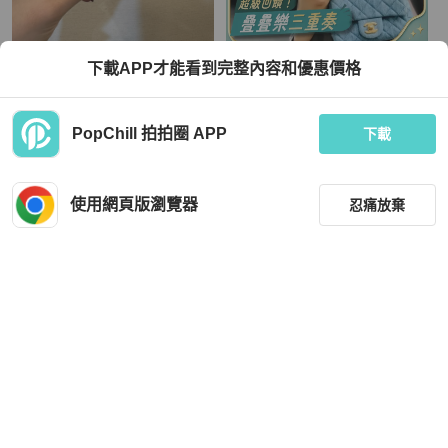
Balenciaga
Chanel
下載APP才能看到完整內容和優惠價格
Balenciaga 品牌印花PVC拼牛皮零錢
Chanel 牛仔金球方胖子 全新 晶片款
袋三折短夾
18*13*7
TWD 10,000
TWD 188,000
PopChill 拍拍圈 APP
下載
現折 8,000
狀況良好
本地
免運
全新品
本地
免運
使用網頁版瀏覽器
忍痛放棄
篩選
重設
品牌
分類
Chanel
Chanel