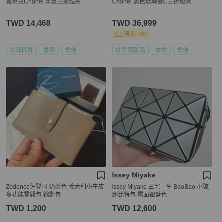
香奈兒Chanel 羊皮三摺短夾
Chanel 黑色琺瑯雙C三折短夾
TWD 14,468
TWD 36,999
現折 800
狀況良好
香港
免運
近新閒置品
本地
免運
Issey Miyake
Zodence佐登司 奶茶色 義大利小牛皮
Issey Miyake 三宅一生 BaoBao 小號
多功能零錢包 鑰匙包
邱比特包 霧面銀藍色
TWD 1,200
TWD 12,600