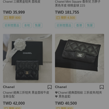
Chanel 三摺黑金短夾 荔枝皮
Chanel Mini Square 香奈兒 方胖子
黑色羊皮 核桃金球 22S
TWD 35,999
TWD 181,755
現折 800
現折 4,500
近新閒置品
本地
免運
近新閒置品
香港
免運
Chanel
Chanel
Chanel 經典三折短夾 黑金荔枝牛皮
💖Chanel 經典荔枝紋 三折皮夾/短夾
全新全配
💖 黑色金釦
TWD 42,000
TWD 40,500
現折 800
現折 800