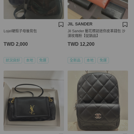
JIL SANDER
Lojel硬殼子母後背包
Jil Sander 壓花標誌迷你皮革錢包 沙
漠玫瑰粉【促銷品】
TWD 2,000
TWD 12,200
狀況良好
本地
免運
全新品
本地
免運