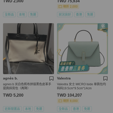
TWD 2,000
TWD 75,934
現折 2,000
全新品
本地
免運
狀況良好
香港
免運
agnès b.
Valextra
agnes b 米白色帆布拼接黑色皮革手
Valextra 女士 MICRO Iside 单肩包均
提肩斜背包（再降）
码码19.5cm*9.5cm*14cm
TWD 5,200
TWD 104,207
現折 8,000
近新閒置品
本地
免運
全新品
香港
免運