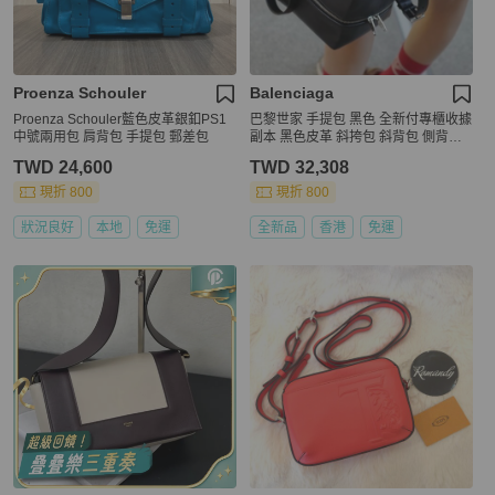
Proenza Schouler
Balenciaga
Proenza Schouler藍色皮革銀釦PS1
巴黎世家 手提包 黑色 全新付專櫃收據
中號兩用包 肩背包 手提包 郵差包
副本 黑色皮革 斜挎包 斜背包 側背包 l
eather 4x4 cube bag small balenciag
TWD 24,600
TWD 32,308
a black 黑色皮革 黑色 斜挎包 有單購
自巴黎世家
現折 800
現折 800
狀況良好
本地
免運
全新品
香港
免運