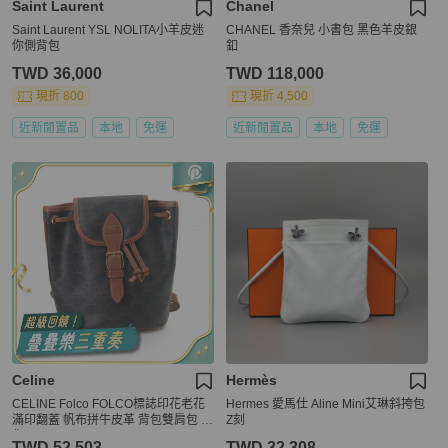
Saint Laurent
Chanel
Saint Laurent YSL NOLITA小羊皮迷
CHANEL 香奈兒 小書包 黑色羊皮銀
你側背包
釦
TWD 36,000
TWD 118,000
現折 800
現折 4,500
近新閒置品
本地
免運
近新閒置品
本地
免運
Celine
Hermès
CELINE Folco FOLCO標誌印花老花
Hermes 愛馬仕 Aline Mini艾琳斜挎包
滿印翻蓋 帆布拼牛皮革 背包雙肩包 迷
Z刻
你
TWD 52,503
TWD 32,308