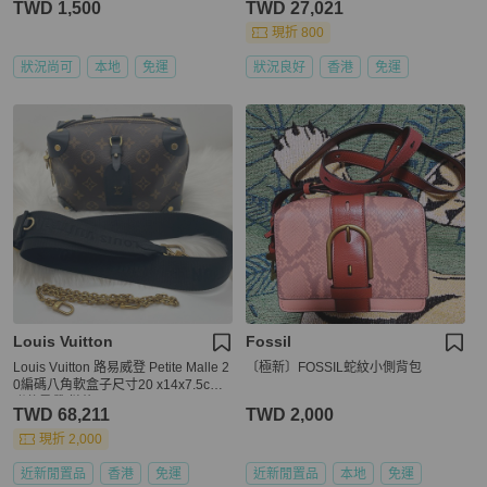
TWD 1,500
TWD 27,021
現折 800
狀況尚可
本地
免運
狀況良好
香港
免運
Louis Vuitton
Fossil
Louis Vuitton 路易威登 Petite Malle 2
〔極新〕FOSSIL蛇紋小側背包
0編碼八角軟盒子尺寸20 x14x7.5cm
附件肩帶 鏈條
TWD 68,211
TWD 2,000
現折 2,000
近新閒置品
香港
免運
近新閒置品
本地
免運