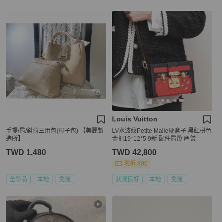
Louis Vuitton
手提/肩/斜背三用包(母子包) 【美麗製
LV水波紋Petite Malle硬盒子 黑紅拼色
造所】
金扣19*12*5 9新 配件肩帶 塵袋
TWD 1,480
TWD 42,800
現折 800
全新品
本地
免運
狀況良好
本地
免運