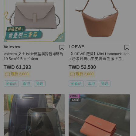
Valextra
LOEWE
Valextra 女士 Iside微型斜挎包均碼碼
【LOEWE 羅威】Mini Hammock Hob
19.5cm*9.5cm*14cm
o 迷你 經典小牛皮 肩背包 腋下包 吊
床包 棕褐色
TWD 61,393
TWD 52,500
現折 2,000
現折 2,000
全新品
香港
免運
全新品
本地
免運