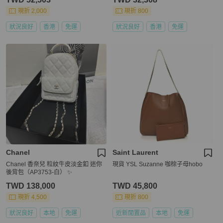
現折 2,000
現折 800
狀況良好
香港
免運
狀況良好
香港
免運
Chanel
Saint Laurent
Chanel 香奈兒 粒紋牛皮淡金釦 迷你
現貨 YSL Suzanne 咖棕子母hobo
後背包（AP3753-白） ✨
TWD 138,000
TWD 45,800
現折 4,500
現折 800
狀況良好
本地
免運
近新閒置品
本地
免運