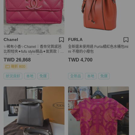
Chanel
FURLA
✨稀有小香✨Chanel｜香奈兒質感芭
全新還未使用過 Furla橘紅色水桶包mi
比粉短夾✦fufu style精品✦氣質款｜二
ni 不廢的小廢包
手名牌包｜皮夾錢包長夾
TWD 26,868
TWD 4,700
現折 800
狀況良好
本地
免運
全新品
本地
免運