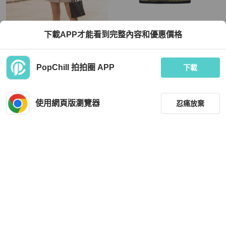
BURBERRY
Miu Miu
下載APP才能看到完整內容和優惠價格
BURBERRY 藍標 腰帶排扣口袋短裙
Miu Miu 拼色上衣 L码
TWD 3,180
TWD 11,229
PopChill 拍拍圈 APP
下載
狀況良好
本地
免運
狀況尚可
香港
免運
使用網頁版瀏覽器
忍痛放棄
篩選
重設
品牌
分類
Celine
Celine