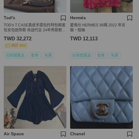
Tod's
Hermès
TOD's T CASE真皮手提包托特包邮差
愛馬仕 HERMES 36碼 2022 年女
包女包迷你款 肖战代言 24年秀款新色
裝，短袖
深灰色
TWD 32,272
TWD 12,113
現折 800
近新閒置品
香港
免運
近新閒置品
香港
免運
Air Space
Chanel