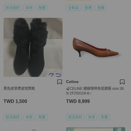
狀況良好
本地
免運
全新品
香港
免運
Celine
黑色皮草麂皮短筒靴
🍒CELINE 縫線咖啡色低跟鞋 size:38.
5/ 2F250118-6✅
TWD 1,500
TWD 8,999
狀況良好
本地
免運
狀況良好
本地
免運