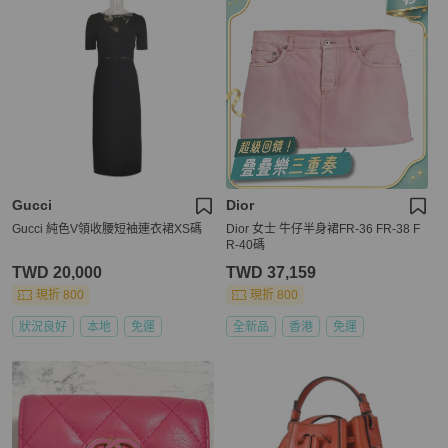
Gucci
Dior
Gucci 純色V領收腰短袖連衣裙XS碼
Dior 女士 牛仔半身裙FR-36 FR-38 F
R-40碼
TWD 20,000
TWD 37,159
現折 800
現折 800
狀況良好
本地
免運
全新品
香港
免運