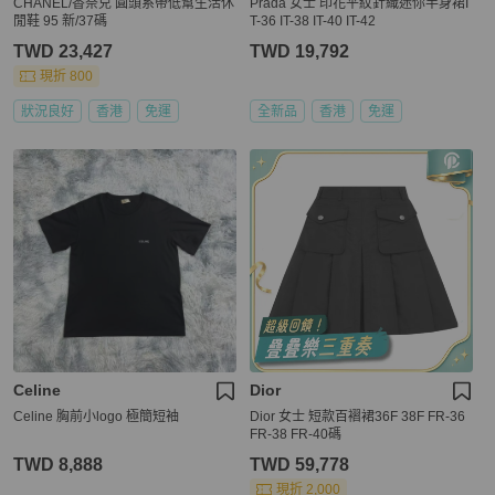
CHANEL/香奈兒 圓頭系帶低幫生活休
Prada 女士 印花平紋針織迷你半身裙I
閒鞋 95 新/37碼
T-36 IT-38 IT-40 IT-42
TWD 23,427
TWD 19,792
現折 800
狀況良好
香港
免運
全新品
香港
免運
Celine
Dior
Celine 胸前小logo 極簡短袖
Dior 女士 短款百褶裙36F 38F FR-36
FR-38 FR-40碼
TWD 8,888
TWD 59,778
現折 2,000