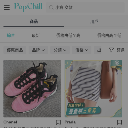
小資 女款
商品
用戶
綜合
最新
價格由低至高
價格由高至低
優惠商品
品牌
分類
價格
出貨地點
篩選
Chanel
Prada