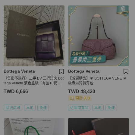
Bottega Veneta
Bottega Veneta
（售出不退貨）二手 BV 三折短夾 Bot
【威選精品】💗 BOTTEGA VENETA
tega Veneta 紫色盒裝「有圖10使用
編織肩背斜背包
痕跡有一點染色不介意在下單」不議
TWD 6,666
TWD 48,420
價不議價謝謝☺️ 長20cm寬10cm厚2c
m
現折 800
狀況尚可
本地
免運
近新閒置品
本地
免運