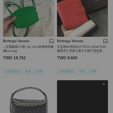
Bottega Veneta
Bottega Veneta
✨全場最高CP值✨Bv mini 經典綠色編
正全新BV短夾BOTTEGA VENETA拉
織box bag
鍊長夾小羊皮小格子大格子信封長夾
中夾斜背包側背包後背包紅色黑色乾
TWD 19,792
TWD 9,600
燥玫瑰粉藍色二手
近新閒置品
香港
免運
近新閒置品
本地
免運