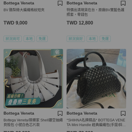
Bottega Veneta
Bottega Veneta
BV 酪梨綠大編織格紋短夾
特價出清現貨在台，原廠BV寶藍色護
照套，零錢包
TWD 9,000
TWD 12,800
狀況尚可
本地
免運
狀況良好
本地
免運
Bottega Veneta
Bottega Veneta
Bottega Veneta/葆蝶家 Shell鏤空抽繩‮
*SHIHNA名牌精品* BOTTEGA VENE
殼貝‬包 小號白色芯片款
TA Mini Handle 經典編織包(手提/斜
背)