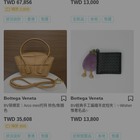
TWD 67,856
TWD 13,000
現折 2,000
狀況良好
香港
免運
全新品
本地
免運
Bottega Veneta
Bottega Veneta
BV葆蝶家｜Arco mini托特 棕色/焦糖
BV經典手工編織羊皮短夾｜✨Wisher
色
惟奢名品✨
TWD 35,608
TWD 13,800
現折 800
狀況良好
香港
免運
近新閒置品
本地
免運