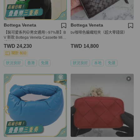
Bottega Veneta
Bottega Veneta
【裝可愛系列🤭男女通用✨97%新】B
bv咖啡色編織短夾（超大零錢袋）
V 新款 Bottega Veneta Cassette Mini
編織六格枕頭包
TWD 24,230
TWD 14,800
現折 800
狀況良好
香港
免運
狀況良好
本地
免運