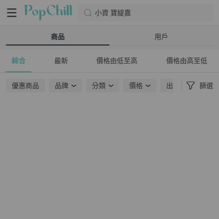
小資 寶緹嘉
商品
用戶
綜合
最新
價格由低至高
價格由高至低
優惠商品
品牌
分類
價格
出貨地點
篩選