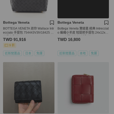
Bottega Veneta
Bottega Veneta
BOTTEGA VENETA 迷你 Wallace Intr
Bottega Veneta 寶緹嘉 經典 Intrecciat
ecciato 手提包 754443V3IV18425 皮
o 編織小羊皮 短提把手提包 24x12x1
革黑色全新
0cm 亮麗藍綠色 (近全新)
TWD 91,916
TWD 16,800
9 折
近新閒置品
日本
免運
近新閒置品
本地
免運