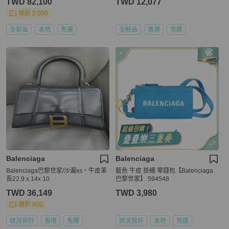
TWD 82,100
TWD 12,077
現折 2,000
全新品
本地
免運
全新品
香港
免運
Balenciaga
Balenciaga
Balenciaga巴黎世家/沙漏xs，牛皮革
藍色 牛皮 掛繩 零錢包【Balenciaga
長22.9 x 14x 10
巴黎世家】 594548
TWD 36,149
TWD 3,980
現折 800
狀況良好
香港
免運
狀況良好
本地
免運