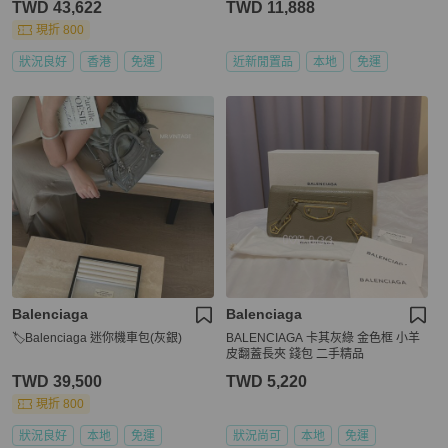
TWD 43,622
TWD 11,888
現折 800
狀況良好
香港
免運
近新閒置品
本地
免運
Balenciaga
Balenciaga
🏷Balenciaga 迷你機車包(灰銀)
BALENCIAGA 卡其灰綠 金色框 小羊
皮翻蓋長夾 錢包 二手精品
TWD 39,500
TWD 5,220
現折 800
狀況良好
本地
免運
狀況尚可
本地
免運