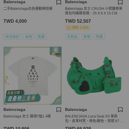
Balenciaga
Balenciaga
二手Balenciaga白色運動棉短褲
Balenciaga 女士 CRUSH 小號鏈條單
肩包均碼碼常規、25 X 8 X 15 CM
TWD 4,000
TWD 52,507
現折 2,000
狀況良好
本地
免運
全新品
香港
免運
Balenciaga
Balenciaga
Balenciaga 女士 圓領T恤1 4碼
BALENCIAGA Luca Goal XS 單肩
包，皮革材質，綠色/銀色，貨號 671
309，正品編號 158884SAM
TWD 10,906
TWD 66,929