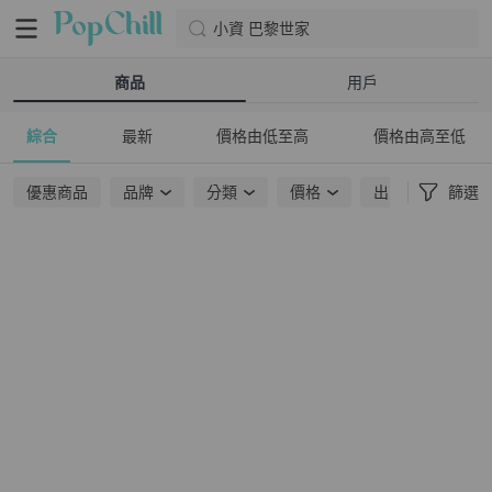
小資 巴黎世家
商品
用戶
綜合
最新
價格由低至高
價格由高至低
優惠商品
品牌
分類
價格
出貨地點
篩選