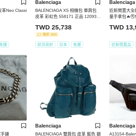
Balenciaga
Balenciaga
革Neo Classi
BALENCIAGA XS 相機包 單肩包
近新閒置大全配
皮革 彩虹色 558171 正品 120939
量手拿包🔥
SAM
TWD 25,738
TWD 13,
現折 800
免運
狀況良好
日本
免運
近新閒置品
Balenciaga
Balenciaga
世家手鍊
BALENCIAGA 雙肩包 皮革 藍色 銀
A13154-Ba