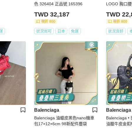
色 326404 正品號 165396
LOGO 胸口腰
TWD 32,187
TWD 22,
現折 800
現折 800
運
狀況尚可
日本
免運
狀況良好
Balenciaga
Balenciaga
Balenciaga 油蠟皮黑色nano機車
Balenciaga
包17×12×6cm 98新配件塵袋
油臘牛皮金釦M