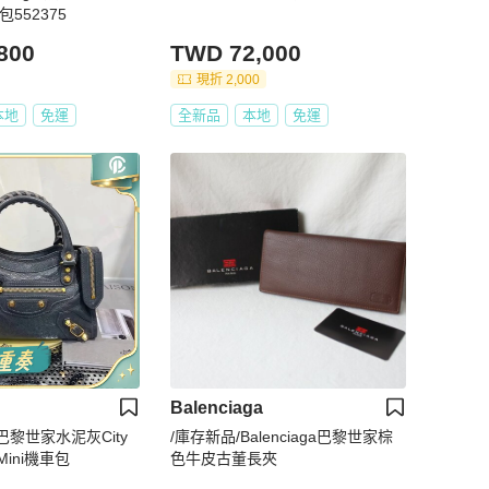
包552375
800
TWD 72,000
現折 2,000
本地
免運
全新品
本地
免運
Balenciaga
 • 巴黎世家水泥灰City
/庫存新品/Balenciaga巴黎世家棕
ini機車包
色牛皮古董長夾