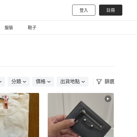
登入
註冊
服裝
鞋子
分類
價格
出貨地點
篩選