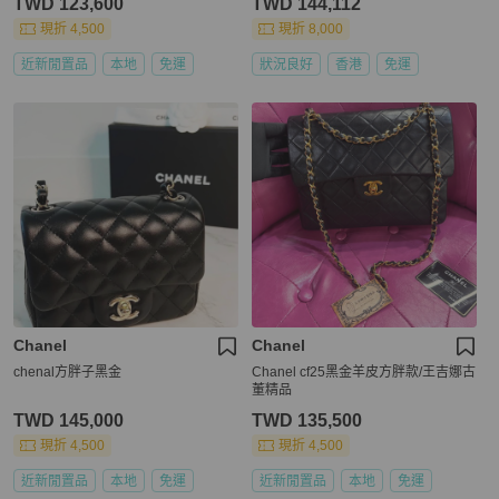
TWD 123,600
TWD 144,112
現折 4,500
現折 8,000
近新閒置品
本地
免運
狀況良好
香港
免運
Chanel
Chanel
chenal方胖子黑金
Chanel cf25黑金羊皮方胖款/王吉娜古
董精品
TWD 145,000
TWD 135,500
現折 4,500
現折 4,500
近新閒置品
本地
免運
近新閒置品
本地
免運