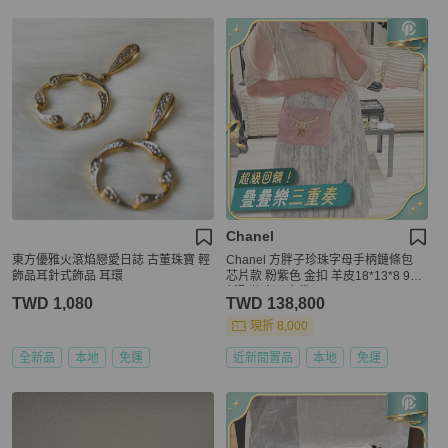
Chanel
東方優雅火滾焰戀愛日誌 古董珠寶 輕
Chanel 方胖子珍珠字母手柄鏈條包
飾品耳針式飾品 耳環
芯片款 粉紫色 金扣 羊皮18*13*8 99
新配件盒子塵袋
TWD 1,080
TWD 138,800
現折 8,000
全新品
本地
免運
近新閒置品
本地
免運