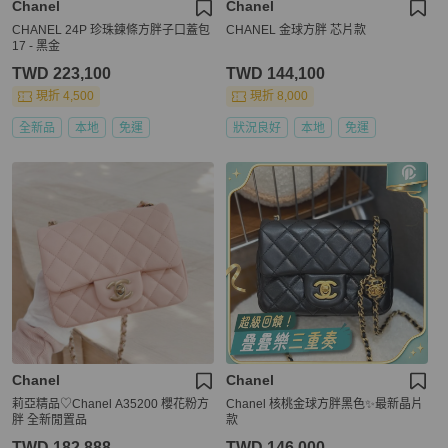
Chanel
Chanel
CHANEL 24P 珍珠鍊條方胖子口蓋包
CHANEL 金球方胖 芯片款
17 - 黑金
TWD 223,100
TWD 144,100
現折 4,500
現折 8,000
全新品
本地
免運
狀況良好
本地
免運
Chanel
Chanel
莉亞精品♡Chanel A35200 櫻花粉方
Chanel 核桃金球方胖黑色✨最新晶片
胖 全新閒置品
款
TWD 182,888
TWD 146,000