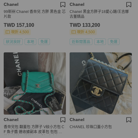
Chanel
Chanel
99新🆕 Chanel 香奈兒 方胖 黑色金 芯
Chanel 黑金方胖子18愛心鏈/王吉娜
片款
古董精品
TWD 157,100
TWD 133,200
現折 4,500
現折 4,500
狀況良好
本地
免運
近新閒置品
本地
免運
Chanel
Chanel
香奈兒包 翻蓋包 方胖子 V紋小方包 C
CHANEL 珍珠口蓋小方包
F 魚子醬 連收據副本 皮革包 包包 皮
革包 蒂芙尼 蒂芬妮 二手包 中古包 二