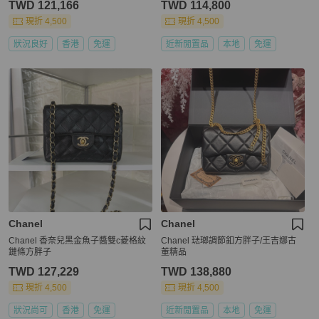
TWD 121,166
TWD 114,800
手 chanel tiffany blue /green caviar le
ather mini square chain crossbody b
現折 4,500
現折 4,500
ag /classic flap cf bag
狀況良好
香港
免運
近新閒置品
本地
免運
Chanel
Chanel
Chanel 香奈兒黑金魚子醬雙c菱格紋
Chanel 琺瑯調節釦方胖子/王吉娜古
鏈條方胖子
董精品
TWD 127,229
TWD 138,880
現折 4,500
現折 4,500
狀況尚可
香港
免運
近新閒置品
本地
免運