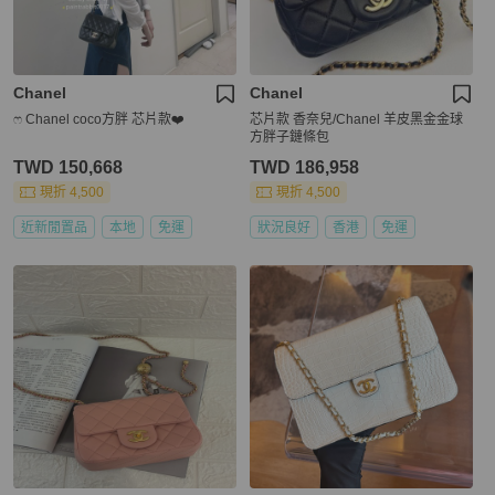
Chanel
Chanel
ෆ Chanel coco方胖 芯片款❤️
芯片款 香奈兒/Chanel 羊皮黑金金球
方胖子鏈條包
TWD 150,668
TWD 186,958
現折 4,500
現折 4,500
近新閒置品
本地
免運
狀況良好
香港
免運