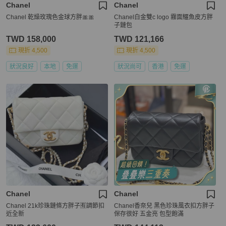
Chanel
Chanel
Chanel 乾燥玫瑰色金球方胖🎀🎀
Chanel白金雙c logo 霧面鱷魚皮方胖
子鏈包
TWD 158,000
TWD 121,166
現折 4,500
現折 4,500
狀況良好
本地
免運
狀況尚可
香港
免運
Chanel
Chanel
Chanel 21k珍珠鏈條方胖子🈶調節扣
Chanel香奈兒 黑色珍珠風衣扣方胖子
近全新
保存很好 五金亮 包型飽滿