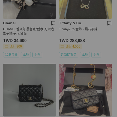
Chanel
Tiffany & Co.
CHANEL香奈兒 黑色寬版雙C方鑽造
Tiffany&Co 金飾、鑽石項鍊
型手鐲/手環/飾品
TWD 34,600
TWD 288,888
現折 800
現折 4,500
狀況良好
本地
免運
近新閒置品
本地
免運