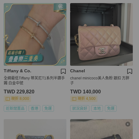
Tiffany & Co.
Chanel
全綱最低Tiffany 蒂芙尼T1系列半鑽手
chanel minicoco美人魚粉 銀扣 方胖
鐲 白金中號
子
TWD 229,820
TWD 140,000
現折 8,000
現折 4,500
近新閒置品
香港
免運
狀況良好
本地
免運