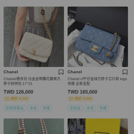
Chanel
Chanel
Chanel/香奈兒 白金金幣雕花鏈條方
Chanel cf牛仔金球方胖子芯片款 logo
胖子斜挎包 17*15
有膜 全新全配
TWD 126,000
TWD 165,000
現折 4,500
現折 4,500
近新閒置品
本地
免運
全新品
本地
免運