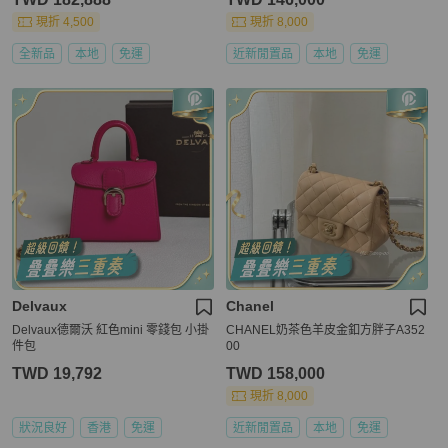
現折 4,500
現折 8,000
全新品
本地
免運
近新閒置品
本地
免運
Delvaux
Chanel
Delvaux德爾沃 紅色mini 零錢包 小掛
CHANEL奶茶色羊皮金釦方胖子A352
件包
00
TWD 19,792
TWD 158,000
現折 8,000
狀況良好
香港
免運
近新閒置品
本地
免運