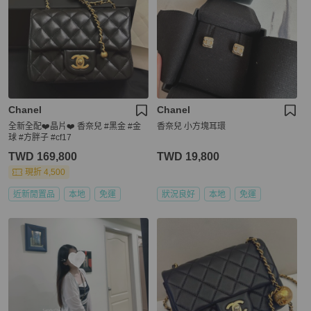
Chanel
Chanel
全新全配❤️晶片❤️ 香奈兒 #黑金 #金
香奈兒 小方塊耳環
球 #方胖子 #cf17
TWD 169,800
TWD 19,800
現折 4,500
近新閒置品
本地
免運
狀況良好
本地
免運