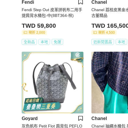
Fendi
Chanel
Fendi Step Out 皮革拼帆布二用手
Chanel 荔枝皮黑
提肩背水桶包-中(8BT364-棕)
古董精品
TWD 59,800
TWD 165,50
現折 2,000
現折 4,500
全新品
本地
免運
近新閒置品
本地
Goyard
Chanel
灰色帆布 Petit Flot 肩背包 PEFLO
Chanel 抽繩水桶包 黑色金扣15*16