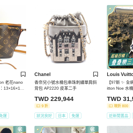
Chanel
Louis Vuitt
ton 老花nano
香奈兒小號水桶包串珠刺繡單肩斜
【97新 ✨ 全
背包 AP2220 皮革二手
itton Noe 水
TWD 229,944
TWD 31,
9 折
現折 800
免運
狀況良好
日本
免運
近新閒置品