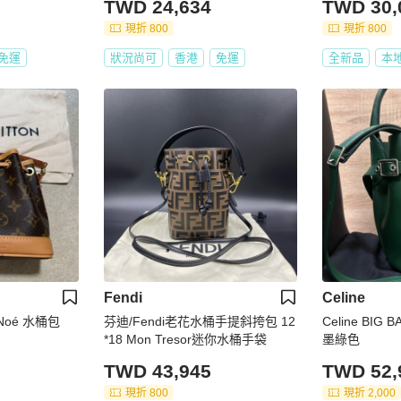
TWD 24,634
TWD 30,
現折 800
現折 800
免運
狀況尚可
香港
免運
全新品
本
Fendi
Celine
o Noé 水桶包
芬迪/Fendi老花水桶手提斜挎包 12
Celine BIG 
*18 Mon Tresor迷你水桶手袋
墨綠色
TWD 43,945
TWD 52,
現折 800
現折 2,000