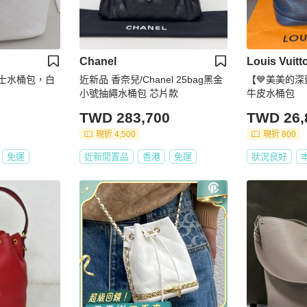
Chanel
Louis Vuitt
 女士水桶包，白
近新品 香奈兒/Chanel 25bag黑金
【💙美美的深
小號抽繩水桶包 芯片款
牛皮水桶包
TWD 283,700
TWD 26,
現折 4,500
現折 800
免運
近新閒置品
香港
免運
狀況良好