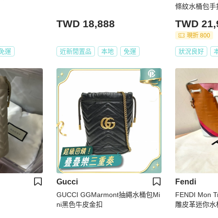
條紋水桶包手
TWD 18,888
TWD 21,
現折 800
免運
近新閒置品
本地
免運
狀況良好
Gucci
Fendi
GUCCI GGMarmont抽繩水桶包Mi
FENDI Mon 
ni黑色牛皮金扣
雕皮革迷你水