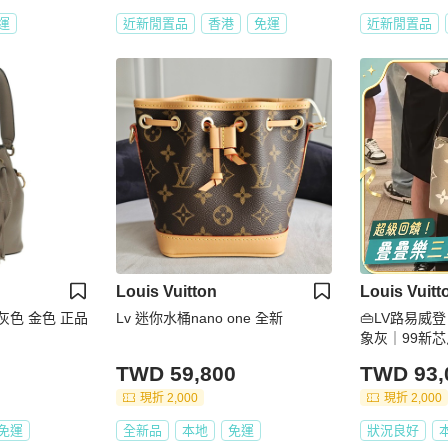
運
近新閒置品
香港
免運
近新閒置品
Louis Vuitton
Louis Vuitt
 灰色 金色 正品
Lv 迷你水桶nano one 全新
👜LV路易威登｜
象灰｜99新
TWD 59,800
TWD 93,
現折 2,000
現折 2,000
免運
全新品
本地
免運
狀況良好