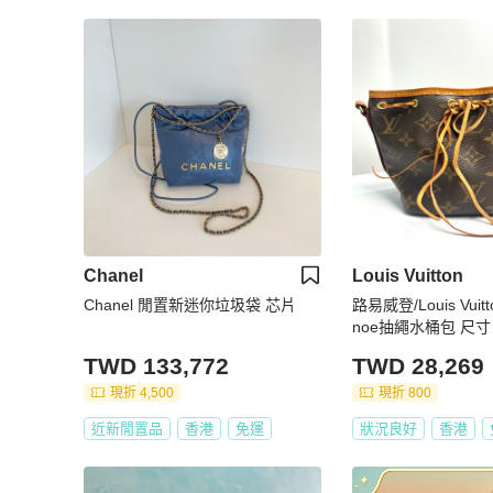
Chanel
Louis Vuitton
Chanel 閒置新迷你垃圾袋 芯片
路易威登/Louis Vuit
noe抽繩水桶包 尺寸：13×16×1
0。
TWD 133,772
TWD 28,269
現折 4,500
現折 800
近新閒置品
香港
免運
狀況良好
香港