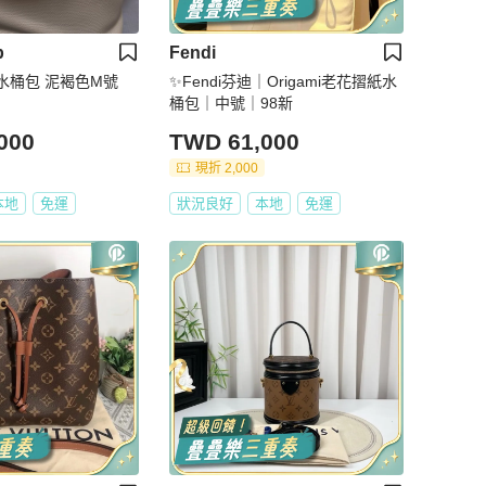
p
Fendi
U 水桶包 泥褐色M號
✨Fendi芬迪｜Origami老花摺紙水
桶包｜中號｜98新
000
TWD 61,000
現折 2,000
本地
免運
狀況良好
本地
免運