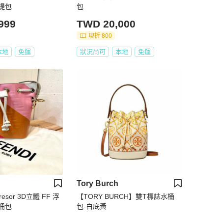
提包
包
999
TWD 20,000
現折 800
本地
免運
狀況尚可
本地
免運
Tory Burch
Tresor 3D立體 FF 浮
【TORY BURCH】雙T標誌水桶
桶包
包-白底黃