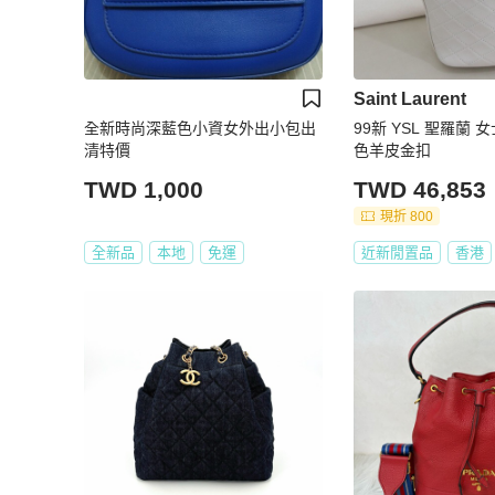
Saint Laurent
全新時尚深藍色小資女外出小包出
99新 YSL 聖羅蘭
清特價
色羊皮金扣
TWD 1,000
TWD 46,853
現折 800
全新品
本地
免運
近新閒置品
香港