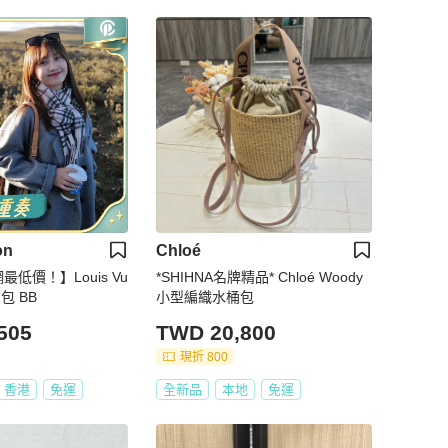
on
Chloé
網最低價！】Louis Vu
*SHIHNA名牌精品* Chloé Woody
桶包 BB
小型編織水桶包
505
TWD 20,800
現折 800
香港
免運
全新品
本地
免運