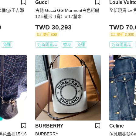
Gucci
Louis Vuitt
金水桶包/王吉娜
古馳 Gucci GG Marmont白色絎縫
12.5釐米（寬）x 17釐米
0
TWD 30,293
TWD 70,
現折 800
現折 2,000
免運
近新閒置品
香港
免運
近新閒置品
BURBERRY
Celine
BURBERRY
萌感爆棚😍Ce