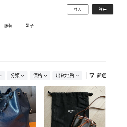
登入
註冊
服裝
鞋子
分類
價格
出貨地點
篩選