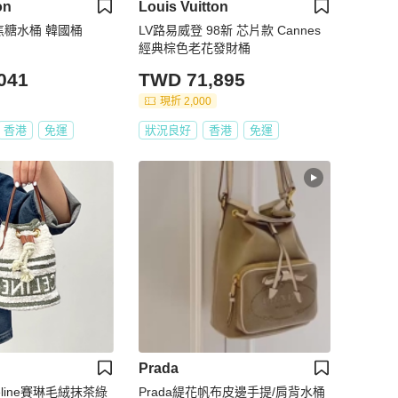
on
Louis Vuitton
全新現貨 Lv 焦糖水桶 韓國桶
LV路易威登 98新 芯片款 Cannes
經典棕色老花發財桶
041
TWD 71,895
現折 2,000
香港
免運
狀況良好
香港
免運
Prada
line賽琳毛絨抹茶綠
Prada緹花帆布皮邊手提/肩背水桶