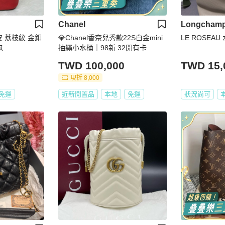
Chanel
Longcham
紅皮 荔枝紋 金釦
💎Chanel香奈兒秀款22S白金mini
LE ROSEA
包
抽繩小水桶｜98新 32開有卡
TWD 100,000
TWD 15,
現折 8,000
免運
近新閒置品
本地
免運
狀況尚可