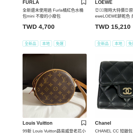
FURLA
LOEWE
全新還未使用過 Furla橘紅色水桶
⏰💁‍♂️限時大特價⏰原
包mini 不廢的小廢包
eweLOEWE餅乾色
皮小型拉鍊皮夾 Compac
TWD 4,700
TWD 15,210
et
全新品
本地
免運
全新品
本地
免
Louis Vuitton
Chanel
99新 Louis Vuitton路易威登老花小
CHANEL CC 短銀包