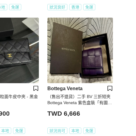
本地
免運
狀況良好
香港
免運
Bottega Veneta
典粒面牛皮中夾 - 黑金
（售出不退貨）二手 BV 三折短夾
Bottega Veneta 紫色盒裝「有圖10
使用痕跡有一點染色不介意在下
900
TWD 6,666
單」不議價不議價謝謝☺️ 長20cm
寬10cm厚2cm
本地
免運
狀況尚可
本地
免運