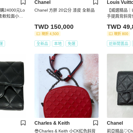
Chanel
Louis Vuitt
購24000元Lo
Chanel 方胖 20公分 漆皮 全新品
【威選精品｜
 柔軟粒面小牛
手提肩背斜背
t Zip Wall
TWD 150,000
TWD 49,
現折 4,500
現折 800
運
全新品
本地
免運
近新閒置品
Charles & Keith
Chanel
😎Charles & Keith 小CK紅色斜背
莉亞精品♡Chan