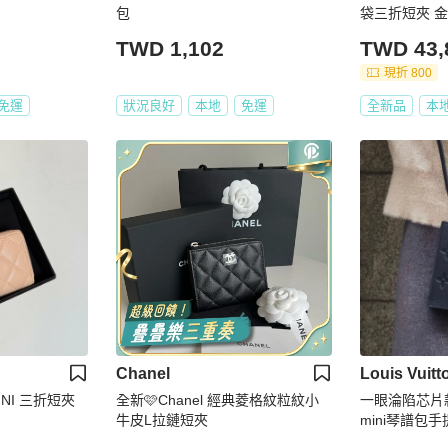
包
袋三折短夾 金
TWD 1,102
TWD 43,
現折 800
免運
狀況良好
本地
免運
全新品
本
Chanel
Louis Vuitt
MINI 三折短夾
全新🩷Chanel 經典菱格紋粒紋小
一眼淪陷芯片款
牛皮L拉鏈短夾
mini琴譜包