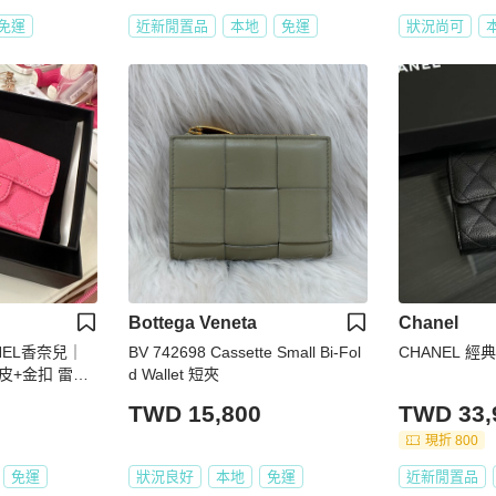
免運
近新閒置品
本地
免運
狀況尚可
Bottega Veneta
Chanel
ANEL香奈兒｜
BV 742698 Cassette Small Bi-Fol
CHANEL 經
扣 雷標2
d Wallet 短夾
TWD 15,800
TWD 33,
現折 800
免運
狀況良好
本地
免運
近新閒置品