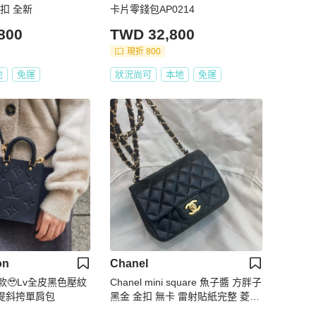
扣 全新
卡片零錢包AP0214
800
TWD 32,800
現折 800
地
免運
狀況尚可
本地
免運
on
Chanel
🥹Lv全皮黑色壓紋
Chanel mini square 魚子醬 方胖子
手提斜挎單肩包
黑金 金扣 無卡 雷射貼紙完整 菱格
飽滿