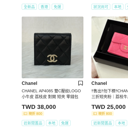
全新品
香港
免運
狀況尚可
本地
Chanel
Chanel
CHANEL AP4085 雙C壓紋LOGO
‼️售出‼️勿下標‼️CH
小牛皮 荔枝皮 對開 短夾 零錢包
三折短夾粉｜荔枝牛皮+金
6開💕超甜💕
TWD 38,000
TWD 25,000
現折 800
現折 800
近新閒置品
本地
免運
近新閒置品
本地