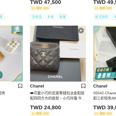
TWD 47,500
TWD 49,
現折 800
現折 800
運
全新品
本地
免運
狀況良好
Chanel
Chanel
短夾
❤️可愛小巧的豆腐零錢包淡金釦搭
S5542-Cha
配四四方方的造型，小巧玲瓏 牛皮
釦三折短夾A80
短夾更是耐用，後方四卡槽融合生
TWD 24,800
TWD 39,
活所需 #chanel #香奈儿 #零錢包
現折 800
現折 800