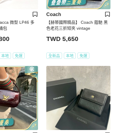
Coach
Sacca 微型 LP46 多
【赫蒂國際精品】 Coach 蔻馳 黑
桶包
色老花三折短夾 vintage
800
TWD 5,650
本地
免運
全新品
本地
免運