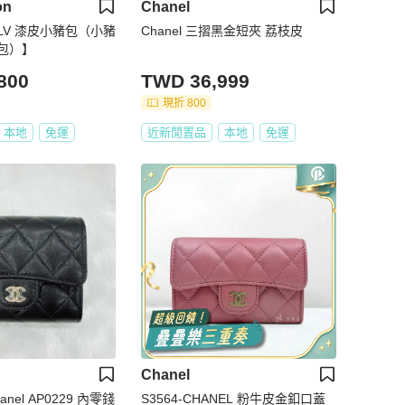
on
Chanel
LV 漆皮小豬包（小豬
Chanel 三摺黑金短夾 荔枝皮
包）】
800
TWD 36,999
現折 800
本地
免運
近新閒置品
本地
免運
Chanel
el AP0229 內零錢
S3564-CHANEL 粉牛皮金釦口蓋