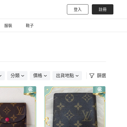
登入
註冊
服裝
鞋子
分類
價格
出貨地點
篩選