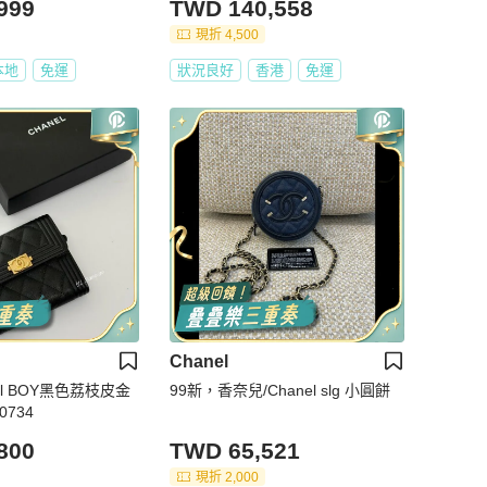
999
TWD 140,558
現折 4,500
本地
免運
狀況良好
香港
免運
Chanel
nel BOY黑色荔枝皮金
99新，香奈兒/Chanel slg 小圓餅
734
800
TWD 65,521
現折 2,000