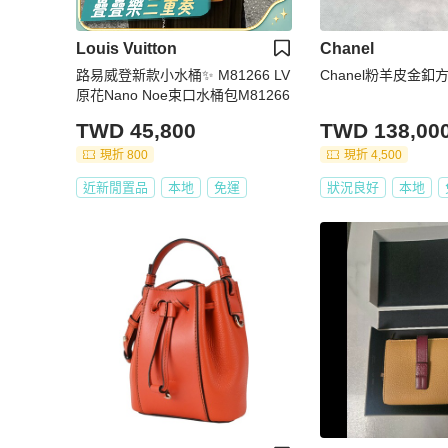
Louis Vuitton
Chanel
路易威登新款小水桶✨ M81266 LV
Chanel粉羊皮金釦
原花Nano Noe束口水桶包M81266
TWD 45,800
TWD 138,00
現折 800
現折 4,500
近新閒置品
本地
免運
狀況良好
本地