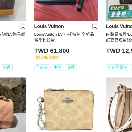
Louis Vuitton
Louis Vuitt
經典老花款LV路易威
LouisVuitton LV 小托特包 全新品
lv 路易威登/Lo
當季秒殺款
紅豆豆短款錢
TWD 61,800
TWD 12,
現折 2,000
免運
全新品
本地
免運
近新閒置品