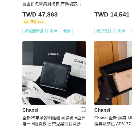
號圓餅包單肩斜挎包 有塵袋芯片款
尺寸：長17cm 寬7cm
TWD 47,863
TWD 14,541
現折 800
近新閒置品
香港
免運
狀況良好
香港
Chanel
Chanel
全新25年購證剛離櫃 🉑送禮 #亞洲
Chanel 全新 經典 
唯一 #斷貨款 香奈兒黑扣對開鈔票
經典奶茶色 AP3177
短夾 🈶零錢袋