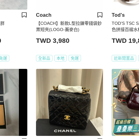
Coach
Tod's
方胖
【COACH】新款L型拉鍊零錢袋鈔
TOD'S TSC 
票短夾(LOGO-蕎麥白)
色拼接百褶水
0
TWD 3,980
TWD 19,
免運
全新品
本地
免運
近新閒置品