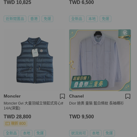
TWD 10,825
TWD 6,500
近新閒置品
香港
免運
全新品
本地
免運
Moncler
Chanel
Moncler Gvi 大童羽絨立領釦式背心#
Dior 迪奧 童裝 藍白條紋 長袖襯衫
14A(深藍)
TWD 28,800
TWD 9,500
現折 800
全新品
本地
免運
狀況尚可
本地
免運