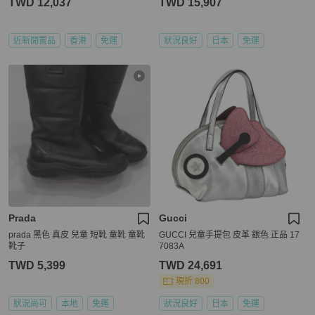
TWD 12,037
TWD 15,907
近新閒置品
香港
免運
狀況良好
日本
免運
Prada
Gucci
prada 黑色 真皮 兒童 短靴 童靴 童靴
GUCCI 兒童手提包 皮革 銀色 正品 17
靴子
7083A
TWD 5,399
TWD 24,691
現折 800
狀況尚可
本地
免運
狀況良好
日本
免運