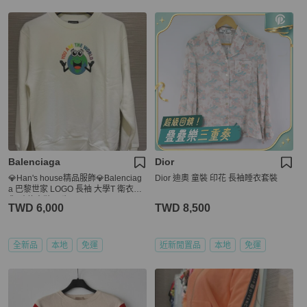
Balenciaga
Dior
💎Han's house精品服飾💎Balenciag
Dior 迪奧 童裝 印花 長袖睡衣套裝
a 巴黎世家 LOGO 長袖 大學T 衛衣現
貨 孩款童裝10歲
TWD 6,000
TWD 8,500
全新品
本地
免運
近新閒置品
本地
免運