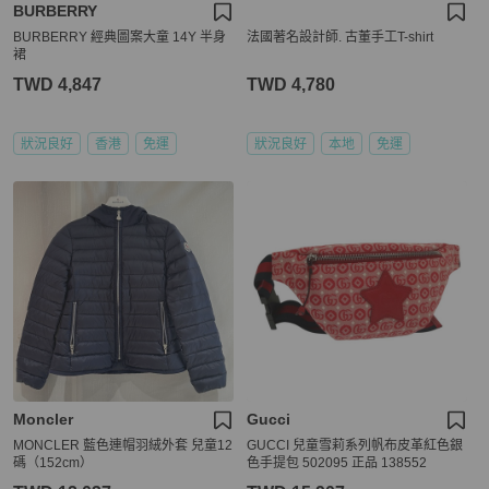
BURBERRY
BURBERRY 經典圖案大童 14Y 半身
法國著名設計師. 古董手工T-shirt
裙
TWD 4,847
TWD 4,780
狀況良好
香港
免運
狀況良好
本地
免運
Moncler
Gucci
MONCLER 藍色連帽羽絨外套 兒童12
GUCCI 兒童雪莉系列帆布皮革紅色銀
碼（152cm）
色手提包 502095 正品 138552