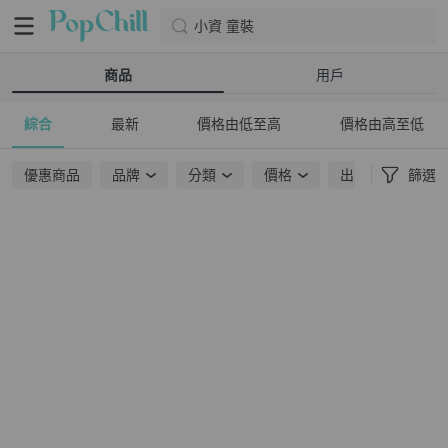
小資 童裝
商品
用戶
綜合
最新
價格由低至高
價格由高至低
優惠商品
品牌
分類
價格
出貨地點
篩選