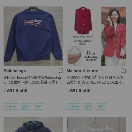
Balenciaga
Maison Kitsune
💎Han's house精品服飾💎Balenciag
MAISON KITSUNÉ 小狐狸 紅色休閒
a 巴黎世家 可樂 LOGO 長袖 大學T 衛
西裝外套 夾克 RELAXED BLAZER -T
衣現貨 孩款童裝10歲
WICE成員同款
TWD 9,500
TWD 9,500
全新品
本地
免運
全新品
本地
免運