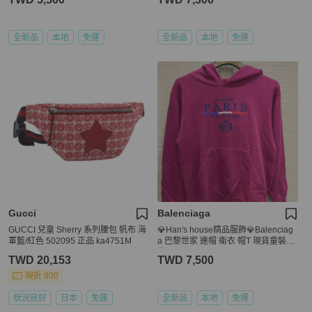
全新品
本地
免運
全新品
本地
免運
Gucci
Balenciaga
GUCCI 兒童 Sherry 系列腰包 帆布 海
💎Han's house精品服飾💎Balenciag
軍藍/紅色 502095 正品 ka4751M
a 巴黎世家 連帽 衛衣 帽T 現貨童裝10
歲
TWD 20,153
TWD 7,500
現折 800
狀況良好
日本
免運
全新品
本地
免運