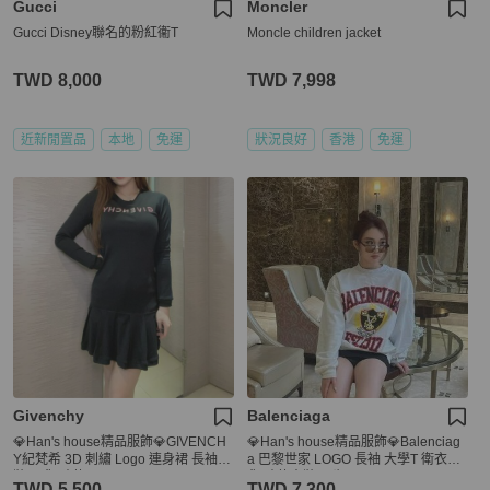
Gucci
Moncler
Gucci Disney聯名的粉紅衞T
Moncle children jacket
TWD 8,000
TWD 7,998
近新閒置品
本地
免運
狀況良好
香港
免運
Givenchy
Balenciaga
💎Han's house精品服飾💎GIVENCH
💎Han's house精品服飾💎Balenciag
Y紀梵希 3D 刺繡 Logo 連身裙 長袖洋
a 巴黎世家 LOGO 長袖 大學T 衛衣現
裝 現貨 孩款14
貨 孩款童裝10歲
TWD 5,500
TWD 7,300