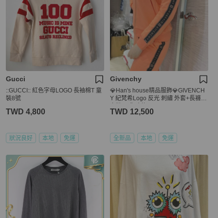
Gucci
Givenchy
::GUCCI:: 紅色字母LOGO 長袖棉T 童
💎Han's house精品服飾💎GIVENCH
裝8號
Y 紀梵希Logo 反光 刺繡 外套+長褲
套裝 現貨孩款
TWD 4,800
TWD 12,500
狀況良好
本地
免運
全新品
本地
免運