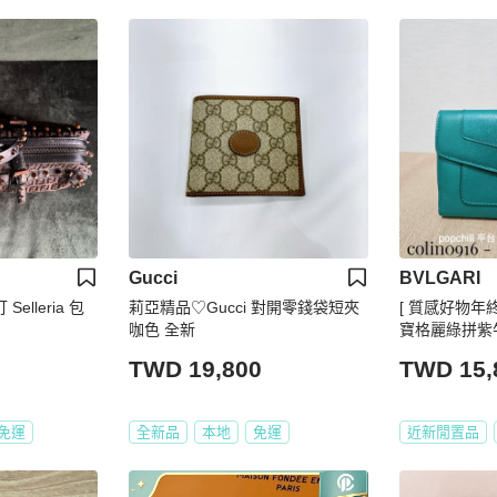
Gucci
BVLGARI
elleria 包
莉亞精品♡Gucci 對開零錢袋短夾
[ 質感好物年終新年回
咖色 全新
寶格麗綠拼紫牛皮
TWD 19,800
TWD 15,
免運
全新品
本地
免運
近新閒置品