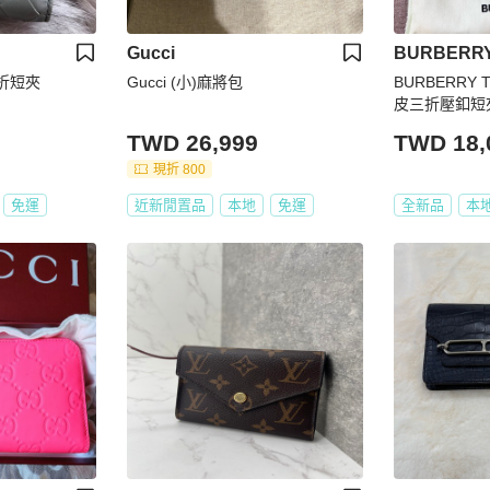
Gucci
BURBERR
折短夾
Gucci (小)麻將包
BURBERRY
皮三折壓釦短
TWD 26,999
TWD 18,
現折 800
免運
近新閒置品
本地
免運
全新品
本