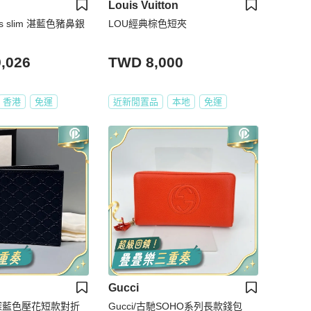
Louis Vuitton
lis slim 湛藍色豬鼻銀
LOU經典棕色短夾
,026
TWD 8,000
香港
免運
近新閒置品
本地
免運
Gucci
馳深藍色壓花短款對折
Gucci/古馳SOHO系列長款錢包