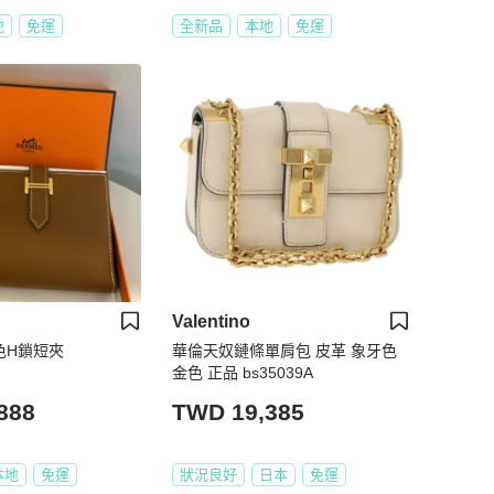
地
免運
全新品
本地
免運
Valentino
棕色H鎖短夾
華倫天奴鏈條單肩包 皮革 象牙色
金色 正品 bs35039A
888
TWD 19,385
本地
免運
狀況良好
日本
免運