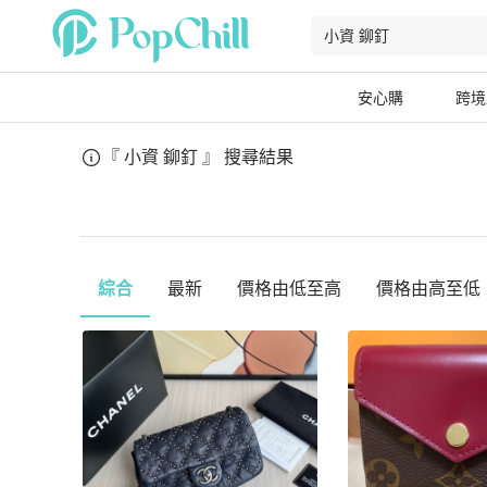
安心購
跨境
『 小資 鉚釘 』
搜尋結果
綜合
最新
價格由低至高
價格由高至低