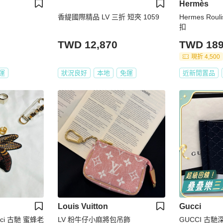
Hermès
香緹國際精品 LV 三折 短夾 1059
Hermes Rou
扣
TWD 12,870
TWD 189
現折 4,500
運
狀況良好
本地
免運
近新閒置品
Louis Vuitton
Gucci
ci 古馳 蜜蜂老
LV 粉牛仔小麻將包吊飾
GUCCI 古