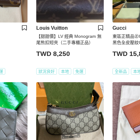
Louis Vuitton
Gucci
【甜甜價】LV 經典 Monogram 無
東區正精品㊣GU
尾熊扣短夾（二手專櫃正品）
黑色全皮壓紋G
拉鍊卡片夾零錢
TWD 8,250
TWD 15,
運
狀況良好
本地
免運
全新品
本