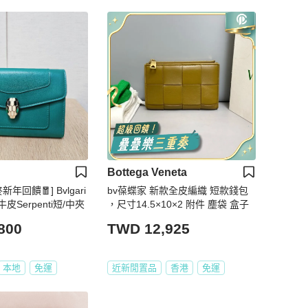
Bottega Veneta
饋🧧] Bvlgari
bv葆蝶家 新款全皮編織 短款錢包
Serpenti短/中夾
，尺寸14.5×10×2 附件 塵袋 盒子
800
TWD 12,925
本地
免運
近新閒置品
香港
免運