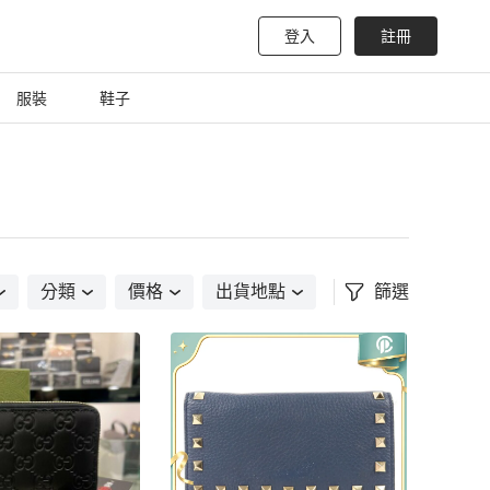
登入
註冊
服裝
鞋子
分類
價格
出貨地點
篩選