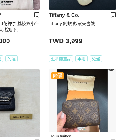
Y
Tiffany & Co.
 TB花押字 荔枝紋小牛
Tiffany 純銀 鈔票夾書籤
夾-棕咖色
000
TWD 3,999
地
免運
近新閒置品
本地
免運
降價