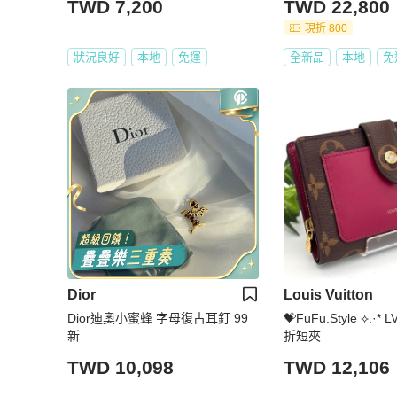
TWD 7,200
TWD 22,800
現折 800
狀況良好
本地
免運
全新品
本地
免
Dior
Louis Vuitton
Dior迪奧小蜜蜂 字母復古耳釘 99
💝FuFu.Style ⟡.·
新
折短夾
TWD 10,098
TWD 12,106