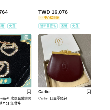
764
TWD 16,076
安心購折抵
香港
免運
近新閒置品
香港
免運
Cartier
Yuyi系列 玫瑰金帶鑽黑
Cartier 口金零錢包
鎖耳釘 無附件