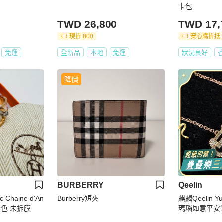
卡包
TWD 26,800
TWD 17,
現折 800
安心購折抵
免運
全新品
本地
免運
狀況良好
降價
BURBERRY
Qeelin
c Chaine d'An
Burberry短夾
麒麟Qeelin 
手鐲 粉色 未拆膜
瑪瑙如意平安