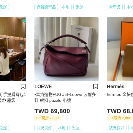
免運
近新閒置品
本地
免運
全新品
本
LOEWE
Hermès
金鉚釘手提肩背包1
▪️富貴選物FUGUEI▪️Loewe 波爾多
hermes 金
件肩帶 塵袋
紅 銀扣 puzzle 小號
TWD 69,800
TWD 68,
現折 2,000
現折 2,000
免運
狀況良好
本地
免運
狀況良好