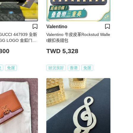
Valentino
CCI 447939 全新
Valentino 牛皮皮革Rockstud Walle
G LOGO 金釦ㄇ字
t銀扣長錢包
包小短夾 RZ6546
800
TWD 5,328
地
免運
狀況良好
香港
免運