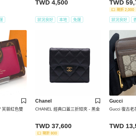
TWD 4,500
TWD 59,
現折 2,000
運
狀況良好
本地
免運
狀況良好
Chanel
Gucci
* LV 芙蓉紅色雙
CHANEL 經典口蓋三折短夾 - 黑金
Gucci 復古
TWD 37,600
TWD 13,
現折 800