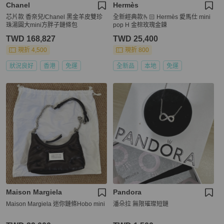
Chanel
Hermès
芯片款 香奈兒/Chanel 黑金羊皮雙珍
全新經典款🫰🏻 Hermès 愛馬仕 mini
珠湯圓大mini方胖子鏈條包
pop H 金棕玫瑰金鍊
TWD 168,827
TWD 25,400
現折 4,500
現折 800
狀況良好
香港
免運
全新品
本地
免運
Maison Margiela
Pandora
Maison Margiela 迷你鏈條Hobo mini
潘朵拉 無限璀璨短鏈