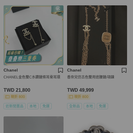
Chanel
Chanel
CHANEL金色雙C水鑽鏈條耳骨耳環
香奈兒仿古色雙用途腰鏈/項鍊
TWD 21,800
TWD 49,999
現折 800
現折 800
近新閒置品
本地
免運
全新品
本地
免運