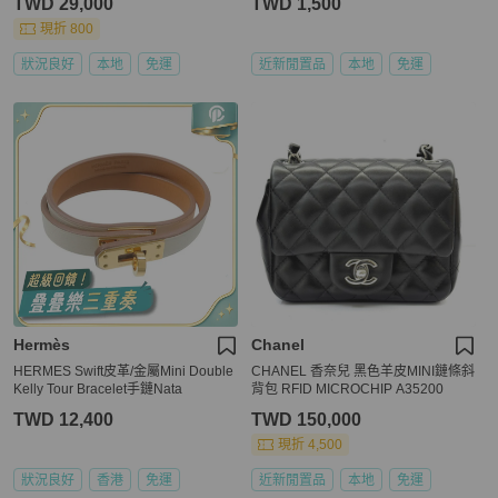
TWD 29,000
TWD 1,500
現折 800
狀況良好
本地
免運
近新閒置品
本地
免運
Hermès
Chanel
HERMES Swift皮革/金屬Mini Double
CHANEL 香奈兒 黑色羊皮MINI鏈條斜
Kelly Tour Bracelet手鏈Nata
背包 RFID MICROCHIP A35200
TWD 12,400
TWD 150,000
現折 4,500
狀況良好
香港
免運
近新閒置品
本地
免運