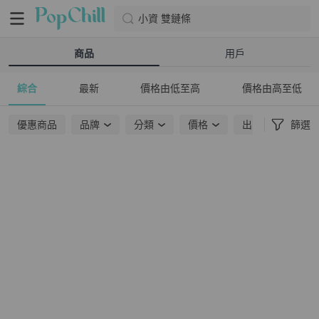
小資 雙鏈條
商品
用戶
綜合
最新
價格由低至高
價格由高至低
優惠商品
品牌
分類
價格
出貨地點
篩選