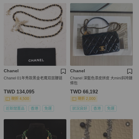
Chanel
Chanel
Chanel 01年秀款黑金老鹰双层腰链
Chanel 深藍色漆皮拼皮 大mini斜挎鏈
條包
TWD 134,095
TWD 66,192
現折 4,500
現折 2,000
近新閒置品
香港
免運
狀況良好
香港
免運