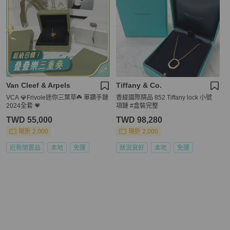
Van Cleef & Arpels
Tiffany & Co.
VCA 💎Frivole迷你三葉草☘️ 單鑽手鏈
香緹國際精品 852 Tiffany lock 小號
2024全套 💗
項鏈 #盒裝完整
TWD 55,000
TWD 98,280
現折 2,000
現折 2,000
近新閒置品
本地
免運
狀況良好
本地
免運