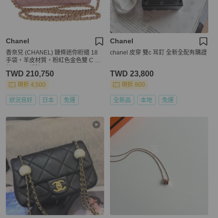
Chanel
Chanel
香奈兒 (CHANEL) 鏈條迷你絎縫 18
chanel 皮穿 雙c 耳釘 全新全配有購證
手袋，羊皮材質，粉紅色金色雙 C 標
誌，正品編號 181669SAM
TWD 210,750
TWD 23,800
現折 4,500
現折 800
狀況良好
日本
免運
全新品
本地
免運