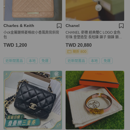
Charles & Keith
Chanel
小ck金屬鏈條菱格紋小香風肩背斜背
CHANEL 麥穗 經典雙C LOGO 金色
包
珍珠 垂墜造型 長短鍊 鍊子 頸鍊 鎖骨
鍊 項鍊
TWD 1,200
TWD 20,880
現折 800
近新閒置品
本地
免運
近新閒置品
本地
免運