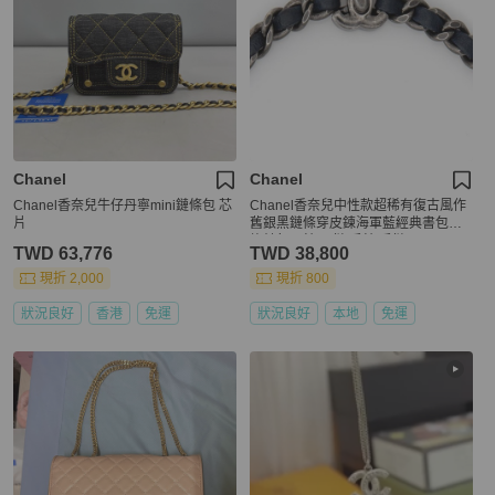
Chanel
Chanel
Chanel香奈兒牛仔丹寧mini鏈條包 芯
Chanel香奈兒中性款超稀有復古風作
片
舊銀黑鏈條穿皮鍊海軍藍經典書包釦
旋轉釦項鍊 項鏈 手鍊 手鏈
TWD 63,776
TWD 38,800
現折 2,000
現折 800
狀況良好
香港
免運
狀況良好
本地
免運