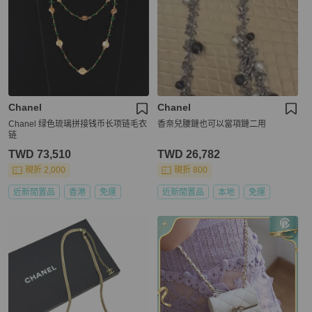
Chanel
Chanel
Chanel 绿色琉璃拼接钱币长项链毛衣
香奈兒腰鏈也可以當項鏈二用
链
TWD 73,510
TWD 26,782
現折 2,000
現折 800
近新閒置品
香港
免運
近新閒置品
本地
免運