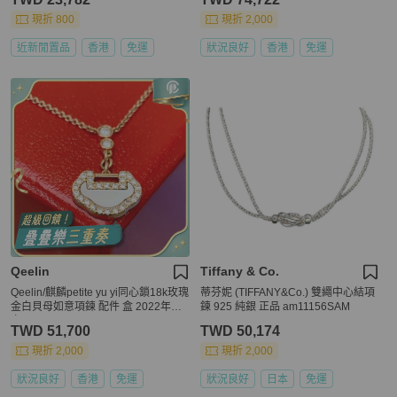
現折 800
現折 2,000
近新閒置品
香港
免運
狀況良好
香港
免運
Qeelin
Tiffany & Co.
Qeelin/麒麟petite yu yi同心鎖18k玫瑰
蒂芬妮 (TIFFANY&Co.) 雙繩中心結項
金白貝母如意項鍊 配件 盒 2022年保
鍊 925 純銀 正品 am11156SAM
卡
TWD 51,700
TWD 50,174
現折 2,000
現折 2,000
狀況良好
香港
免運
狀況良好
日本
免運