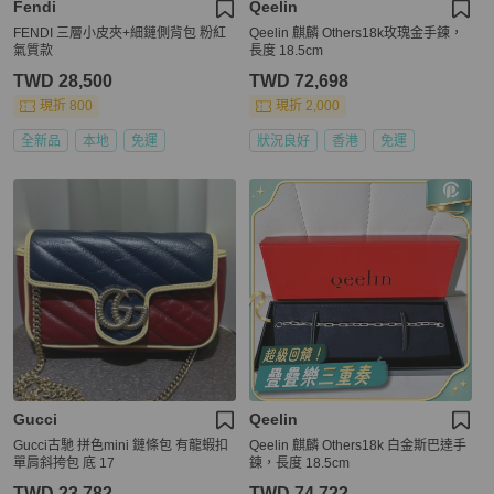
Fendi
Qeelin
FENDI 三層小皮夾+細鏈側背包 粉紅
Qeelin 麒麟 Others18k玫瑰金手鍊，
氣質款
長度 18.5cm
TWD 28,500
TWD 72,698
現折 800
現折 2,000
全新品
本地
免運
狀況良好
香港
免運
Gucci
Qeelin
Gucci古馳 拼色mini 鏈條包 有龍蝦扣
Qeelin 麒麟 Others18k 白金斯巴達手
單肩斜挎包 底 17
鍊，長度 18.5cm
TWD 23,782
TWD 74,722