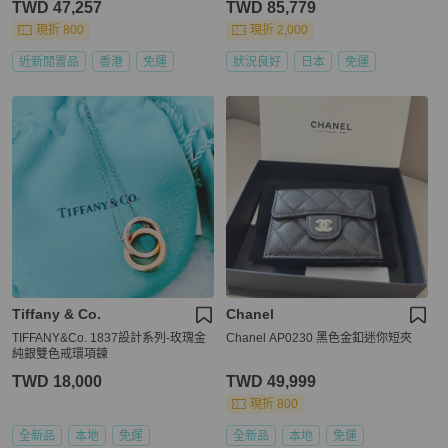
TWD 47,257
TWD 85,779
現折 800
現折 2,000
近新閒置品
香港
免運
狀況良好
日本
免運
Tiffany & Co.
Chanel
TIFFANY&Co. 1837設計系列-玫瑰金
Chanel AP0230 黑色金釦迷你短夾
純銀雙色戒環項鍊
TWD 18,000
TWD 49,999
現折 800
全新品
本地
免運
全新品
本地
免運