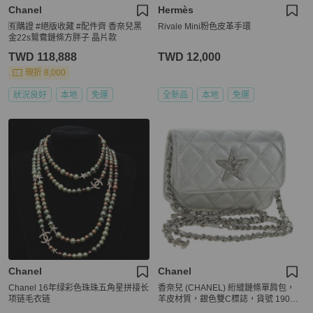
Chanel
Hermès
🈶購證 #絕版收藏 #配件齊 香奈兒黑
Rivale Mini粉色皮革手環
金22s鴛鴦鏈條方胖子 晶片款
TWD 118,888
TWD 12,000
現折 8,000
狀況良好
本地
免運
全新品
本地
免運
Chanel
Chanel
Chanel 16年绿彩色珠珠五角星拼接长
香奈兒 (CHANEL) 絎縫鏈條單肩包，
项链毛衣链
羊皮材質，銀色雙C標誌，貨號 1906
74SAM