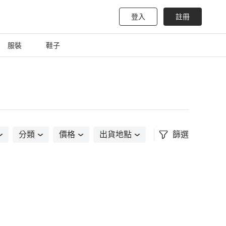
登入
註冊
服裝
鞋子
分類
價格
出貨地點
篩選