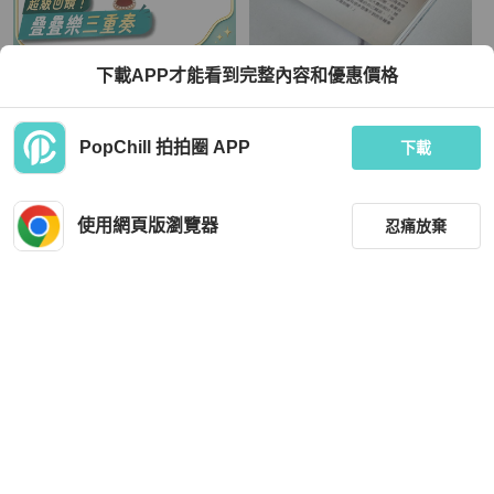
Qeelin
Louis Vuitton
下載APP才能看到完整內容和優惠價格
Qeelin Wulu葫蘆紅瑪瑙手鏈葫蘆鏈條
LV綠色扁一字卡片零錢包
18K玫瑰金/鑽石S-M碼
TWD 50,484
TWD 22,800
PopChill 拍拍圈 APP
下載
現折 2,000
現折 800
狀況良好
香港
免運
近新閒置品
本地
免運
使用網頁版瀏覽器
忍痛放棄
篩選
重設
品牌
分類
Louis Vuitton
Celine