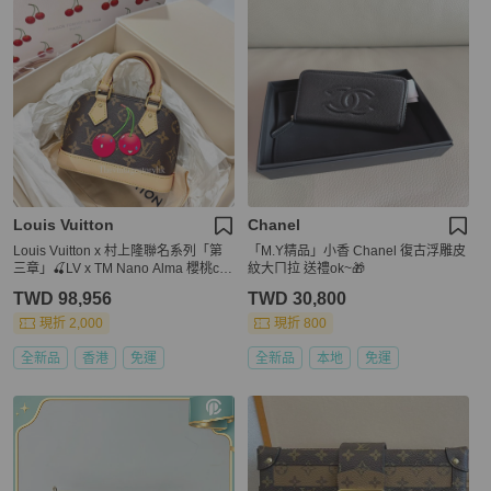
Louis Vuitton
Chanel
Louis Vuitton x 村上隆聯名系列「第
「M.Y精品」小香 Chanel 復古浮雕皮
三章」🍒LV x TM Nano Alma 櫻桃ch
紋大ㄇ拉 送禮ok~🎁
erry
TWD 98,956
TWD 30,800
現折 2,000
現折 800
全新品
香港
免運
全新品
本地
免運