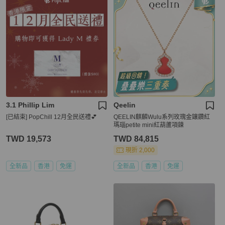
3.1 Phillip Lim
Qeelin
[已結束] PopChill 12月全民送禮💕
QEELIN麒麟Wulu系列玫瑰金鑲鑽紅
瑪瑙petite mini紅葫蘆項鍊
TWD 19,573
TWD 84,815
現折 2,000
全新品
香港
免運
全新品
香港
免運