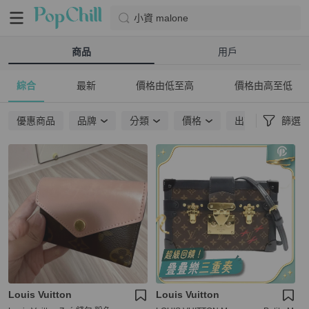
小資 malone
商品
用戶
綜合
最新
價格由低至高
價格由高至低
優惠商品
品牌
分類
價格
出貨地點
篩選
Louis Vuitton
Louis Vuitton