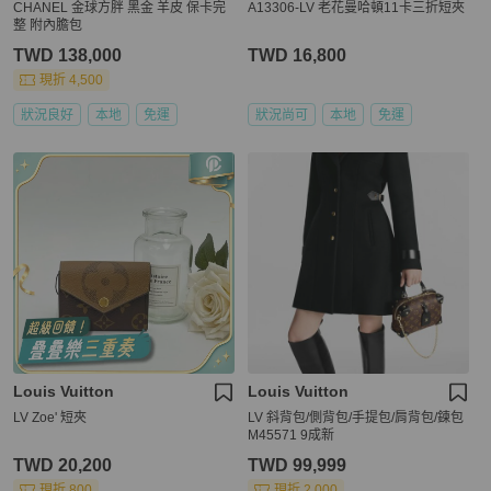
CHANEL 金球方胖 黑金 羊皮 保卡完
A13306-LV 老花曼哈頓11卡三折短夾
整 附內膽包
TWD 138,000
TWD 16,800
現折 4,500
狀況良好
本地
免運
狀況尚可
本地
免運
Louis Vuitton
Louis Vuitton
LV Zoe' 短夾
LV 斜背包/側背包/手提包/肩背包/鍊包
M45571 9成新
TWD 20,200
TWD 99,999
現折 800
現折 2,000