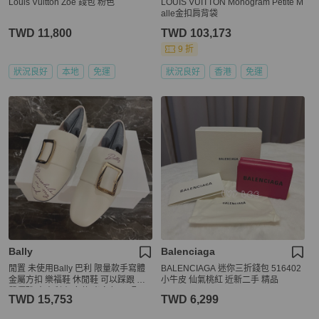
Louis Vuitton Zoé 錢包 粉色
LOUIS VUITTON Monogram Petite M
alle金扣肩背袋
TWD 11,800
TWD 103,173
9 折
狀況良好
本地
免運
狀況良好
香港
免運
Bally
Balenciaga
閒置 未使用Bally 巴利 限量款手寫體
BALENCIAGA 迷你三折錢包 516402
金屬方扣 樂福鞋 休閒鞋 可以踩跟 氣
小牛皮 仙氣桃紅 近新二手 精品
質優雅 意大利產 女款 米白色 尺碼：3
TWD 15,753
TWD 6,299
7 碼 附件：盒子 塵袋。