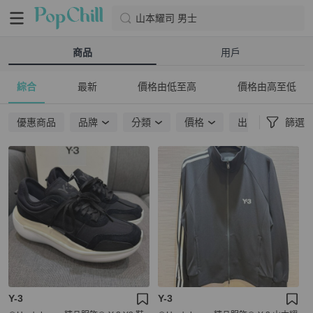
山本耀司 男士
商品
用戶
綜合
最新
價格由低至高
價格由高至低
優惠商品
品牌
分類
價格
出貨地點
篩選
Y-3
Y-3