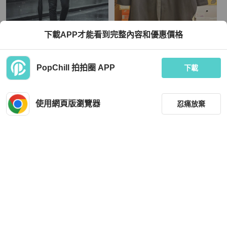
Y-3
Y-3
下載APP才能看到完整內容和優惠價格
🚨 雙11最後倒數・今晚錯過等明年！
Y-3 YOHJI YAMAMOTO CLASSIC W
【Y-3】新款LOGO殘影漸層 T恤
OOL FLANNEL SHIRT BLACK GK45
72 MEN
TWD 4,999
TWD 5,300
PopChill 拍拍圈 APP
下載
全新品
本地
免運
狀況良好
本地
免運
使用網頁版瀏覽器
忍痛放棄
篩選
重設
品牌
分類
Y-3
Y-3