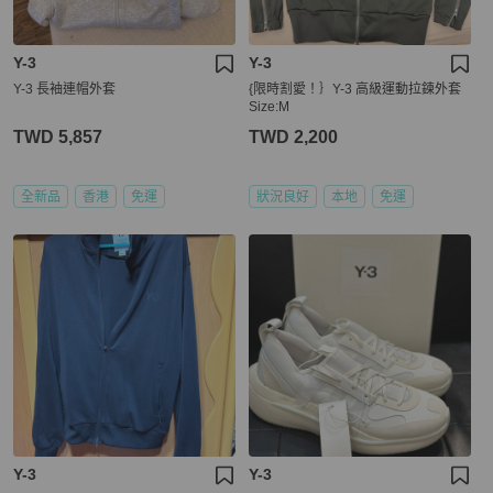
Y-3
Y-3
Y-3 長袖連帽外套
{限時割愛！｝Y-3 高級運動拉鍊外套
Size:M
TWD 5,857
TWD 2,200
全新品
香港
免運
狀況良好
本地
免運
Y-3
Y-3