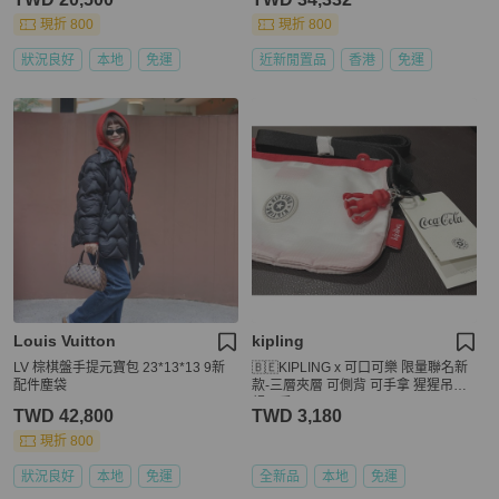
現折 800
現折 800
狀況良好
本地
免運
近新閒置品
香港
免運
Louis Vuitton
kipling
LV 棕棋盤手提元寶包 23*13*13 9新
🇧🇪KIPLING x 可口可樂 限量聯名新
配件塵袋
款-三層夾層 可側背 可手拿 猩猩吊飾
超可愛
TWD 42,800
TWD 3,180
現折 800
狀況良好
本地
免運
全新品
本地
免運