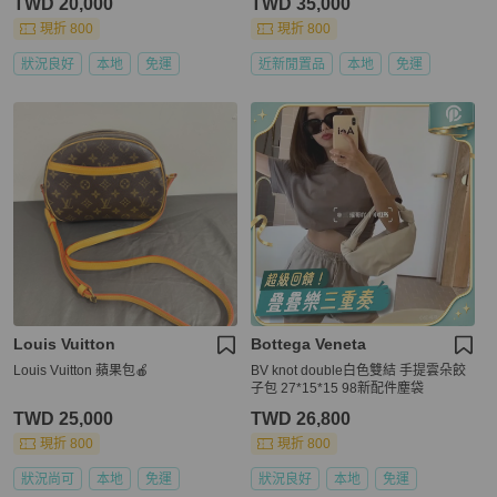
TWD 20,000
TWD 35,000
現折 800
現折 800
狀況良好
本地
免運
近新閒置品
本地
免運
Louis Vuitton
Bottega Veneta
Louis Vuitton 蘋果包🍎
BV knot double白色雙結 手提雲朵餃
子包 27*15*15 98新配件塵袋
TWD 25,000
TWD 26,800
現折 800
現折 800
狀況尚可
本地
免運
狀況良好
本地
免運