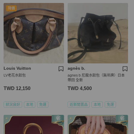
降價
Louis Vuitton
agnès b.
LV老花水餃包
agnes b 尼龍水餃包（無吊牌）日本
帶回 全新
TWD 12,150
TWD 4,500
狀況良好
本地
免運
近新閒置品
本地
免運