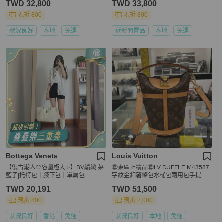
TWD 32,800
TWD 33,800
現折 800
現折 800
狀況良好
本地
免運
近新閒置品
本地
免運
Bottega Veneta
Louis Vuitton
【復古潮人🤍容量極大✨】BV編織 菜
㊣東區正精品㊣LV DUFFLE M43587
籃子|托特包｜腋下包｜單肩包
字紋金釦薯條包水桶包兩用包手提包
肩背斜背包大款 RZ6003
TWD 20,191
TWD 51,500
現折 800
現折 2,000
狀況良好
香港
免運
狀況良好
本地
免運