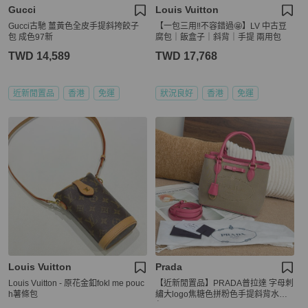
Gucci
Louis Vuitton
Gucci古馳 薑黃色全皮手提斜挎餃子
【一包三用‼️不容錯過🤩】LV 中古豆
包 成色97新
腐包｜飯盒子｜斜背｜手提 兩用包
TWD 14,589
TWD 17,768
近新閒置品
香港
免運
狀況良好
香港
免運
Louis Vuitton
Prada
Louis Vuitton - 原花金釦fokl me pouc
【近新閒置品】PRADA普拉達 字母刺
h薯條包
繡大logo焦糖色拼粉色手提斜背水餃
包