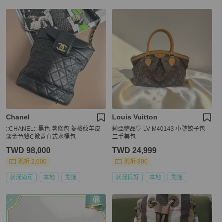
Chanel
Louis Vuitton
::CHANEL:: 黑色 薯條包 菱格紋羊皮
莉亞精品♡ LV M40143 小號餃子包
淡金色雙C掀蓋直式水桶包
二手美包
TWD 98,000
TWD 24,999
現折 2,000
現折 800
狀況尚可
本地
免運
狀況良好
本地
免運