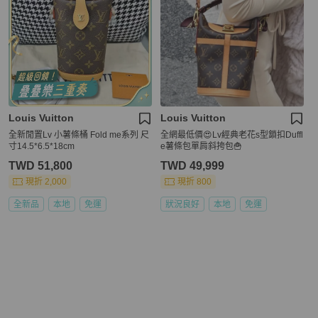
Louis Vuitton
Louis Vuitton
全新閒置Lv 小薯條桶 Fold me系列 尺
全網最低價😍Lv經典老花s型鎖扣Duffl
寸14.5*6.5*18cm
e薯條包單肩斜挎包🍟
TWD 51,800
TWD 49,999
現折 2,000
現折 800
全新品
本地
免運
狀況良好
本地
免運