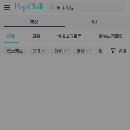
布 水餃包
商品
用戶
綜合
最新
價格由低至高
價格由高至低
優惠商品
品牌
分類
價格
出貨地點
篩選