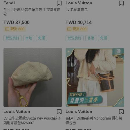
Fendi
Louis Vuitton
Fendi 芬迪 奶昔白燒賣包 手提斜背均
Lv 老花薯條包
🉑
TWD 37,500
TWD 40,714
現折 800
現折 800
狀況良好
本地
免運
狀況良好
香港
免運
Louis Vuitton
Louis Vuitton
LV 白牛皮壓紋Gyoza Key Pouch餃子
👜LV｜Duffle系列 Monogram 帆布薯
鑰匙零錢包M26007
條包🍟