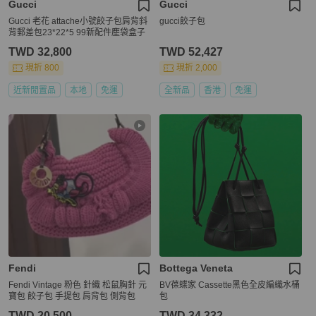
Gucci
Gucci
Gucci 老花 attache小號餃子包肩背斜
gucci餃子包
背郵差包23*22*5 99新配件塵袋盒子
TWD 32,800
TWD 52,427
現折 800
現折 2,000
近新閒置品
本地
免運
全新品
香港
免運
Fendi
Bottega Veneta
Fendi Vintage 粉色 針織 松鼠胸針 元
BV葆蝶家 Cassette黑色全皮編織水桶
寶包 餃子包 手提包 肩背包 側背包
包
TWD 20,500
TWD 34,332