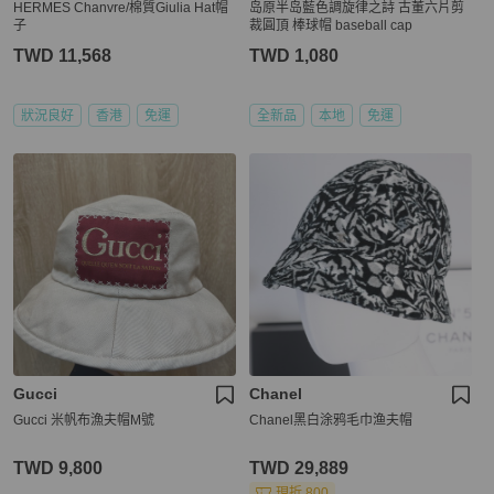
HERMES Chanvre/棉質Giulia Hat帽
岛原半岛藍色調旋律之詩 古董六片剪
子
裁圓頂 棒球帽 baseball cap
TWD 11,568
TWD 1,080
狀況良好
香港
免運
全新品
本地
免運
Gucci
Chanel
Gucci 米帆布漁夫帽M號
Chanel黑白涂鸦毛巾渔夫帽
TWD 9,800
TWD 29,889
現折 800