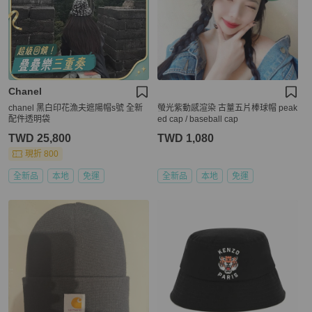
Chanel
chanel 黑白印花漁夫遮陽帽s號 全新
螢光紫動感渲染 古蕫五片棒球帽 peak
配件透明袋
ed cap / baseball cap
TWD 25,800
TWD 1,080
現折 800
全新品
本地
免運
全新品
本地
免運