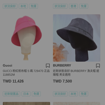
狀況良好
本地
免運
狀況良好
香港
免運
Gucci
BURBERRY
GUCCI 粉紅帆布帽 S 碼 729470 正品
近新狀態良好 BURBERRY 漁夫帽 遮
118852M
陽帽 男女適用
TWD 11,426
TWD 7,500
近新閒置品
日本
免運
狀況良好
本地
免運