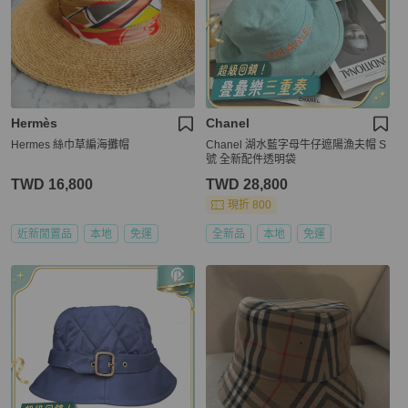
Hermès
Chanel
Hermes 絲巾草編海攤帽
Chanel 湖水藍字母牛仔遮陽漁夫帽 S
號 全新配件透明袋
TWD 16,800
TWD 28,800
現折 800
近新閒置品
本地
免運
全新品
本地
免運