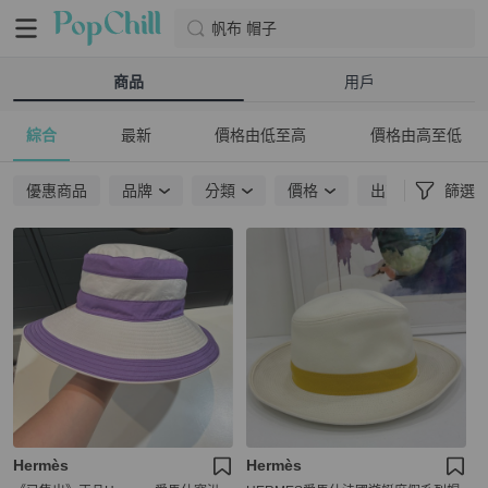
帆布 帽子
商品
用戶
綜合
最新
價格由低至高
價格由高至低
優惠商品
品牌
分類
價格
出貨地點
篩選
Hermès
Hermès