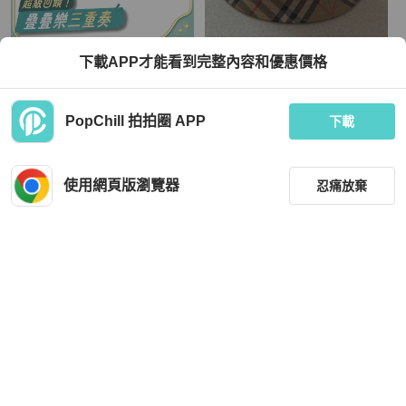
BURBERRY
BURBERRY
下載APP才能看到完整內容和優惠價格
【赫蒂國際精品】 Burberry 巴寶利 藍
Burberry 漁夫帽
漁夫帽 vintage
TWD 5,800
TWD 6,500
PopChill 拍拍圈 APP
下載
狀況良好
本地
免運
近新閒置品
本地
免運
使用網頁版瀏覽器
忍痛放棄
篩選
重設
品牌
分類
Hermès
Chanel