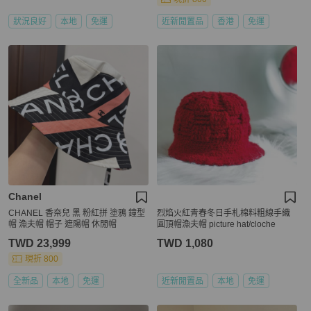
狀況良好
本地
免運
近新閒置品
香港
免運
Chanel
CHANEL 香奈兒 黑 粉紅拼 塗鴉 鐘型
烈焰火紅青春冬日手札棉料粗線手織
帽 漁夫帽 帽子 遮陽帽 休閒帽
圓頂帽漁夫帽 picture hat/cloche
TWD 23,999
TWD 1,080
現折 800
全新品
本地
免運
近新閒置品
本地
免運