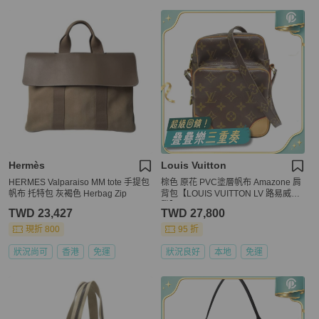
Hermès
Louis Vuitton
HERMES Valparaiso MM tote 手提包
棕色 原花 PVC塗層帆布 Amazone 肩
帆布 托特包 灰褐色 Herbag Zip
背包【LOUIS VUITTON LV 路易威
登】 M45236
TWD 23,427
TWD 27,800
現折 800
95 折
狀況尚可
香港
免運
狀況良好
本地
免運