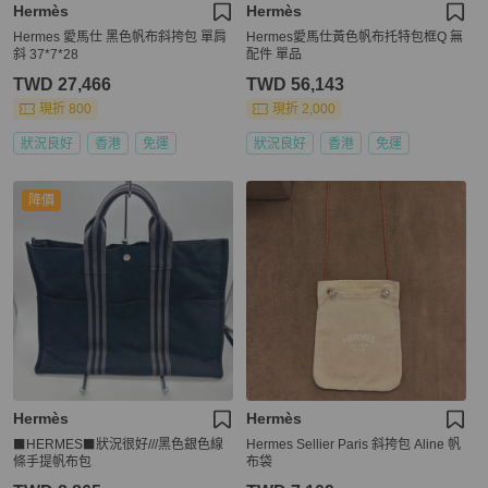
Hermès
Hermès
Hermes 愛馬仕 黑色帆布斜挎包 單肩
Hermes愛馬仕黃色帆布托特包框Q 無
斜 37*7*28
配件 單品
TWD 27,466
TWD 56,143
現折 800
現折 2,000
狀況良好
香港
免運
狀況良好
香港
免運
降價
Hermès
Hermès
⬛HERMES⬛狀況很好///黑色銀色線
Hermes Sellier Paris 斜挎包 Aline 帆
條手提帆布包
布袋