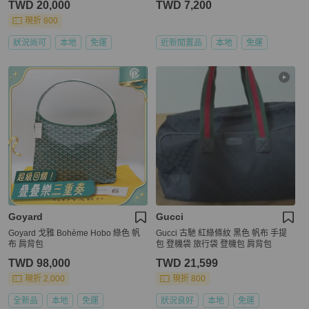
TWD 20,000
TWD 7,200
現折 800
狀況尚可
本地
免運
近新閒置品
本地
免運
Goyard
Gucci
Goyard 戈雅 Bohème Hobo 綠色 帆
Gucci 古馳 紅綠條紋 黑色 帆布 手提
布 肩背包
包 登機袋 旅行袋 登機包 肩背包
TWD 98,000
TWD 21,599
現折 2,000
現折 800
全新品
本地
免運
狀況良好
本地
免運