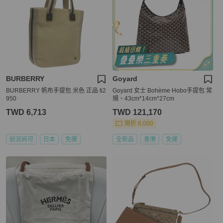
BURBERRY
Goyard
BURBERRY 帆布手提包 米色 正品 ti2
Goyard 女士 Bohème Hobo手提包 常
950
規、43cm*14cm*27cm
TWD 6,713
TWD 121,170
現折 8,000
狀況尚可
日本
免運
全新品
香港
免運