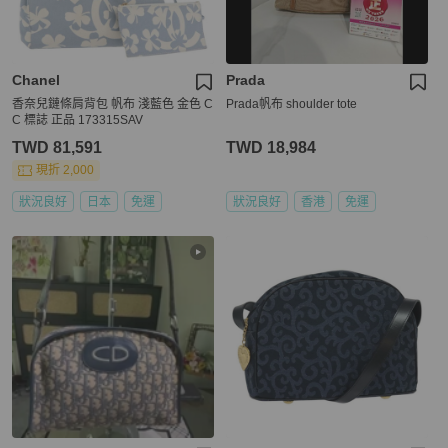
Chanel
Prada
香奈兒鏈條肩背包 帆布 淺藍色 金色 C
Prada帆布 shoulder tote
C 標誌 正品 173315SAV
TWD 81,591
TWD 18,984
現折 2,000
狀況良好
日本
免運
狀況良好
香港
免運