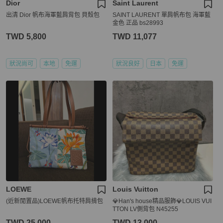
Dior
Saint Laurent
出清 Dior 帆布海軍藍肩背包 貝殼包
SAINT LAURENT 單肩帆布包 海軍藍
金色 正品 bs28993
TWD 5,800
TWD 11,077
狀況尚可
本地
免運
狀況良好
日本
免運
LOEWE
Louis Vuitton
(近新閒置品)LOEWE帆布托特肩揹包
💎Han's house精品服飾💎LOUIS VUI
TTON LV側背包 N45255
TWD 25,000
TWD 13,000