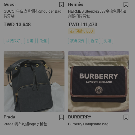
Gucci
Hermès
GUCCI 牛皮皮革/帆布Shoulder Bag
HERMES Steeple2537金棕色帆布B
肩背袋
刻銀扣肩背包
TWD 13,648
TWD 111,473
現折 8,000
狀況良好
香港
免運
狀況良好
香港
免運
Prada
BURBERRY
Prada 帆布刺繡logo水桶包
Burberry Hampshire bag