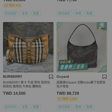
現折 800
狀況良好
本地
免運
狀況良好
本地
免運
BURBERRY
Goyard
BURBERRY 摩卡 牛皮 帆布 肩背包
高雅德/Goyard 戈雅Hobo腋下包肩背
斜背包 兩用包 牛角包 購物包
包子母包
TWD 14,500
TWD 88,729
現折 2,000
狀況尚可
本地
免運
狀況良好
香港
免運