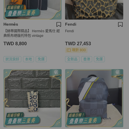
Hermès
Fendi
【赫蒂國際精品】 Hermès 愛馬仕 經
Fendi
典帆布絕版托特包 vintage
TWD 8,800
TWD 27,453
現折 800
狀況良好
本地
免運
全新品
香港
免運