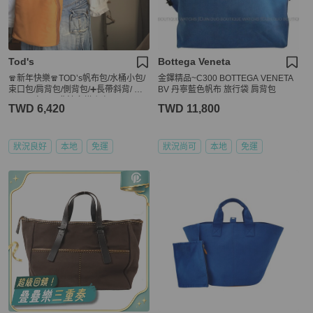
Tod's
Bottega Veneta
🧣新年快樂🧣TOD’s帆布包/水桶小包/
金鐸精品~C300 BOTTEGA VENETA
束口包/肩背包/側背包/➕長帶斜背/ 🌠
BV 丹寧藍色帆布 旅行袋 肩背包
正品🌠少用🌠背法多樣/很輕
TWD 6,420
TWD 11,800
狀況良好
本地
免運
狀況尚可
本地
免運