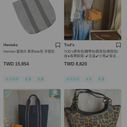
Hermès
Tod's
Hermes 愛馬仕 帆布tote包 手提包
TOD’s帆布包/鏈帶包/肩背包/側背包/
自➕長帶斜背/ 🌠正品🌠少用🌠背法多
樣/很輕
TWD 15,954
TWD 8,820
狀況良好
香港
免運
狀況良好
本地
免運