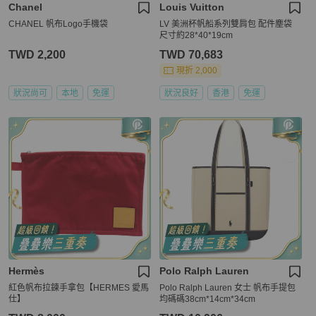
Chanel
Louis Vuitton
CHANEL 帆布Logo手機袋
LV 美洲杯帆船系列雙肩包 配件塵袋
尺寸約28*40*19cm
TWD 2,200
TWD 70,683
現折 2,000
狀況尚可
本地
免運
狀況良好
香港
免運
Hermès
Polo Ralph Lauren
紅色帆布拉鍊手拿包【HERMES 愛馬
Polo Ralph Lauren 女士 帆布手提包
仕】
均碼碼38cm*14cm*34cm