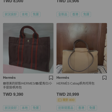
TWD 8,000
TWD 10,906
狀況良好
本地
免運
全新品
香港
免運
Hermès
Hermès
🟥很美的狀態/HERMES/🟥/愛馬仕/小
HERMÈS Cabag帆布托特包
手提袋/帆布包
TWD 9,390
TWD 20,999
現折 800
狀況良好
本地
免運
近新閒置品
香港
免運