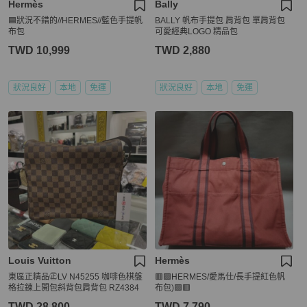
Hermès
Bally
🟦狀況不錯的//HERMES//藍色手提帆
BALLY 帆布手提包 肩背包 單肩背包
布包
可愛經典LOGO 精品包
TWD 10,999
TWD 2,880
狀況良好
本地
免運
狀況良好
本地
免運
Louis Vuitton
Hermès
東區正精品㊣LV N45255 咖啡色棋盤
🟥🟪HERMES/愛馬仕/長手提紅色帆
格拉鍊上開包斜背包肩背包 RZ4384
布包)🟪🟥
TWD 28,800
TWD 7,790