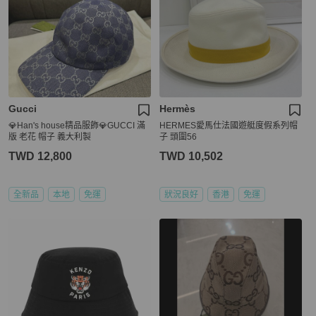
Gucci
Hermès
💎Han's house精品服飾💎GUCCI 滿
HERMES愛馬仕法國遊艇度假系列帽
版 老花 帽子 義大利製
子 頭圍56
TWD 12,800
TWD 10,502
全新品
本地
免運
狀況良好
香港
免運