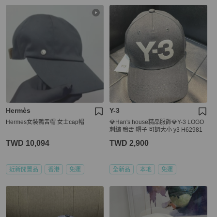
Hermès
Y-3
Hermes女裝鴨舌帽 女士cap帽
💎Han's house精品服飾💎Y-3 LOGO
刺繡 鴨舌 帽子 可調大小 y3 H62981
TWD 10,094
TWD 2,900
近新閒置品
香港
免運
全新品
本地
免運