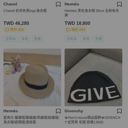
Chanel
Hermès
Chanel 奶茶色黑logo漁夫帽
Hermes 黑色漁夫帽 58cm 全新有吊
牌
TWD 46,280
TWD 18,800
現折 800
現折 499
全新品
本地
免運
全新品
本地
免運
Hermès
Givenchy
愛馬仕 編織帽/藤編貓/草編帽/麻編帽/
💎Han's house精品服飾💎GIVENCH
漁夫帽/遮陽帽/渡假風
Y 紀梵希 毛帽 原價13600