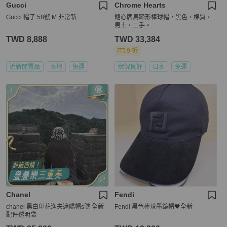
Gucci
Chrome Hearts
Gucci 帽子 58號 M 非常新
鉻心牌馬蹄形棒球帽，黑色，棉質，
男士，二手。
TWD 8,888
TWD 33,384
9 折
近新閒置品
本地
免運
狀況良好
日本
免運
Chanel
Fendi
chanel 黑白印花漁夫遮陽帽s號 全新
Fendi 黑色棒球墨鏡帽🖤全新
配件透明袋