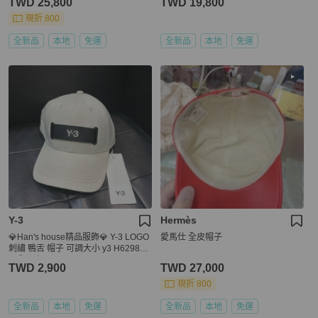
TWD 25,800
TWD 19,800
現折 800
全新品
本地
免運
全新品
本地
免運
Y-3
Hermès
💎Han's house精品服飾💎 Y-3 LOGO
愛馬仕 全皮帽子
刺繡 鴨舌 帽子 可調大小 y3 H62984
現貨 原價3780
TWD 2,900
TWD 27,000
現折 800
全新品
本地
免運
全新品
本地
免運