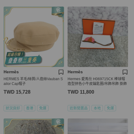
Hermès
Hermès
HERMES 羊毛/絲質/人造絲Vauban S
Hermes 愛馬仕 H069715CK 棒球帽
ailor Cap帽子
造型拼色小牛皮鑰匙圈/吊飾吊飾 掛飾
TWD 15,728
TWD 11,800
狀況良好
香港
免運
近新閒置品
本地
免運