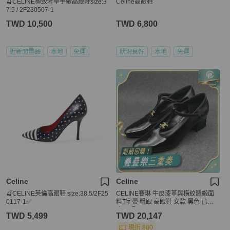
🍒CELINE極致奢華手縫高跟鞋size:3
Celine高跟鞋
7.5 / 2F230507-1
TWD 10,500
TWD 6,800
近新閒置品
本地
免運
狀況良好
本地
免運
Celine
Celine
🍒CELINE英倫高跟鞋 size:38.5/2F25
CELINE賽琳 牛皮漆革與橫紋羅緞面
0117-1✅
料T字帶 粗跟 高跟鞋 女款 黑色 已貼
底37碼
TWD 5,499
TWD 20,147
現折 800