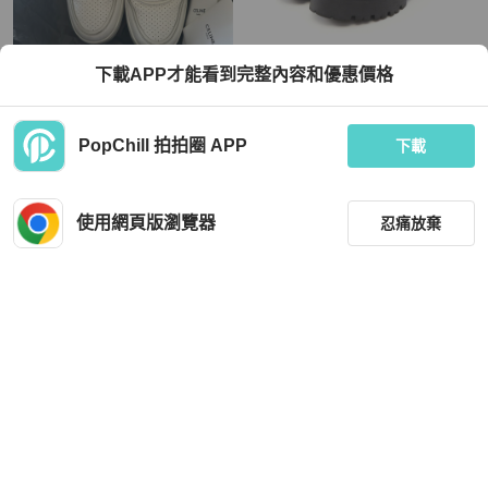
Celine
Celine
下載APP才能看到完整內容和優惠價格
CELINE 半筒小白鞋
CELINE 厚底繫帶短靴 #37 尼龍皮革
黑色 二手 女款
TWD 10,000
TWD 33,384
PopChill 拍拍圈 APP
下載
9 折
狀況良好
本地
免運
狀況良好
日本
免運
使用網頁版瀏覽器
忍痛放棄
篩選
重設
品牌
分類
Celine
Celine