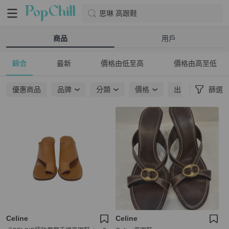
思琳 高跟鞋
商品
用戶
綜合
最新
價格由低至高
價格由高至低
優惠商品
品牌
分類
價格
出貨地點
篩選
Celine
Celine