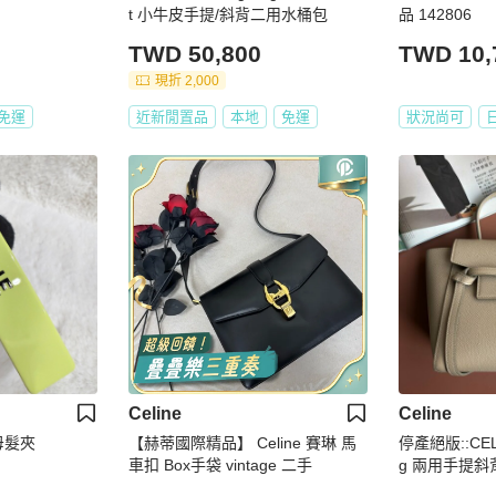
t 小牛皮手提/斜背二用水桶包
品 142806
TWD 50,800
TWD 10,
現折 2,000
免運
近新閒置品
本地
免運
狀況尚可
Celine
Celine
母髮夾
【赫蒂國際精品】 Celine 賽琳 馬
停產絕版::CELIN
車扣 Box手袋 vintage 二手
g 兩用手提斜