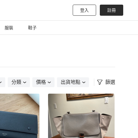
登入
註冊
服裝
鞋子
分類
價格
出貨地點
篩選