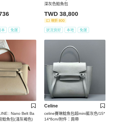
深灰色鯰魚包
736
TWD 38,800
現折 800
日本
免運
狀況良好
本地
免運
Celine
E:: Nano Belt Ba
celine賽琳鯰魚包超mini藍灰色/15*
背鯰魚包(淺灰褐色)
14*8cm/附件：肩帶