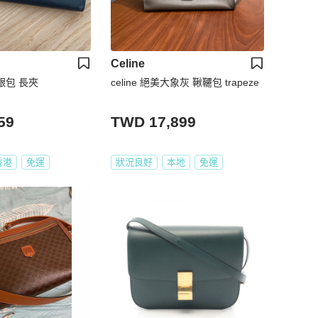
Celine
長銀包 長夾
celine 絕美大象灰 鞦韆包 trapeze
59
TWD 17,899
香港
免運
狀況良好
本地
免運