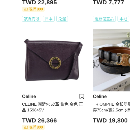
TWD 22,895
TWD 7,777
現折 800
狀況尚可
日本
免運
近新閒置品
本地
Celine
Celine
CELINE 圓背包 皮革 紫色 金色 正
TRIOMPHE 金釦
品 159845V
帶75cm/寬2.5cm (
TWD 26,366
TWD 19,800
現折 800