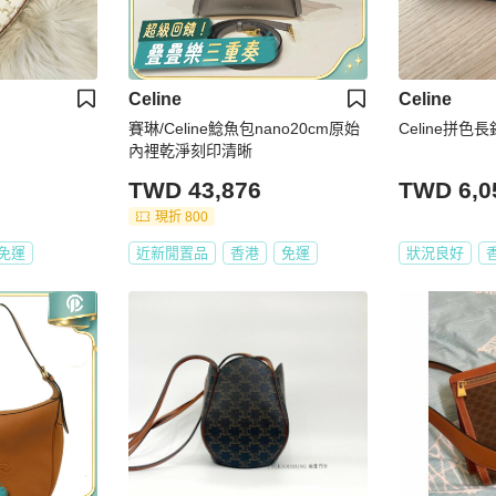
Celine
Celine
賽琳/Celine鯰魚包nano20cm原始
Celine拼色
內裡乾淨刻印清晰
TWD 43,876
TWD 6,0
現折 800
免運
近新閒置品
香港
免運
狀況良好