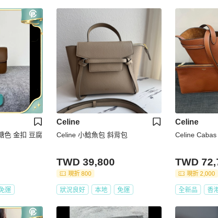
Celine
Celine
焦糖色 金扣 豆腐
Celine 小鯰魚包 斜背包
Celine Cabas 
TWD 39,800
TWD 72,
現折 800
現折 2,000
免運
狀況良好
本地
免運
全新品
香