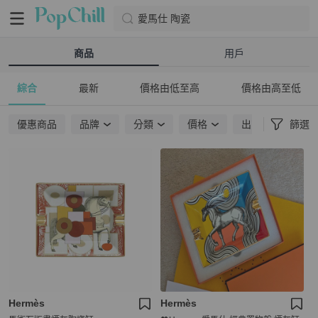
愛馬仕 陶瓷
商品
用戶
綜合
最新
價格由低至高
價格由高至低
優惠商品
品牌
分類
價格
出貨地點
篩選
Hermès
Hermès