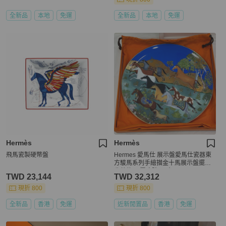
全新品
本地
免運
全新品
本地
免運
Hermès
Hermès
飛馬瓷製硬幣盤
Hermes 愛馬仕 展示盤愛馬仕瓷器東
方駿馬系列手繪描金十馬展示盤擺飾
收藏款 閒置痕跡 尺寸：32cm
TWD 23,144
TWD 32,312
現折 800
現折 800
全新品
香港
免運
近新閒置品
香港
免運