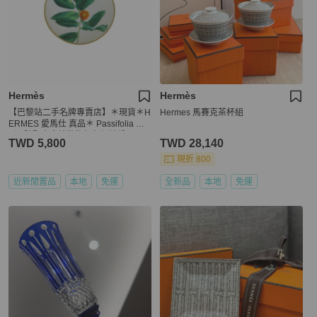
Hermès
Hermès
【巴黎站二手名牌專賣店】＊現貨＊H
Hermes 馬賽克茶杯組
ERMES 愛馬仕 真品＊ Passifolia 系
列 2號陶瓷金線裝飾麵包奶油盤
TWD 5,800
TWD 28,140
現折 800
近新閒置品
本地
免運
全新品
本地
免運