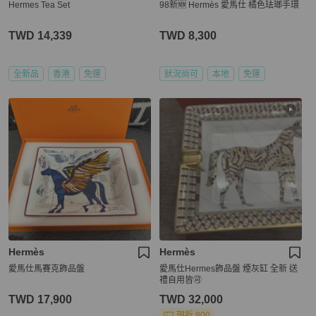
Hermes Tea Set
98新🆕 Hermès 愛馬仕 橘色珐瑯手環
TWD 14,339
TWD 8,300
全新品
香港
免運
狀況尚可
本地
免運
Hermès
Hermès
愛馬仕馬賽克飾品盤
愛馬仕Hermes飾品盤 煙灰缸 全新 送
禮自用皆🉑
TWD 17,900
TWD 32,000
現折 800