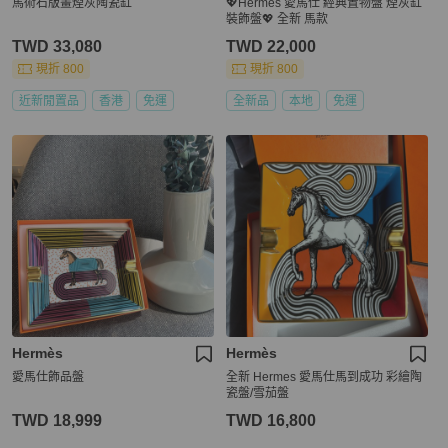
馬術石版畫煙灰陶瓷缸
💖Hermes 愛馬仕 經典置物盤 煙灰缸
裝飾盤💖 全新 馬款
TWD 33,080
TWD 22,000
現折 800
現折 800
近新閒置品
香港
免運
全新品
本地
免運
Hermès
Hermès
愛馬仕飾品盤
全新 Hermes 愛馬仕馬到成功 彩繪陶
瓷盤/雪茄盤
TWD 18,999
TWD 16,800