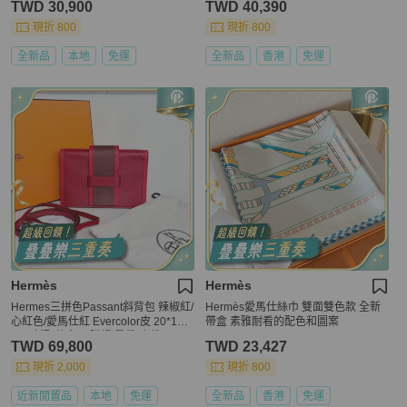
TWD 30,900
TWD 40,390
現折 800
現折 800
全新品
本地
免運
全新品
香港
免運
Hermès
Hermès
Hermes三拼色Passant斜背包 辣椒紅/
Hermès愛馬仕絲巾 雙面雙色款 全新
心紅色/愛馬仕紅 Evercolor皮 20*14*
帶盒 素雅耐看的配色和圖案
2 99新配件盒子 購證 肩帶 塵袋
TWD 69,800
TWD 23,427
現折 2,000
現折 800
近新閒置品
本地
免運
全新品
香港
免運