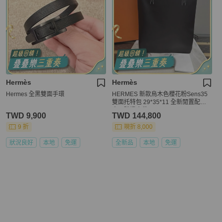
Hermès
Hermès
Hermes 全黑雙面手環
HERMES 新款烏木色櫻花粉Sens35
雙面托特包 29*35*11 全新閒置配件
盒子購證塵袋
TWD 9,900
TWD 144,800
9 折
現折 8,000
狀況良好
本地
免運
全新品
本地
免運