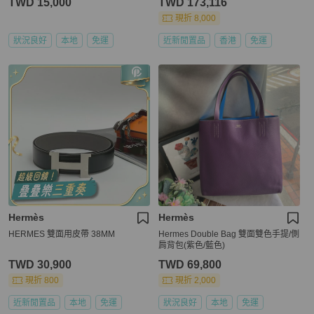
TWD 15,000
TWD 173,116
現折 8,000
狀況良好
本地
免運
近新閒置品
香港
免運
Hermès
Hermès
HERMES 雙面用皮帶 38MM
Hermes Double Bag 雙面雙色手提/側
肩背包(紫色/藍色)
TWD 30,900
TWD 69,800
現折 800
現折 2,000
近新閒置品
本地
免運
狀況良好
本地
免運