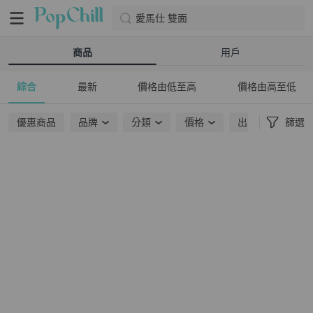
愛馬仕 雙面
商品
用戶
綜合
最新
價格由低至高
價格由高至低
優惠商品
品牌
分類
價格
出貨地點
篩選