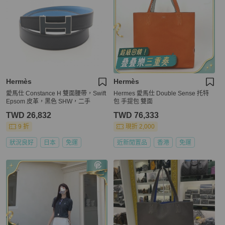
Hermès
Hermès
愛馬仕 Constance H 雙面腰帶，Swift
Hermes 愛馬仕 Double Sense 托特
Epsom 皮革，黑色 SHW，二手
包 手提包 雙面
TWD 26,832
TWD 76,333
9 折
現折 2,000
狀況良好
日本
免運
近新閒置品
香港
免運