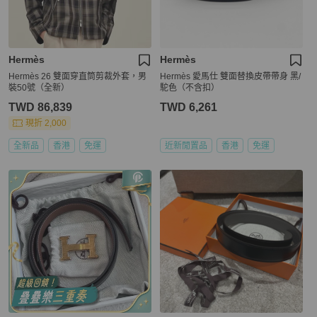
Hermès
Hermès
Hermès 26 雙面穿直筒剪裁外套，男
Hermès 愛馬仕 雙面替換皮帶帶身 黑/
裝50號（全新）
駝色（不含扣）
TWD 86,839
TWD 6,261
現折 2,000
全新品
香港
免運
近新閒置品
香港
免運