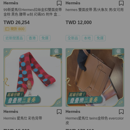
Hermès
Hermès
99新愛馬仕Hermes拉絲金扣雙面皮帶
hermes 雙面皮帶 黑/大象灰 男/女可用
金棕 黑色 腰帶 w刻 尺碼95 附件 盒子
塵袋
TWD 26,254
TWD 12,000
現折 800
近新閒置品
香港
免運
全新品
本地
免運
Hermès
Hermès
Hermès 愛馬仕 彩色背帶
Hermes愛馬仕 twins金棕色 evercolor
皮