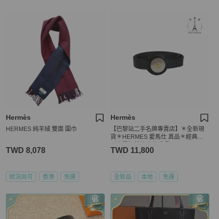
Hermès
Hermès
HERMES 純羊絨 雙面 圍巾
【巴黎站二手名牌專賣店】＊全新現
貨＊HERMES 愛馬仕 真品＊經典圓
形金屬釦雙繞皮革手環
TWD 8,078
TWD 11,800
狀況尚可
香港
免運
全新品
本地
免運