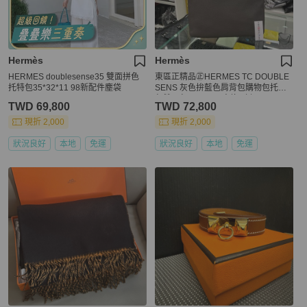
Hermès
Hermès
HERMES doublesense35 雙面拼色
東區正精品㊣HERMES TC DOUBLE
托特包35*32*11 98新配件塵袋
SENS 灰色拚藍色肩背包購物包托特
包雙面包 RZ5421 方塊P刻
TWD 69,800
TWD 72,800
現折 2,000
現折 2,000
狀況良好
本地
免運
狀況良好
本地
免運