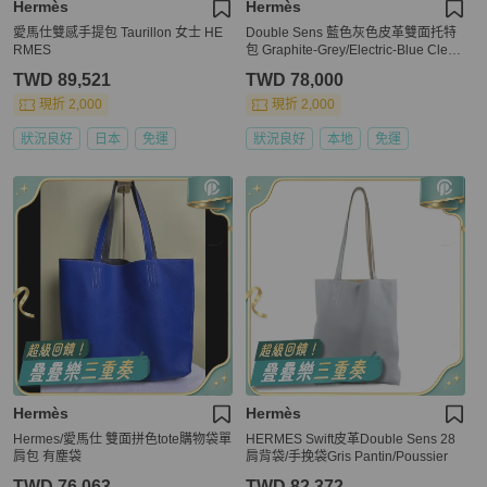
Hermès
Hermès
愛馬仕雙感手提包 Taurillon 女士 HE
Double Sens 藍色灰色皮革雙面托特
RMES
包 Graphite-Grey/Electric-Blue Clem
ence-Bull Calfskin
TWD 89,521
TWD 78,000
現折 2,000
現折 2,000
狀況良好
日本
免運
狀況良好
本地
免運
Hermès
Hermès
Hermes/愛馬仕 雙面拼色tote購物袋單
HERMES Swift皮革Double Sens 28
肩包 有塵袋
肩背袋/手挽袋Gris Pantin/Poussier
TWD 76,063
TWD 82,372