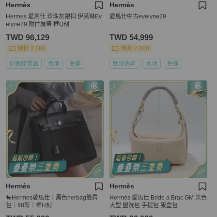
Hermès
Hermès
Hermes 愛馬仕 珍珠灰銀扣 伊芙琳Ev
愛馬仕中古evelyne29
elyne29 附件肩帶 框Q刻
TWD 96,129
TWD 54,999
現折 2,000
現折 2,000
近新閒置品
香港
免運
狀況尚可
本地
免運
Hermès
Hermès
🐎Hermes愛馬仕｜黑色herbag雙肩
Hermès 愛馬仕 Bride a Brac GM 米色
包｜98新｜框H刻
大型 盥洗包 手提包 飯盒包