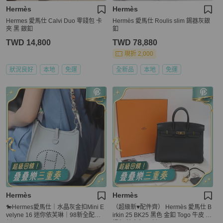
Hermès
Hermès
Hermes 愛馬仕 Calvi Duo 零錢包 卡
Hermès 愛馬仕 Roulis slim 錫器灰銀
夾 黑 銀釦
釦
TWD 14,800
TWD 78,880
現折 2,000
狀況良好
本地
免運
全新品
本地
免運
Hermès
Hermès
🐎Hermes愛馬仕｜水晶灰金扣Mini E
（超級新♥️配件齊） Hermès 愛馬仕 B
velyne 16 迷你依芙琳｜98新全配｜B
irkin 25 BK25 黑色 金釦 Togo 牛皮 手
刻
提包 鉑金包 C 刻