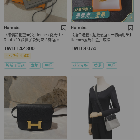
Hermès
Hermès
（甜價請把握❤️)🏷️Hermes 愛馬仕．
【適合送禮✨超級便宜✨一物兩用🧡】
Roulis 19 豬鼻子 銀河灰 A刻/客人寄
Hermes愛馬仕金扣戒指
賣
TWD 142,800
TWD 8,074
現折 4,500
近新閒置品
本地
免運
狀況良好
香港
免運