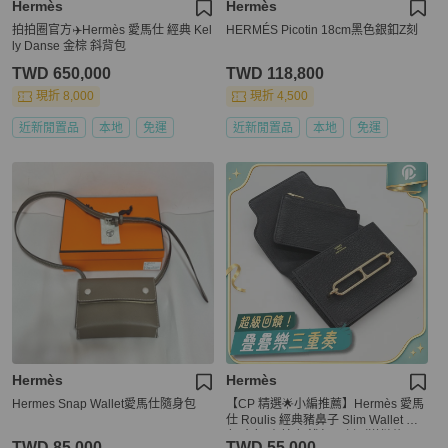
Hermès
Hermès
拍拍圈官方✈️Hermès 愛馬仕 經典 Kel
HERMÉS Picotin 18cm黑色銀釦Z刻
ly Danse 金棕 斜背包
TWD 650,000
TWD 118,800
現折 8,000
現折 4,500
近新閒置品
本地
免運
近新閒置品
本地
免運
Hermès
Hermès
Hermes Snap Wallet愛馬仕隨身包
【CP 精選🌟小編推薦】Hermès 愛馬
仕 Roulis 經典豬鼻子 Slim Wallet 黑
色 金釦 山羊皮 錢包 Z 刻（送鏈條⛓️可
TWD 85,000
TWD 55,000