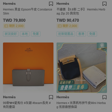
Hermès
Hermès
Hermes 黑金 Epsom牛皮 Constance
不議價 【9.8新 二手】 Hermès Herb
Slim
ag Zip 20 肩背包
TWD 79,800
TWD 90,470
現折 2,000
現折 2,000
狀況良好
本地
免運
近新閒置品
香港
免運
Hermès
Hermès
99新🩶#愛馬仕 #灰銀 #bearn長夾 #
Hermes • 米黑帆布拼牛皮Mini Herba
有防塵袋
g 🈶原廠替換袋