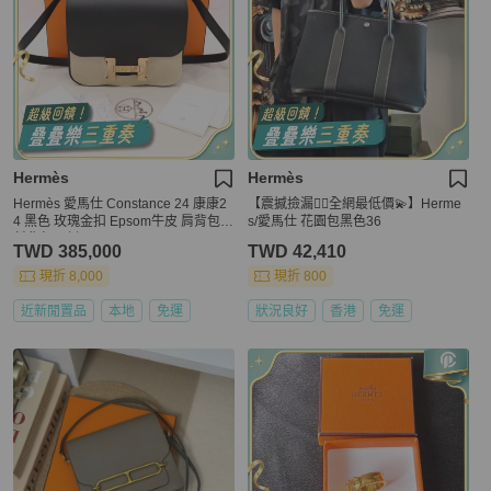
Hermès
Hermès
Hermès 愛馬仕 Constance 24 康康2
【震撼撿漏👍🏻全網最低價💫】Herme
4 黑色 玫瑰金扣 Epsom牛皮 肩背包
s/愛馬仕 花園包黑色36
斜背包 D刻
TWD 385,000
TWD 42,410
現折 8,000
現折 800
近新閒置品
本地
免運
狀況良好
香港
免運