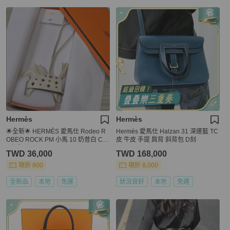
Hermès
Hermès
🌟全新🌟 HERMÈS 愛馬仕 Rodeo R
Hermès 愛馬仕 Halzan 31 深邃藍 TC
OBEO ROCK PM 小馬 10 奶昔白 Cra
皮 牛皮 手提 肩背 斜背包 D刻
ie銀釦
TWD 36,000
TWD 168,000
現折 800
現折 8,000
全新品
本地
免運
狀況良好
本地
免運