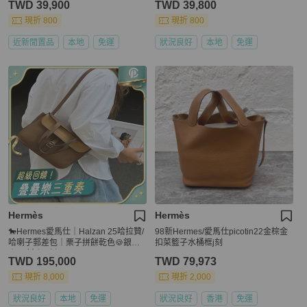
TWD 39,900
TWD 39,800
現折 800
現折 800
近新閒置品
本地
免運
狀況良好
本地
免運
Hermès
Hermès
🐎Hermes愛馬仕｜Halzan 25哈拉贊/
98新Hermes/愛馬仕picotin22金棕金
哈喇子郵差包｜栗子拼餅乾色🍪銀扣
扣菜籃子水桶框j刻
｜99新｜U刻
TWD 195,000
TWD 79,973
現折 8,000
現折 2,000
狀況良好
本地
免運
狀況良好
香港
免運