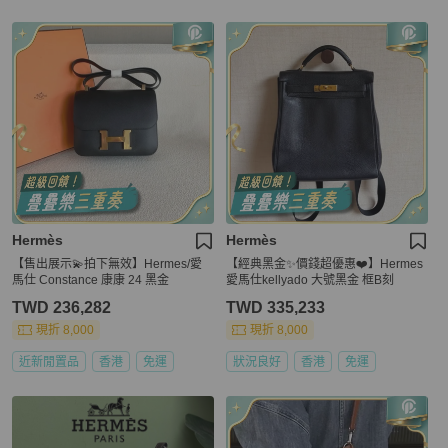
Hermès
Hermès
【售出展示💫拍下無效】Hermes/愛
【經典黑金✨價錢超優惠❤️】Hermes
馬仕 Constance 康康 24 黑金
愛馬仕kellyado 大號黑金 框B刻
TWD 236,282
TWD 335,233
現折 8,000
現折 8,000
近新閒置品
香港
免運
狀況良好
香港
免運