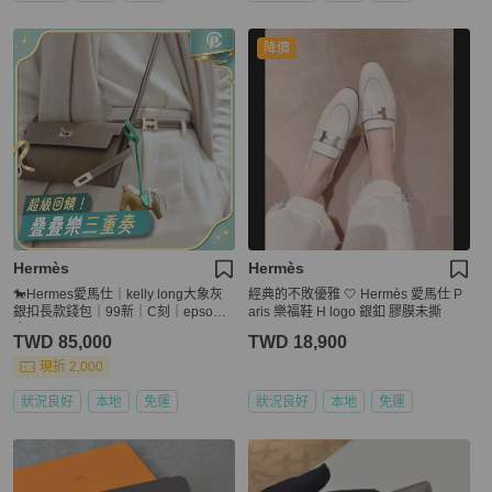
降價
Hermès
Hermès
🐎Hermes愛馬仕｜kelly long大象灰
經典的不敗優雅 🤍 Hermès 愛馬仕 P
銀扣長款錢包｜99新｜C刻｜epsom
aris 樂福鞋 H logo 銀釦 膠膜未撕
皮
TWD 85,000
TWD 18,900
現折 2,000
狀況良好
本地
免運
狀況良好
本地
免運