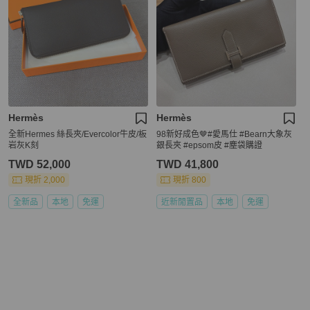
Hermès
Hermès
全新Hermes 絲長夾/Evercolor牛皮/板
98新好成色🤎#愛馬仕 #Bearn大象灰
岩灰K刻
銀長夾 #epsom皮 #塵袋購證
TWD 52,000
TWD 41,800
現折 2,000
現折 800
全新品
本地
免運
近新閒置品
本地
免運