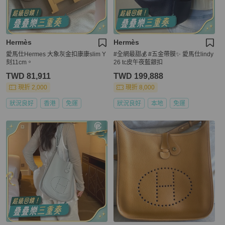
Hermès
Hermès
愛馬仕Hermes 大象灰金扣康康slim Y
#全網最甜💰 #五金帶膜✨ 愛馬仕lindy
刻11cm。
26 tc皮午夜藍銀扣
TWD 81,911
TWD 199,888
現折 2,000
現折 8,000
狀況良好
香港
免運
狀況良好
本地
免運