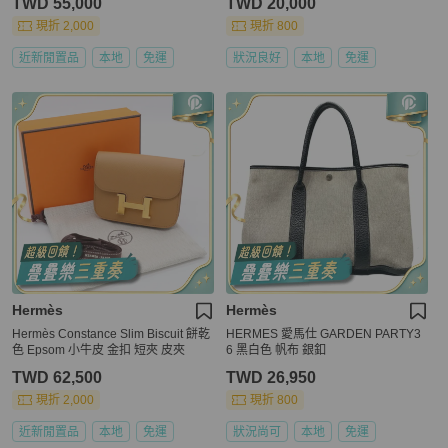
TWD 55,000
TWD 20,000
現折 2,000
現折 800
近新閒置品
本地
免運
狀況良好
本地
免運
Hermès
Hermès
Hermès Constance Slim Biscuit 餅乾
HERMES 愛馬仕 GARDEN PARTY3
色 Epsom 小牛皮 金扣 短夾 皮夾
6 黑白色 帆布 銀釦
TWD 62,500
TWD 26,950
現折 2,000
現折 800
近新閒置品
本地
免運
狀況尚可
本地
免運