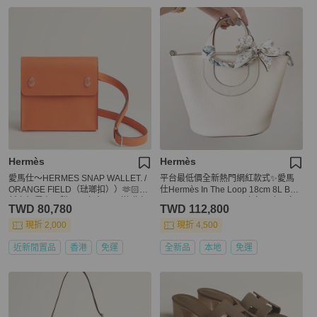
Hermès
Hermès
愛馬仕～HERMES SNAP WALLET. /
平台最低價全新熱門網紅款式✨愛馬
ORANGE FIELD（琺瑯扣））🫶🏻迎
仕Hermès In The Loop 18cm 8L Beto
新上架優惠😎購買以上商品👆🏻送贈本
n Taurillon Clemence 豬鼻子冰川白
TWD 80,780
TWD 112,800
人賣場內Louis Vuitton裙一件（確認
奶昔白銀釦菜籃子小水桶
訂單付款為先）🙇🏻‍♀️
現折 2,000
現折 4,500
近新閒置品
香港
免運
全新品
本地
免運