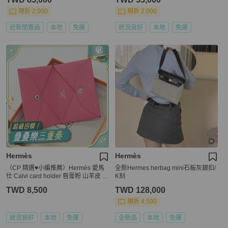
以斜背）
現折 2,000
現折 2,000
近新閒置品
本地
免運
狀況良好
本地
免運
Hermès
Hermès
（CP 精選♥️小編推薦）Hermès 愛馬
全新Hermes herbag mini石板灰銀扣/
仕 Calvi card holder 唇膏粉 山羊皮 卡
K刻
包 Y 刻
TWD 8,500
TWD 128,000
現折 4,500
狀況良好
本地
免運
全新品
本地
免運