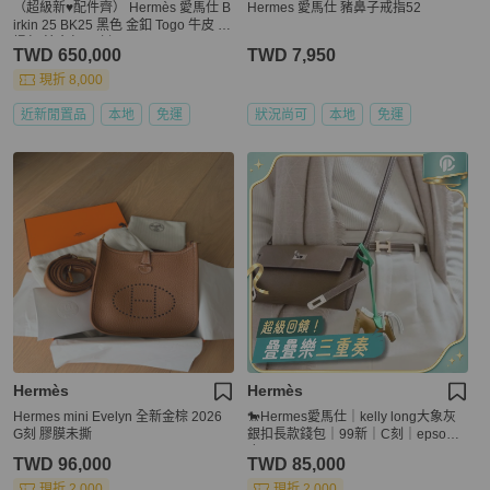
（超級新♥️配件齊） Hermès 愛馬仕 B
Hermes 愛馬仕 豬鼻子戒指52
irkin 25 BK25 黑色 金釦 Togo 牛皮 手
提包 鉑金包 C 刻
TWD 650,000
TWD 7,950
現折 8,000
近新閒置品
本地
免運
狀況尚可
本地
免運
Hermès
Hermès
Hermes mini Evelyn 全新金棕 2026
🐎Hermes愛馬仕｜kelly long大象灰
G刻 膠膜未撕
銀扣長款錢包｜99新｜C刻｜epsom
皮
TWD 96,000
TWD 85,000
現折 2,000
現折 2,000