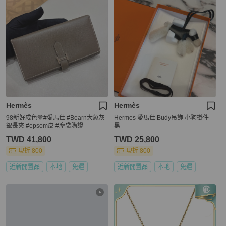
Hermès
Hermès
98新好成色🤎#愛馬仕 #Bearn大象灰
Hermes 愛馬仕 Budy吊飾 小狗掛件
銀長夾 #epsom皮 #塵袋購證
黑
TWD 41,800
TWD 25,800
現折 800
現折 800
近新閒置品
本地
免運
近新閒置品
本地
免運