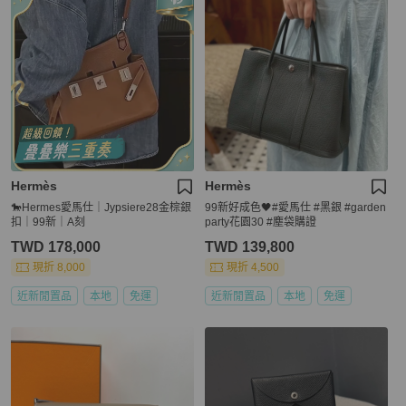
Hermès
Hermès
🐎Hermes愛馬仕｜Jypsiere28金棕銀
99新好成色🖤#愛馬仕 #黑銀 #garden
扣｜99新｜A刻
party花園30 #塵袋購證
TWD 178,000
TWD 139,800
現折 8,000
現折 4,500
近新閒置品
本地
免運
近新閒置品
本地
免運