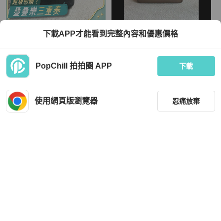
Hermès
Hermès
下載APP才能看到完整內容和優惠價格
Hermes 愛馬仕 黑金菜籃子18 附件鎖
Hermes Lindy 30
TWD 109,053
TWD 189,833
PopChill 拍拍圈 APP
下載
現折 8,000
現折 4,500
近新閒置品
香港
免運
近新閒置品
香港
免運
使用網頁版瀏覽器
忍痛放棄
篩選
重設
品牌
分類
Hermès
Hermès