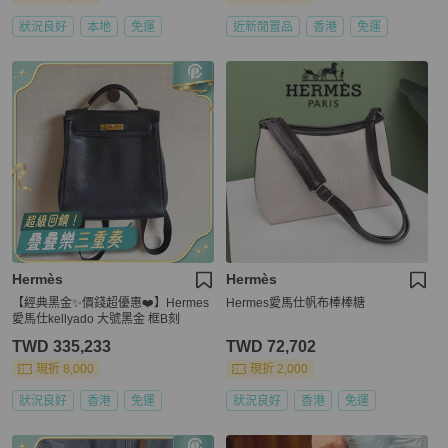
狀況良好
本地
免運
近新閒置品
香港
免運
Hermès
Hermès
【經典黑金✨價錢超優惠❤️】Hermes
Hermes愛馬仕帆布棒棒糖
愛馬仕kellyado 大號黑金 框B刻
TWD 335,233
TWD 72,702
現折 8,000
現折 2,000
狀況良好
香港
免運
狀況良好
香港
免運