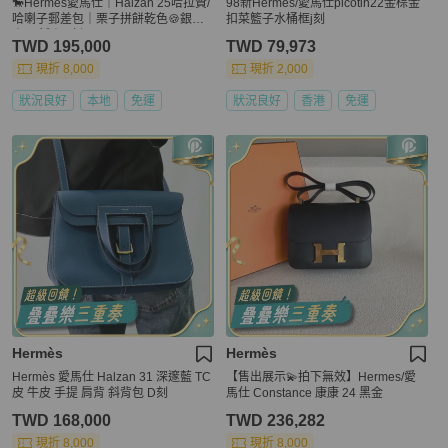
🐎Hermes愛馬仕｜Halzan 25哈拉贊/
98新Hermes/愛馬仕picotin22金棕金
哈喇子郵差包｜栗子拼餅乾色🍪銀扣
扣菜籃子水桶框j刻
｜99新｜U刻
TWD 195,000
TWD 79,973
現折 8,000
現折 2,000
狀況良好
本地
免運
狀況良好
香港
免運
Hermès
Hermès
Hermès 愛馬仕 Halzan 31 深邃藍 TC
【售出展示💫拍下無效】Hermes/愛
皮 牛皮 手提 肩背 斜背包 D刻
馬仕 Constance 康康 24 黑金
TWD 168,000
TWD 236,282
現折 8,000
現折 8,000