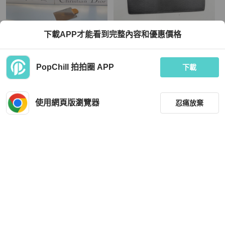
Hermès
Hermès
下載APP才能看到完整內容和優惠價格
HERMES 愛馬仕 Constance19 B刻
Hermès 愛馬仕 黑色山羊皮長款對折
康康金扣餅乾色
錢包
TWD 343,315
TWD 24,638
PopChill 拍拍圈 APP
下載
現折 4,500
現折 800
近新閒置品
香港
免運
狀況良好
香港
免運
使用網頁版瀏覽器
忍痛放棄
篩選
重設
品牌
分類
Hermès
Hermès