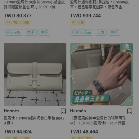
Hermès愛馬仕 大象灰Steve小號全皮
愛馬仕迷你凱莉2手提包，Epsom皮
雙扣翻蓋郵差包 尺寸28*20 X刻
革，橙色罌粟花圖案，銀色五金，二
手女款
TWD 80,377
TWD 939,744
現折 2,000
9 折
狀況良好
香港
免運
近新閒置品
日本
免運
Hermès
Hermès
愛馬仕 Hermes經典奶昔白手包 jige2
【百搭屆的神👑愛馬仕的璀璨明珠
9 框R
💎】HERMES愛馬仕H Hour 湖藍色
貝母石英女錶 外圈後鑲鑽
TWD 64,624
TWD 48,464
現折 2,000
現折 800