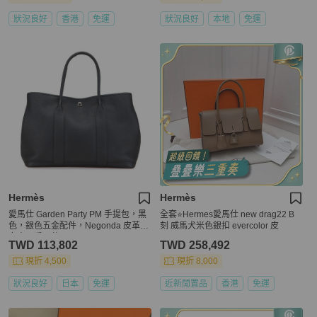
狀況良好
香港
免運
狀況良好
本地
免運
Hermès
Hermès
愛馬仕 Garden Party PM 手提包，黑
全套⭐Hermes愛馬仕 new drag22 B
色，銀色五金配件，Negonda 皮革，
刻 威馬犬米色銀扣 evercolor 皮
女士，愛馬仕
TWD 113,802
TWD 258,492
現折 4,500
現折 8,000
狀況良好
日本
免運
近新閒置品
香港
免運