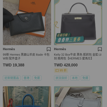
Hermès
Hermès
99新 Hermes 黑銀山羊皮 Iliade 卡包
Kelly 32 Box牛皮 黑色 凱莉包 金釦 □I
W刻 配件盒子
刻 兩用包【HERMES 愛馬仕】
TWD 19,388
TWD 428,000
95 折
近新閒置品
香港
免運
狀況良好
本地
免運