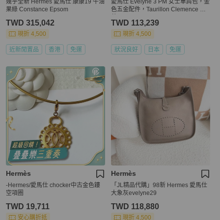
幾乎全新 Hermès 愛馬仕 康康19 牛油
愛馬仕 Evelyne 3 PM 女士單肩包，金
果綠 Constance Epsom
色五金配件，Taurillon Clemence 皮
革
TWD 315,042
TWD 113,239
現折 4,500
現折 4,500
近新閒置品
香港
免運
狀況良好
日本
免運
Hermès
Hermès
-Hermes/愛馬仕 chocker中古金色鏤
「JL精品代購」98新 Hermes 愛馬仕
空項圈
大象灰evelyne29
TWD 19,711
TWD 118,880
安心購折抵
現折 4,500