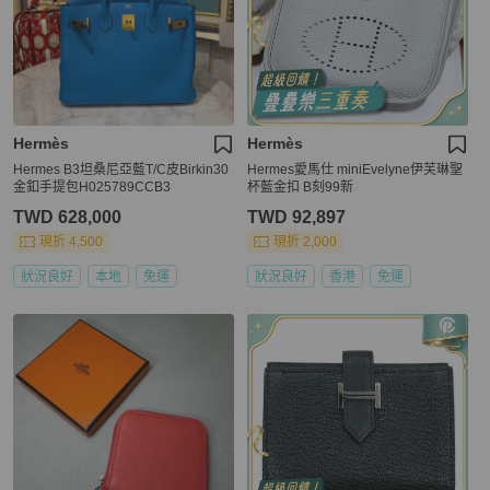
Hermès
Hermès
Hermes B3坦桑尼亞藍T/C皮Birkin30
Hermes愛馬仕 miniEvelyne伊芙琳聖
金釦手提包H025789CCB3
杯藍金扣 B刻99新
TWD 628,000
TWD 92,897
現折 4,500
現折 2,000
狀況良好
本地
免運
狀況良好
香港
免運