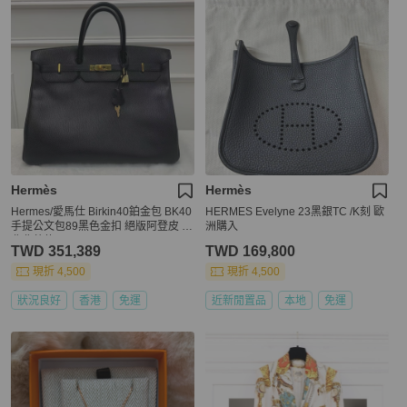
Hermès
Hermès
Hermes/愛馬仕 Birkin40鉑金包 BK40
HERMES Evelyne 23黑銀TC /K刻 歐
手提公文包89黑色金扣 絕版阿登皮 經
洲購入
典典藏款
TWD 351,389
TWD 169,800
現折 4,500
現折 4,500
狀況良好
香港
免運
近新閒置品
本地
免運