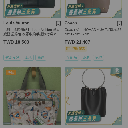
Louis Vuitton
Coach
【赫蒂國際精品】 Louis Vuitton 路易
Coach 女士 NOMAD 托特包均碼碼33
威登 墨綠色 衣服收納手提旅行袋 vint
cm*12cm*37cm
age
TWD 18,500
TWD 21,407
現折 800
狀況良好
本地
免運
全新品
香港
免運
降價