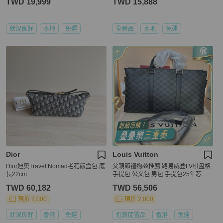
TWD 19,999
TWD 15,888
狀況良好
本地
免運
全新品
本地
免運
Dior
Louis Vuitton
Dior迪奧Travel Nomad老花飯盒包 底
父親節禮物🎁推薦 路易威登LV棋盘格
長22cm
手提包 公文包 男包 手提包25年芯片
款
TWD 60,182
TWD 56,506
現折 2,000
現折 2,000
狀況良好
香港
免運
近新閒置品
香港
免運