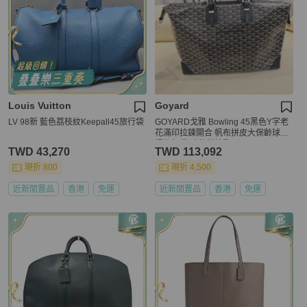
Louis Vuitton
Goyard
LV 98新 藍色荔枝紋Keepall45旅行袋
GOYARD戈雅 Bowling 45黑色Y字老
花滿印拉鍊開合 帆布拼皮大保齡球手
提旅行袋 附件鎖鑰匙 。
TWD 43,270
TWD 113,092
現折 800
現折 4,500
近新閒置品
香港
免運
近新閒置品
香港
免運