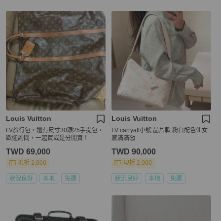
Louis Vuitton
Louis Vuitton
LV旅行包，還有尺寸30跟25手提包，
LV carryall小號 晶片款 粉白配色仙女
歡迎詢問，一起買或是分開買！
感滿滿🥰
TWD 69,000
TWD 90,000
現折 2,000
現折 2,000
狀況良好
本地
免運
狀況良好
本地
免運