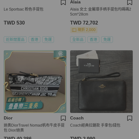
Alaia
Le Sportsac 粉色手提包
Alaia 女士 金屬環手柄手提包均碼碼2
5cm*28cm
TWD 530
TWD 72,702
現折 2,000
近新閒置品
香港
免運
全新品
香港
免運
Dior
Coach
迪奧DiorTravel Nomad帆布牛皮手提
Coach經典拉鏈款 手拿包/錢包
包 Dior/迪奧
TWD 40,386
TWD 2,990