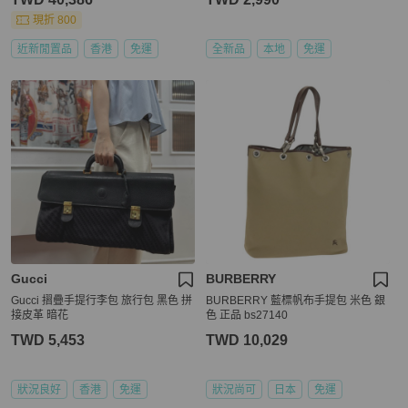
現折 800
近新閒置品
香港
免運
全新品
本地
免運
Gucci
BURBERRY
Gucci 摺疊手提行李包 旅行包 黑色 拼
BURBERRY 藍標帆布手提包 米色 銀
接皮革 暗花
色 正品 bs27140
TWD 5,453
TWD 10,029
狀況良好
香港
免運
狀況尚可
日本
免運